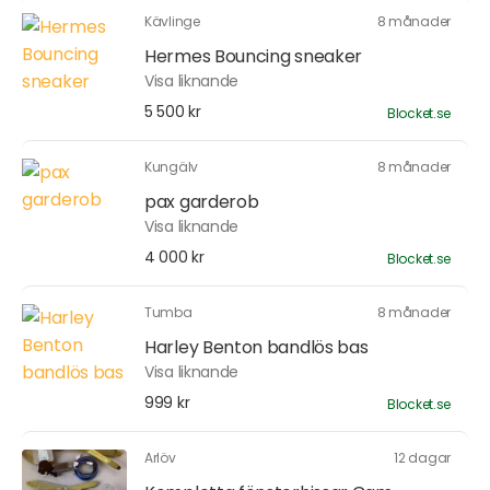
Kävlinge
8 månader
Hermes Bouncing sneaker
Visa liknande
5 500 kr
Blocket.se
Kungälv
8 månader
pax garderob
Visa liknande
4 000 kr
Blocket.se
Tumba
8 månader
Harley Benton bandlös bas
Visa liknande
999 kr
Blocket.se
Arlöv
12 dagar