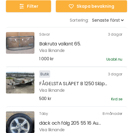
Filter
Skapa bevakning
Sortering:
Sävar
3 dagar
Bakruta valiant 65.
Visa liknande
1 000 kr
Usabil.nu
Butik
3 dagar
FÅGELSTA SLÄPET B 1250 Släp...
Visa liknande
500 kr
Kvd.se
Täby
8 månader
däck och fälg 205 55 16 Au...
Visa liknande