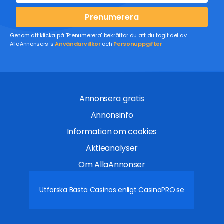
Prenumerera
Genom att klicka på "Prenumerera" bekräftar du att du tagit del av
AllaAnnonsers´s
Användarvillkor
och
Personuppgifter
Annonsera gratis
Annonsinfo
Information om cookies
Aktieanalyser
Om AllaAnnonser
Utforska Bästa Casinos enligt
CasinoPRO.se