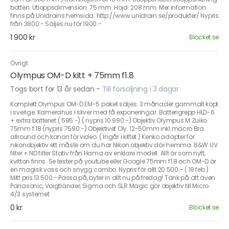
botten. Utloppsdimension: 75 mm. Höjd: 208 mm. Mer information
finns på Unidrains hemsida: http://www.unidrain.se/produkter/ Nypris
från 3800:- Säljes nu för 1900:-
1 900 kr
Blocket.se
Övrigt
Olympus OM-D kitt + 75mm f1.8
Togs bort för 13 år sedan
-
Till försäljning i 3 dagar
Komplett Olympus OM-D EM-5 paket säljes. 3 månader gammalt köpt
i sverige. Kamerahus i sliver med få exponeringar. Batterigrepp HLD-6
+ extra batteriet ( 595:-) ( nypris 10.990:-) Objektiv Olympus M.Zuiko
75mm f.18 (nypris 7590:-) Objektivet Oly. 12-50mm inkl.macro Bra
allround och kanon för video. ( Ingår i kittet ) Kenko adapter för
nikonobjektiv ett måste om du har Nikon objektiv där hemma. B&W UV
filter + ND filter Stativ från Hama av enklare modell. Allt är som nytt,
kvitton finns. Se tester på youtube eller Google 75mm f1.8 och OM-D är
en magisk vass och snygg combo. Nypris för allt 20.500:- ( 18 feb )
Mitt pris 13.500:- Passa på, byter in allt nu på fredag! Tänk på att även
Panasonic, Voigtländer, Sigma och SLR Magic gör objektiv till Micro
4/3 systemet.
0 kr
Blocket.se