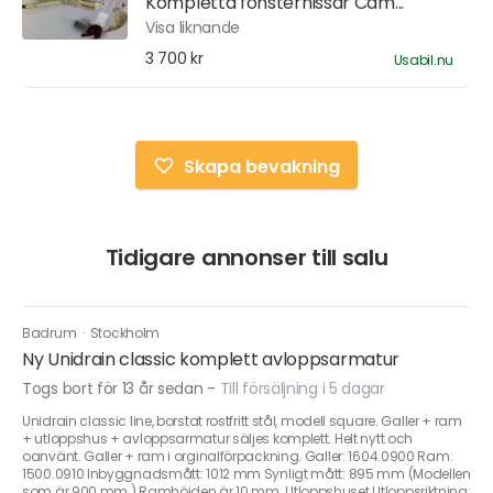
Kompletta fönsterhissar Cam...
Visa liknande
3 700 kr
Usabil.nu
Skapa bevakning
Tidigare annonser till salu
Badrum
·
Stockholm
Ny Unidrain classic komplett avloppsarmatur
Togs bort för 13 år sedan
-
Till försäljning i 5 dagar
Unidrain classic line, borstat rostfritt stål, modell square. Galler + ram
+ utloppshus + avloppsarmatur säljes komplett. Helt nytt och
oanvänt. Galler + ram i orginalförpackning. Galler: 1604.0900 Ram:
1500.0910 Inbyggnadsmått: 1012 mm Synligt mått: 895 mm (Modellen
som är 900 mm.) Ramhöjden är 10 mm. Utloppshuset Utloppsriktning: