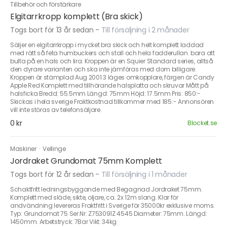
Tillbehör och förstärkare
Elgitarrkropp komplett (Bra skick)
Togs bort för 13 år sedan
-
Till försäljning i 2 månader
Säljer en elgitarrkropp i mycket bra skick och helt komplett laddad
med rätt så feta humbuckers och stall och hela fadderullan. bara att
bulta på en hals och lira. Kroppen är en Squier Standard series, alltså
den dyrare varianten och ska inte jämföras med dom billigare.
Kroppen är stämplad Aug 2001 3 läges omkopplare, färgen är Candy
Apple Red Komplett med tillhörande halsplatta och skruvar Mått på
halsficka Bredd: 55.5mm Längd: 75mm Höjd: 17.5mm Pris: 850:-
Skickas i hela sverige Fraktkostnad tillkommer med 185:- Annonsören
vill inte störas av telefonsäljare.
0 kr
Blocket.se
Maskiner
·
Vellinge
Jordraket Grundomat 75mm Komplett
Togs bort för 12 år sedan
-
Till försäljning i 1 månader
Schaktfritt ledningsbyggande med Begagnad Jordraket 75mm.
Komplett med släde, sikte, oljare, ca. 2x 12m slang. Klar för
andvändning levereras Fraktfritt i Sverige för 35000kr exklusive moms.
Typ: Grundomat 75 Ser.Nr: Z753091Z 4545 Diameter: 75mm. Längd:
1450mm. Arbetstryck: 7Bar Vikt: 34kg