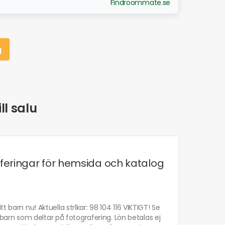
Findroommate.se
g
ll salu
raferingar för hemsida och katalog
 barn nu! Aktuella strlkar: 98 104 116 VIKTIGT! Se
et barn som deltar på fotografering. Lön betalas ej