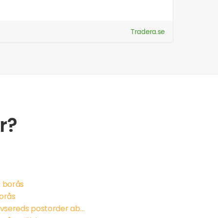
Tradera.se
r?
 borås
orås
katalog älvsereds postorder ab våren