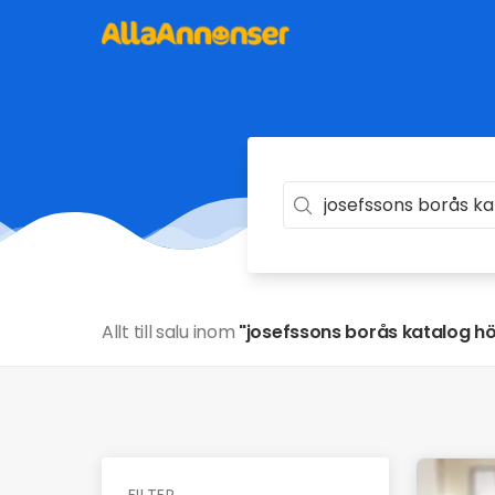
Allt till salu inom
"josefssons borås katalog h