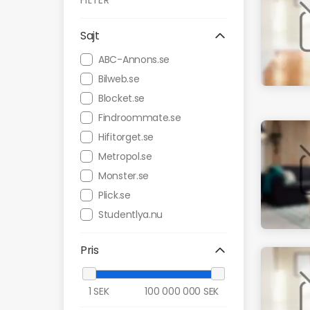
FILTER
Sajt
ABC-Annons.se
Bilweb.se
Blocket.se
Findroommate.se
Hifitorget.se
Metropol.se
Monster.se
Plick.se
Studentlya.nu
Pris
1
SEK
100 000 000
SEK