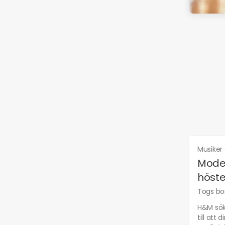
Musiker
Model
höste
Togs bor
H&M söke
till att