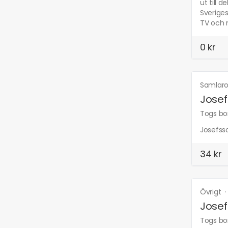
ut till 
Sveriges
TV och m
0 kr
Samlaro
Josef
Togs bor
Josefsso
34 kr
Övrigt
Josef
Togs bor