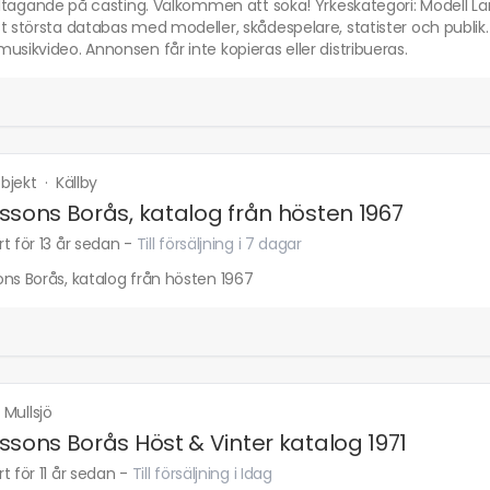
deltagande på casting. Välkommen att söka! Yrkeskategori: Modell Lä
t största databas med modeller, skådespelare, statister och publik.
usikvideo. Annonsen får inte kopieras eller distribueras.
bjekt
·
Källby
ssons Borås, katalog från hösten 1967
t för 13 år sedan
-
Till försäljning i 7 dagar
ns Borås, katalog från hösten 1967
·
Mullsjö
ssons Borås Höst & Vinter katalog 1971
t för 11 år sedan
-
Till försäljning i Idag