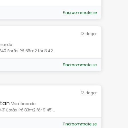
Findroommate.se
13 dagar
iknande
40 Borås. På 66m2 för 8 42...
Findroommate.se
13 dagar
atan
Visa liknande
1 Borås. På 83m2 för 9 451...
Findroommate.se