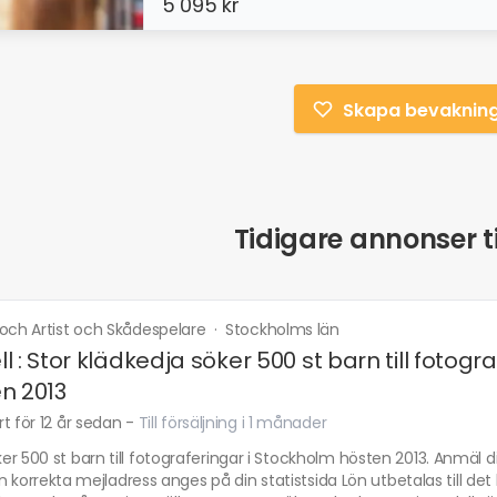
5 095 kr
Skapa bevaknin
Tidigare annonser ti
 och Artist och Skådespelare
·
Stockholms län
l : Stor klädkedja söker 500 st barn till fotog
n 2013
t för 12 år sedan
-
Till försäljning i 1 månader
r 500 st barn till fotograferingar i Stockholm hösten 2013. Anmäl ditt
 din korrekta mejladress anges på din statistsida Lön utbetalas till d