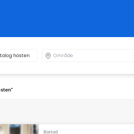
östen"
Bostad