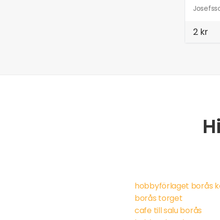
Josefsso
2 kr
H
hobbyförlaget borås k
borås torget
cafe till salu borås