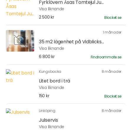
Fyrklövern Åsas Tomtejul Ju...
Visa liknande
2 500 kr
Blocket.se
1 månader
35 m2 lägenhet på Vidblicks...
Visa liknande
6 800 kr
Findroommate.se
Kungsbacka
8 månader
Litet bord i trä
Visa liknande
150 kr
Blocket.se
Linköping
8 månader
Julservis
Visa liknande