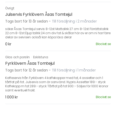
Övrigt
Julservis Fyrklövern Åsas Tomtejul
Togs bort för 13 år sedan
-
Till försäljning i 2 månader
söker Åsas Tomtejul servis 8-12st Mattallrik 27 cm 8-12st Förrättstallrik
22 cm 8-12st Djup tallrik 24 cm div fat & skålar hör av er om ni har färre
delar av servisen också kan köpa lösa delar
0 kr
Blocket.se
Glas och porslin
·
Eskilstuna
Fyrklövern Åsas Tomtejul
Togs bort för 12 år sedan
-
Till försäljning i 1 månader
Kaffeservis från Fyrklövern 4 kaffekoppar med fat, 4 assietter och 1
tårtfat på fot. Julservis som är oanvänd. Nypris Assietter 189:- styck
Kaffekopp m fat 289:- styck Tårtfat på fot 900:- Säljes för 1000 kronor
samt eventuell frakt.
1 000 kr
Blocket.se