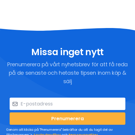
Missa inget nytt
Prenumerera på vårt nyhetsbrev för att få reda
på de senaste och hetaste tipsen inom köp &
sälj
Prenumerera
Genom att klicka på "Prenumerera" bekräftar du att du tagit del av
AllaAnnonsers´s
Användarvillkor
och
Personuppgifter