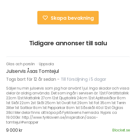
Skapa bevakning
Tidigare annonser till salu
Glas och porslin
·
Uppsala
Julservis Åsas Tomtejul
Togs bort för 12 år sedan
-
Till försäljning i 5 dagar
Säljer nu min julservis som jag har använt 1 jul. Inga skador och vissa
delar är aldrig använda. Det som ingår i servisen är: 12st Förrättstallrik
22cm 12st Mattallrik 27cm 12st Djuptallrik 24cm 12st Aptitsskålar 8cm
1st Skål 22cm 2st Skål 25cm 1st Ovalt fat 29cm 1st Fat 35cm 1st Terrin
3liter 1st Saltkar 8cm 1st Pepparkar 8cm 1st Såsskål 40cl 12st Ölglas
38cl Mer delar finns att köpa på Fyrklöverns hemsida. Nypris ca
19.000kr. http://www.fyrklovern.se/inspiration/asas-
tomtejul#wrapper
9 000 kr
Blocket.se