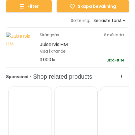
Filter
Skapa bevakning
Sortering:
Strängnäs
8 månader
Julservis HM
Visa liknande
3 000 kr
Blocket.se