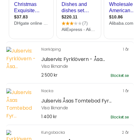
Norrköping
1 år
Julservis: Fyrklövern - Åsa...
Visa liknande
2 500 kr
Blocket.se
Nacka
1 år
Julservis Åsas Tomtebod Fyr...
Visa liknande
1 400 kr
Blocket.se
Kungsbacka
2 år