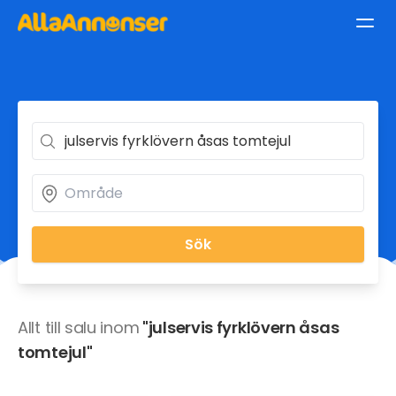
Sök
Allt till salu inom
"julservis fyrklövern åsas
tomtejul"