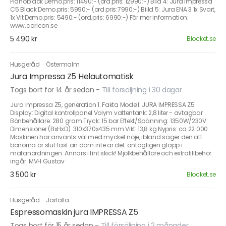
Pianoblack Demo.pris: 11490:- (ord.pris: 12990:-) Bild 4: Jura Impressa
C5 Black Demo.pris: 5990:- (ord.pris:7990:-) Biild 5: Jura ENA 3 1x Svart,
1x Vit Demo.pris: 5490:- (ord.pris: 6990:-) För mer information:
www.caricon.se
5 490 kr
Blocket.se
Husgeråd
·
Östermalm
Jura Impressa Z5 Helautomatisk
Togs bort för 14 år sedan
-
Till försäljning i 30 dagar
Jura Impressa Z5, generation 1. Fakta Modell: JURA IMPRESSA Z5
Display: Digital kontrollpanel Volym vattentank: 2,8 liter - avtagbar
Bönbehållare: 280 gram Tryck: 15 bar Effekt/Spänning: 1350W/230V
Dimensioner (BxHxD): 310x370x435 mm Vikt: 13,8 kg Nypris: ca 22 000
Maskinen har använts väl med mycket nöje, ibland säger den att
bönorna är slut fast än dom inte är det. antagligen glapp i
mätanordningen. Annars i fint skick! Mjölkbehållare och extratillbehör
ingår. MVH Gustav
3 500 kr
Blocket.se
Husgeråd
·
Järfälla
Espressomaskin jura IMPRESSA Z5
Togs bort för 15 år sedan
-
Till försäljning i 2 månader