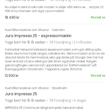
Nu säljer vi denna rolls rolls maskin vi säljer vårt demo ex.... ord pris 22
990 kr ta chansen och äga 1 jura maskin!
18 490 kr
Blocket.se
Hushållsmaskiner och Vitvaror
·
Vaxholm
Jura Impressa Z5 - espressomaskin
Togs bort för 15 år sedan
-
Till försäljning i 2 månader
Fantastisk helautomatiserad espressomaskin som gör allting själv,
Maler, skummar mjölk, rengör, avkalkar etc. Denna maskin är en av de
absolut bästa för hemmabruk, leta upp tester på Google. Den här har
även kromat chassi vilket gör den till en ögonsten i köket. Nyligen
genomgången, servad och uppdaterad av "kaffemaskinen" på
Roslagsgatan i Stockholm. Toppskick, nypris 25000 kr.
12 500 kr
Blocket.se
Hushållsmaskiner och Vitvaror
·
Stockholm
Jura Impressa Z5
Togs bort för 15 år sedan
-
Till försäljning i 4 dagar
IMPRESSA Z5 Chrome, en riktigt kompakt, helautomatisk