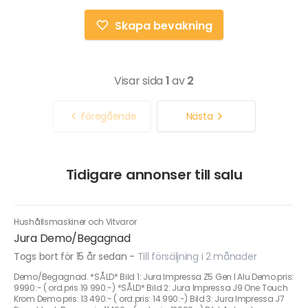
Skapa bevakning
Visar sida
1
av
2
Föregående
Nästa
Tidigare annonser till salu
Hushållsmaskiner och Vitvaror
Jura Demo/Begagnad
Togs bort för 15 år sedan
-
Till försäljning i 2 månader
Demo/Begagnad. *SÅLD* Bild 1: Jura Impressa Z5 Gen I Alu Demo.pris:
9990:- ( ord.pris 19 990:-) *SÅLD* Bild 2: Jura Impressa J9 One Touch
Krom Demo.pris: 13 490:- ( ord.pris: 14 990:-) Bild 3: Jura Impressa J7