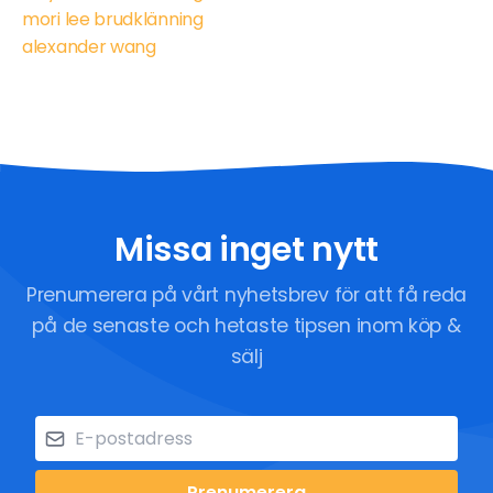
mori lee brudklänning
alexander wang
Missa inget nytt
Prenumerera på vårt nyhetsbrev för att få reda
på de senaste och hetaste tipsen inom köp &
sälj
Prenumerera