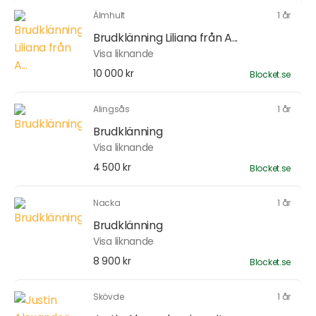
Älmhult
1 år
Brudklänning Liliana från A...
Visa liknande
10 000 kr
Blocket.se
Alingsås
1 år
Brudklänning
Visa liknande
4 500 kr
Blocket.se
Nacka
1 år
Brudklänning
Visa liknande
8 900 kr
Blocket.se
Skövde
1 år