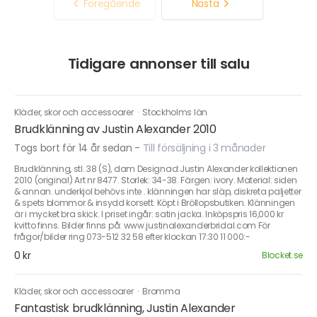
Föregående
Nästa
Tidigare annonser till salu
Kläder, skor och accessoarer
·
Stockholms län
Brudklänning av Justin Alexander 2010
Togs bort för 14 år sedan
-
Till försäljning i 3 månader
Brudklänning, stl. 38 (S), dam Designad:Justin Alexander kollektionen
2010 (original) Art nr 8477. Storlek: 34-38. Färgen: ivory. Material: siden
& annan. underkjol behövs inte . klänningen har släp, diskreta paljetter
& spets blommor & insydd korsett. Köpt i Bröllopsbutiken. Klänningen
är i mycket bra skick. I priset ingår: satin jacka. Inköpspris 16,000 kr
kvitto finns. Bilder finns på: www.justinalexanderbridal.com För
frågor/bilder ring 073-512 32 58 efter klockan 17:30 11 000:-
0 kr
Blocket.se
Kläder, skor och accessoarer
·
Bromma
Fantastisk brudklänning, Justin Alexander