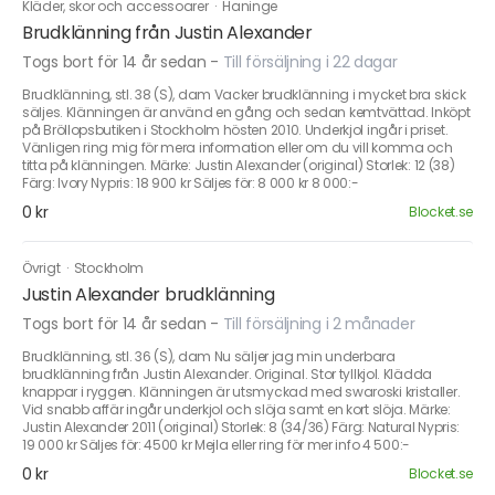
Kläder, skor och accessoarer
·
Haninge
Brudklänning från Justin Alexander
Togs bort för 14 år sedan
-
Till försäljning i 22 dagar
Brudklänning, stl. 38 (S), dam Vacker brudklänning i mycket bra skick
säljes. Klänningen är använd en gång och sedan kemtvättad. Inköpt
på Bröllopsbutiken i Stockholm hösten 2010. Underkjol ingår i priset.
Vänligen ring mig för mera information eller om du vill komma och
titta på klänningen. Märke: Justin Alexander (original) Storlek: 12 (38)
Färg: Ivory Nypris: 18 900 kr Säljes för: 8 000 kr 8 000:-
0 kr
Blocket.se
Övrigt
·
Stockholm
Justin Alexander brudklänning
Togs bort för 14 år sedan
-
Till försäljning i 2 månader
Brudklänning, stl. 36 (S), dam Nu säljer jag min underbara
brudklänning från Justin Alexander. Original. Stor tyllkjol. Klädda
knappar i ryggen. Klänningen är utsmyckad med swaroski kristaller.
Vid snabb affär ingår underkjol och slöja samt en kort slöja. Märke:
Justin Alexander 2011 (original) Storlek: 8 (34/36) Färg: Natural Nypris:
19 000 kr Säljes för: 4500 kr Mejla eller ring för mer info 4 500:-
0 kr
Blocket.se