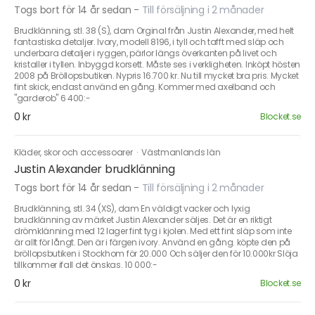
Togs bort för 14 år sedan
-
Till försäljning i 2 månader
Brudklänning, stl. 38 (S), dam Orginal från Justin Alexander, med helt
fantastiska detaljer. Ivory, modell 8196, i tyll och tafft med släp och
underbara detaljer i ryggen, pärlor längs överkanten på livet och
kristaller i tyllen. Inbyggd korsett. Måste ses i verkligheten. Inköpt hösten
2008 på Bröllopsbutiken. Nypris 16.700 kr. Nu till mycket bra pris. Mycket
fint skick, endast använd en gång. Kommer med axelband och
"garderob" 6 400:-
0 kr
Blocket.se
Kläder, skor och accessoarer
·
Västmanlands län
Justin Alexander brudklänning
Togs bort för 14 år sedan
-
Till försäljning i 2 månader
Brudklänning, stl. 34 (XS), dam En väldigt vacker och lyxig
brudklänning av märket Justin Alexander säljes. Det är en riktigt
drömklänning med 12 lager fint tyg i kjolen. Med ett fint släp som inte
är allt för långt. Den är i färgen ivory. Använd en gång. köpte den på
bröllopsbutiken i Stockhom för 20.000 Och säljer den för 10.000kr Slöja
tillkommer ifall det önskas. 10 000:-
0 kr
Blocket.se