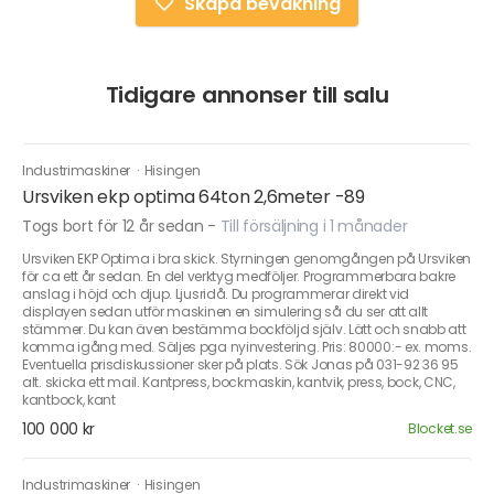
Skapa bevakning
Tidigare annonser till salu
Industrimaskiner
·
Hisingen
Ursviken ekp optima 64ton 2,6meter -89
Togs bort för 12 år sedan
-
Till försäljning i 1 månader
Ursviken EKP Optima i bra skick. Styrningen genomgången på Ursviken
för ca ett år sedan. En del verktyg medföljer. Programmerbara bakre
anslag i höjd och djup. Ljusridå. Du programmerar direkt vid
displayen sedan utför maskinen en simulering så du ser att allt
stämmer. Du kan även bestämma bockföljd själv. Lätt och snabb att
komma igång med. Säljes pga nyinvestering. Pris: 80000:- ex. moms.
Eventuella prisdiskussioner sker på plats. Sök Jonas på 031-92 36 95
alt. skicka ett mail. Kantpress, bockmaskin, kantvik, press, bock, CNC,
kantbock, kant
100 000 kr
Blocket.se
Industrimaskiner
·
Hisingen