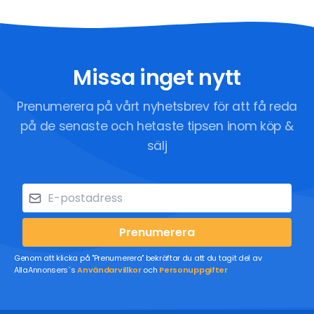
Missa inget nytt
Prenumerera på vårt nyhetsbrev för att få reda
på de senaste och hetaste tipsen inom köp &
sälj
Prenumerera
Genom att klicka på "Prenumerera" bekräftar du att du tagit del av
AllaAnnonsers´s
Användarvillkor
och
Personuppgifter