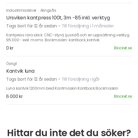
Industrimaskiner
·
Alingsås
Ursviken kantpress 100t, 3m -85 inkl. verktyg
Togs bort för 12 år sedan
-
Till försäljning i 1 månader
Kantpress i bra skick. CNC-styrd, Ljusridå och en uppsättning verktyg.
95.000:- exkl. moms. Bockmaskin. kantbock, kantvik.
0 kr
Blocket.se
Övrigt
Kantvik luna
Togs bort för 12 år sedan
-
Till försäljning i Igår
Luna kantvik 1200mm bred Kantmaskin Kantbock Bockmaskin
6 000 kr
Blocket.se
Hittar du inte det du söker?