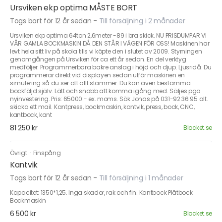
Ursviken ekp optima MÅSTE BORT
Togs bort för 12 år sedan
-
Till försäljning i 2 månader
Ursviken ekp optima 64ton 2,6meter -89 i bra skick. NU PRISDUMPAR VI
VÅR GAMLA BOCKMASKIN DÅ DEN STÅR I VÄGEN FÖR OSS! Maskinen har
levt hela sitt liv på skola tills vi köpte den i slutet av 2009. Styrningen
genomgången på Ursviken för ca ett år sedan. En del verktyg
medföljer. Programmerbara bakre anslag i höjd och djup. Ljusridå. Du
programmerar direkt vid displayen sedan utför maskinen en
simulering så du ser att allt stämmer. Du kan även bestämma
bockföljd själv. Lätt och snabb att komma igång med. Säljes pga
nyinvestering. Pris: 65000:- ex. moms. Sök Jonas på 031-92 36 95 alt.
skicka ett mail. Kantpress, bockmaskin, kantvik, press, bock, CNC,
kantbock, kant
81 250 kr
Blocket.se
Övrigt
·
Finspång
Kantvik
Togs bort för 12 år sedan
-
Till försäljning i 1 månader
Kapacitet: 1350*1,25. Inga skador, rak och fin. Kantbock Plåtbock
Bockmaskin
6 500 kr
Blocket.se