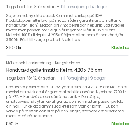
Togs bort för 13 år sedan
-
Till försäljning i 14 dagar
Säljer en helt ny äkta persisk Kelim matta inköpt på IKEA.
Produktlappen sitter kvar på mattan (den garanterar att mattan är
handknuten i Iran). Mattan är i vintage stil och helt unik. Jättevacker
matta men passar inte riktigt i vår lägenhet. Mått: 160 x 273 cm
Material: 100% ull Nypris: 4.295kr Säljer mattan, som är oanvänd, för
3.500kr. Först till kvar, ej prutbart. Maila helst.
3 500 kr
Blocket.se
Möbler och Heminredning
·
Kungsholmen
Handvävd gallerimatta Kelim, 420 x 75 cm
Togs bort för 12 år sedan
-
Till försäljning i 9 dagar
Handvävd gallerimatta i ull av typen Kelim, ca 420 x 75 cm Mattan är
mycket bra skick ca 4 år gammal och lite använd. Nypris ca 2700 kr
på IKEA. - Handvävd och därför helt unik. - Den tåliga,
smutsavvisande ytan av ull gör att den här mattan passar perfekt i
din hall. - Enkel att dammsuga eftersom ytan är jämn. - Du kan
vända på mattan och slita på den längre, eftersom det är samma
mönster på båda sidorna.
850 kr
Blocket.se