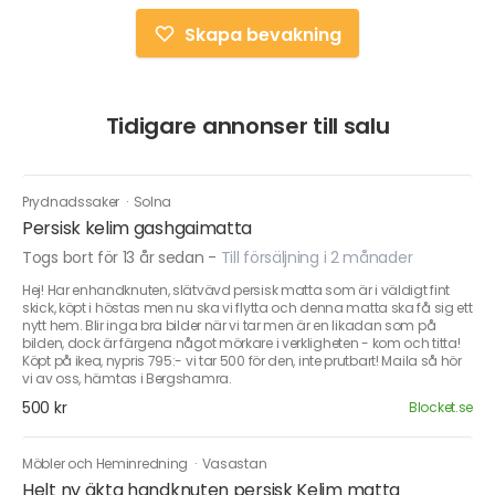
Skapa bevakning
Tidigare annonser till salu
Prydnadssaker
·
Solna
Persisk kelim gashgaimatta
Togs bort för 13 år sedan
-
Till försäljning i 2 månader
Hej! Har enhandknuten, slätvävd persisk matta som är i väldigt fint
skick, köpt i höstas men nu ska vi flytta och denna matta ska få sig ett
nytt hem. Blir inga bra bilder när vi tar men är en likadan som på
bilden, dock är färgena något mörkare i verkligheten - kom och titta!
Köpt på ikea, nypris 795:- vi tar 500 för den, inte prutbart! Maila så hör
vi av oss, hämtas i Bergshamra.
500 kr
Blocket.se
Möbler och Heminredning
·
Vasastan
Helt ny äkta handknuten persisk Kelim matta