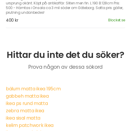
ursprung okänt. Köpt på antikaffär. Sliten men fin. L:190 B:128cm Pris:
500:- Hämtas i Onsala ca 3 mil söder om Göteborg. Satta pris gäller,
prutning undanbedes!
400 kr
Blocket.se
Hittar du inte det du söker?
Prova någon av dessa sökord
bälum matta ikea 195cm
gabbeh matta ikea
ikea ps rund matta
zebra matta ikea
ikea sisal matta
kelim patchwork ikea