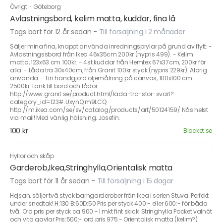
Övrigt
·
Göteborg
Avlastningsbord, kelim matta, kuddar, fina lå
Togs bort för 12 år sedan
-
Till försäljning i 2 månader
Säljer mina fina, knappt använda inredningsprylar på grund av flytt: -
Avlastningssbord från Ikea 46x35cm 200kr (nypris 499). - Kelim
matta, 123x63 cm 100kr. - 4st kuddar från Hemtex 67x37cm, 200kr för
alla. - Låda trä 30x40cm, från Granit 100kr styck (nypris 229kr). Aldrig
använda. - Fin handgjord oljemålning på canvas, 100x100 cm
2500kr. Länk till bord och lådor:
http://www.granit.se/product.html/lada-tra-stor-svart?
category_id=123#.UxynQim9LCQ
http://m.ikea.com/se/sv/catalog/products/art/50124159/ Nås helst
via mail! Med vänlig hälsning, Josefin.
100 kr
Blocket.se
Hyllor och skåp
Garderob,Ikea,Stringhylla,Orientalisk matta
Togs bort för 11 år sedan
-
Till försäljning i 15 dagar
Hejsan, säljer två styck barngarderober från Ikea i serien Stuva. Perfekt
under snedtak! H:130 B:60D:50 Pris per styck 400:- eller 600:- för båda
två. Ord pris per styck ca 900:- I mkt fint skick! Stringhylla Pocket valnöt
och vita gavlar Pris:500:- ord pris 975:- Orientalisk matta (kelim?)