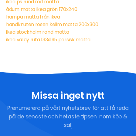
ikea ps rund röd matta
ådum matta ikea grön 170x240
hampa matta från ikea
handknuten rosen kelim matta 200x300
ikea stockholm rand matta
ikea valby ruta 133x195 persisk matta
Missa inget nytt
Prenumerera på vårt nyhetsbrev för att få reda
på de senaste och hetaste tipsen inom köp &
sälj