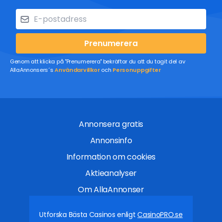
Prenumerera
Genom att klicka på "Prenumerera" bekräftar du att du tagit del av
AllaAnnonsers´s
Användarvillkor
och
Personuppgifter
Annonsera gratis
Annonsinfo
Information om cookies
Aktieanalyser
Om AllaAnnonser
Utforska Bästa Casinos enligt
CasinoPRO.se