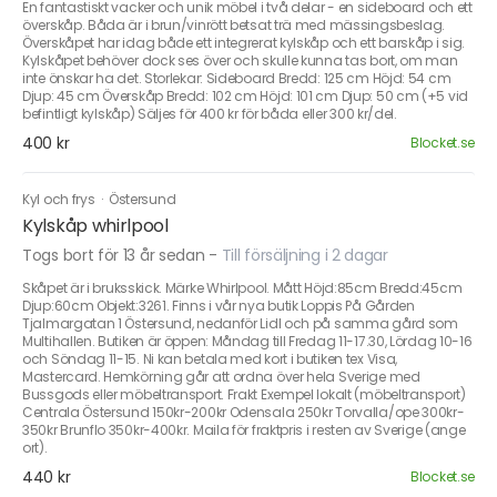
En fantastiskt vacker och unik möbel i två delar - en sideboard och ett
överskåp. Båda är i brun/vinrött betsat trä med mässingsbeslag.
Överskåpet har idag både ett integrerat kylskåp och ett barskåp i sig.
Kylskåpet behöver dock ses över och skulle kunna tas bort, om man
inte önskar ha det. Storlekar: Sideboard Bredd: 125 cm Höjd: 54 cm
Djup: 45 cm Överskåp Bredd: 102 cm Höjd: 101 cm Djup: 50 cm (+5 vid
befintligt kylskåp) Säljes för 400 kr för båda eller 300 kr/del.
400 kr
Blocket.se
Kyl och frys
·
Östersund
Kylskåp whirlpool
Togs bort för 13 år sedan
-
Till försäljning i 2 dagar
Skåpet är i bruksskick. Märke Whirlpool. Mått Höjd:85cm Bredd:45cm
Djup:60cm Objekt:3261. Finns i vår nya butik Loppis På Gården
Tjalmargatan 1 Östersund, nedanför Lidl och på samma gård som
Multihallen. Butiken är öppen: Måndag till Fredag 11-17.30, Lördag 10-16
och Söndag 11-15. Ni kan betala med kort i butiken tex Visa,
Mastercard. Hemkörning går att ordna över hela Sverige med
Bussgods eller möbeltransport. Frakt Exempel lokalt (möbeltransport)
Centrala Östersund 150kr-200kr Odensala 250kr Torvalla/ope 300kr-
350kr Brunflo 350kr-400kr. Maila för fraktpris i resten av Sverige (ange
ort).
440 kr
Blocket.se