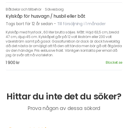
Båtdelar och tillbehör
·
Sölvesborg
Kylskåp för husvagn / husbil eller båt
Togs bort för 12 år sedan
-
Till försäljning i 1 månader
Kylskåp med frysfack , 60 liter brutto säljes. Mått: Höjd 63,5 cm, bredd
47 cm, djup 45 cm. Kylskåpet går på 12 volt likström eller 230 volt
växelström samt på gasol. Gasolfunktion är dock är dock tvivelaktig
då det nästa är omöjligt att få den att tända men bör gå att åtgärda
av den händige. Pris exklusive frakt. Vänligen kontakta per email då
jag är svår att nå via telefon.
1 900 kr
Blocket.se
Hittar du inte det du söker?
Prova någon av dessa sökord