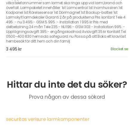
vilka telefonnummer som larmet ska ringa upp vid larm,brand och
överfall. Larmpaketet innehåller: 1st Larmcentral 1st Inomhussiren 1st
Kodpanel 1st Rörelsesensor 1st Dörrmagnet 1st Backup-batteri 1st
Larmskylt larmdekaler Garanti 2 år på produkterna Pris kontant Tele 4
495 :- nu 3 495:- GSM 5 995 :- Installation 1 995 kr Pris med
delbetalning 24 mån Tele 235:- NU196:- GSM 303:- Installation 995 :-
Upplägningsavgift 395:- engångskostnad Aviavgift 35 kr Kontakt Tel
0500-400 830 hemsida safeguard.nu Passa på att Boka ett kravlöst
hembesök för ditt hem och din familj.
3 495 kr
Blocket.se
Hittar du inte det du söker?
Prova någon av dessa sökord
securitas verisure larmkomponenter