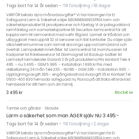
Togs bort för 14 år sedan
-
Till försäljning i 18 dagar
VARFÖR betala dyra månadsavgifter? Vi har lösningen för Er.
Safeguard Larm & Säkerhet säljer ABONNEMANGSFRIA larm och
säkerhetsprodukter till privatpersoner och företag Vi är polisgodkänd
larmföretag och samarbetspartner till Securitas larmcentral för att
koppla larm till larmcentral med valfri åtgärd. Larmet är trådlöst och
utbyggbart med upp till 32 st sensorer och 8st kontroller. Du väljer själv
vilka telefonnummer som larmet ska ringa upp vid larm,brand och
överfall. Larmpaketet innehåller: 1st Larmcentral 1st Inomhussiren 1st
Kodpanel 1st Rörelsesensor 1st Dörrmagnet 1st Backup-batteri 1st
Larmskylt larmdekaler Garanti 2 år på produkterna Pris kontant Tele 4
495 :- nu 3 495:- GSM 5 995 :- Installation 1 995 kr Pris med
delbetalning 24 mån Tele 235:- NU196:- GSM 295:- Installation 995 :-
Upplägningsavgift 395:- engångskostnad Aviavgift 35 kr Kontakt Tel
0500-400 830 hemsida safeguard.nu Passa på att Boka ett kravlöst
hembesök för ditt hem och din familj.
3 495 kr
Blocket.se
Tomter och gårdar
·
Skövde
Larm o säkerhet som man ÄGER själv NU 3 495:-
Togs bort för 14 år sedan
-
Till försäljning i 2 dagar
VARFÖR betala dyra månadsavgifter? Vi har lösningen för Er.
Safeguard Larm & Säkerhet säljer ABONNEMANGSFRIA larm och