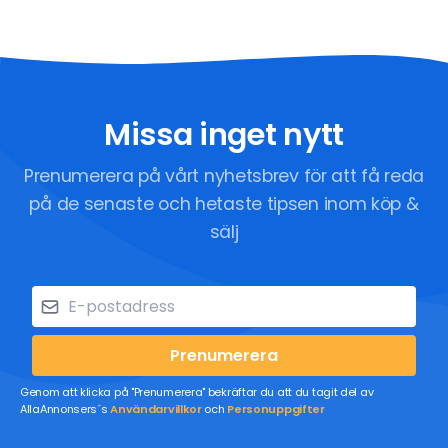
Missa inget nytt
Prenumerera på vårt nyhetsbrev för att få reda
på de senaste och hetaste tipsen inom köp &
sälj
Prenumerera
Genom att klicka på "Prenumerera" bekräftar du att du tagit del av
AllaAnnonsers´s
Användarvillkor
och
Personuppgifter