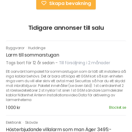
Skapa bevakning
Tidigare annonser till salu
Byggvaror
·
Huddinge
Larm till sommarstugan
Togs bort för 12 år sedan
-
Till försäljning i 2 månader
Ett oanvänt larmpaket för sommarstugan som är lätt att installera då
inga kablar behövs. Det är bara att köpa ett GSM kort så kan enheten
ringa vem du vill eller skriv ett avtal med Securitas så har du ett skydd
mot inbrottstjuvar. Paketet innehåller (se även bild): 1 st centralenhet 2
st rörelsedetektorer 2 st nyklar 1 st siren 1 st GSM sändare Larmdekaler
kablar Nätenhet Antenn Installationsvideo Data för aktivering av
larmenheterna
1 000 kr
Blocket.se
Elektronik
·
Skövde
Hösterbjudande villalarm som man Äger 3495:-