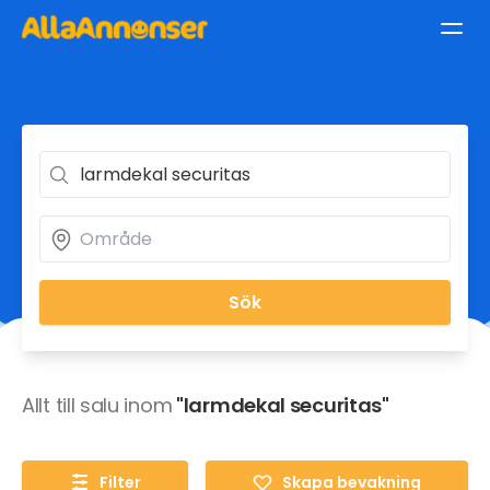
Sök
Allt till salu inom
"larmdekal securitas"
Filter
Skapa bevakning