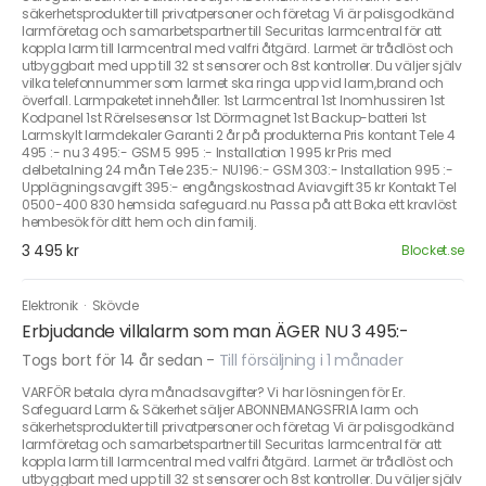
säkerhetsprodukter till privatpersoner och företag Vi är polisgodkänd
larmföretag och samarbetspartner till Securitas larmcentral för att
koppla larm till larmcentral med valfri åtgärd. Larmet är trådlöst och
utbyggbart med upp till 32 st sensorer och 8st kontroller. Du väljer själv
vilka telefonnummer som larmet ska ringa upp vid larm,brand och
överfall. Larmpaketet innehåller: 1st Larmcentral 1st Inomhussiren 1st
Kodpanel 1st Rörelsesensor 1st Dörrmagnet 1st Backup-batteri 1st
Larmskylt larmdekaler Garanti 2 år på produkterna Pris kontant Tele 4
495 :- nu 3 495:- GSM 5 995 :- Installation 1 995 kr Pris med
delbetalning 24 mån Tele 235:- NU196:- GSM 303:- Installation 995 :-
Upplägningsavgift 395:- engångskostnad Aviavgift 35 kr Kontakt Tel
0500-400 830 hemsida safeguard.nu Passa på att Boka ett kravlöst
hembesök för ditt hem och din familj.
3 495 kr
Blocket.se
Elektronik
·
Skövde
Erbjudande villalarm som man ÄGER NU 3 495:-
Togs bort för 14 år sedan
-
Till försäljning i 1 månader
VARFÖR betala dyra månadsavgifter? Vi har lösningen för Er.
Safeguard Larm & Säkerhet säljer ABONNEMANGSFRIA larm och
säkerhetsprodukter till privatpersoner och företag Vi är polisgodkänd
larmföretag och samarbetspartner till Securitas larmcentral för att
koppla larm till larmcentral med valfri åtgärd. Larmet är trådlöst och
utbyggbart med upp till 32 st sensorer och 8st kontroller. Du väljer själv