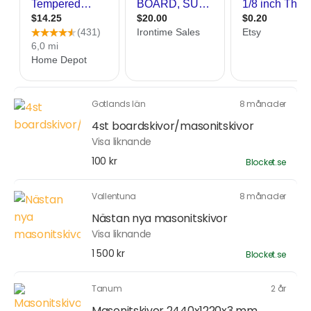
Gotlands län
8 månader
4st boardskivor/masonitskivor
Visa liknande
100 kr
Blocket.se
Vallentuna
8 månader
Nästan nya masonitskivor
Visa liknande
1 500 kr
Blocket.se
Tanum
2 år
Masonitskivor 2440x1220x3 mm