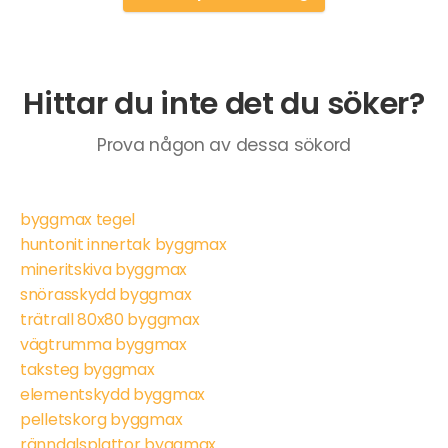
Hittar du inte det du söker?
Prova någon av dessa sökord
byggmax tegel
huntonit innertak byggmax
mineritskiva byggmax
snörasskydd byggmax
trätrall 80x80 byggmax
vägtrumma byggmax
taksteg byggmax
elementskydd byggmax
pelletskorg byggmax
ränndalsplattor byggmax