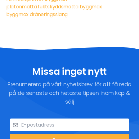
platonmatta fuktskyddsmatta byggmax
byggmax dräneringsslang
Missa inget nytt
Prenumerera på vårt nyhetsbrev för att få reda
på de senaste och hetaste tipsen inom köp &
sälj