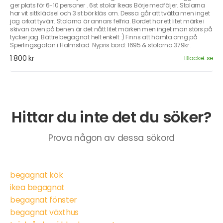
ger plats för 6-10 personer . 6st stolar Ikeas Börje medföljer. Stolarna
har vit sittklädsel och 3 st bör kläs om. Dessa går att tvätta men inget
jag orkat tyvärr. Stolarna är annars felfria. Bordet har ett litet märke i
skivan även på benen är det nått litet märken men inget man störs på
tycker jag. Bättre begagnat helt enkelt :) Finns att hämta omg på
Sperlingsgatan i Halmstad. Nypris bord: 1695 & stolarna 379kr .
1 800 kr
Blocket.se
Hittar du inte det du söker?
Prova någon av dessa sökord
begagnat kök
ikea begagnat
begagnat fönster
begagnat växthus