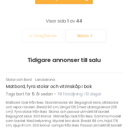
Visar sida
1
av
44
Föregående
Nästa
Tidigare annonser till salu
Stolar och Bord
·
Landskrona
Matbord, fyra stolar och vitrinskåp i bok
Togs bort för 15 år sedan
-
Till försäljning i 10 dagar
Matbord i bok från Ikea. Skandinavisk stil. Begagnat skick, slitskador
och repor i lacken. Bredd 90 cm, längd 135 (med utdragsskivor 235
cm). Fyra stolar från Ikea. Sköna och passar utmärkt till bordet.
Begagnat skick. 600 kronor. Vitrinskåp i bok från Ikea. Samma modell
som bordet. Med belysning. Mycket bra skick. Bredd 89 cm, höjd 178
cm, djup 41 cm. 300 kronor. Lampa från Ikea. Passar utmärkt till bordet