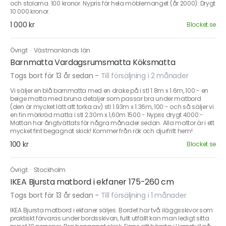
och stolarna. 100 kronor. Nypris för hela möblemanget (år 2000): Drygt
10 000 kronor.
1 000 kr
Blocket.se
Övrigt
·
Västmanlands län
Barnmatta Vardagsrumsmatta Köksmatta
Togs bort för 13 år sedan
-
Till försäljning i 2 månader
Vi säljer en blå barnmatta med en drake på i stl 1.8m x 1.6m, 100:- en
beige matta med bruna detaljer som passar bra under matbord
(den är mycket lätt att torka av) stl 1.93m x 1.36m, 100:- och så säljer vi
en fin mörkröd matta i stl 2.30m x 1,60m 1500:- Nypris drygt 4000:-
Mattan har ångtvättats för några månader sedan. Alla mattor är i ett
mycket fint begagnat skick! Kommer från rök och djurfritt hem!
100 kr
Blocket.se
Övrigt
·
Stockholm
IKEA Bjursta matbord i ekfaner 175-260 cm
Togs bort för 13 år sedan
-
Till försäljning i 1 månader
IKEA Bjursta matbord i ekfaner säljes. Bordet har två iläggsskivor som
praktiskt förvaras under bordsskivan, fullt utfällt kan man ledigt sitta