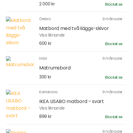
2 000 kr
Blocket.se
Örebro
9 månader
Matbord med två iläggs-skivor
Visa liknande
600 kr
Blocket.se
Höör
9 månader
Matrumsbord
300 kr
Blocket.se
Karlskrona
9 månader
IKEA LISABO matbord – svart
Visa liknande
899 kr
Blocket.se
9 månader