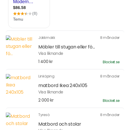
Jokkmokk
8 månader
Möbler till stugan eller fö...
Visa liknande
1 400 kr
Blocket.se
Linköping
8 månader
matbord Ikea 240x105
Visa liknande
2 000 kr
Blocket.se
Tyresö
8 månader
Matbord och stolar