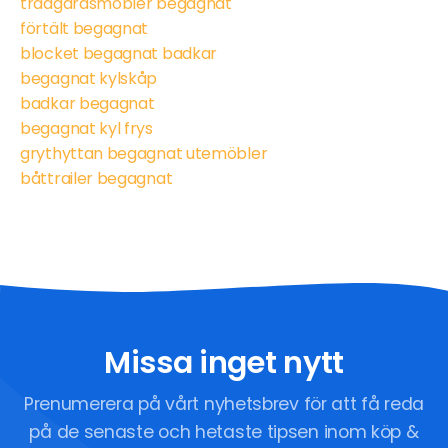
trädgårdsmöbler begagnat
förtält begagnat
blocket begagnat badkar
begagnat kylskåp
badkar begagnat
begagnat kyl frys
grythyttan begagnat utemöbler
båttrailer begagnat
Missa inget nytt
Prenumerera på vårt nyhetsbrev för att få reda
på de senaste och hetaste tipsen inom köp &