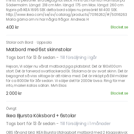
minst 10 personer. Bra begagnat skick. Finns att hämta i Hornstull på
Södermalm. Längd: 218 cm Min. längd: 175 cm Max. längd: 260 cm
Nypris på IKEA 1695 SEK detta bord säljes nu prissänkt till 400 SEK.
http://www.ikea.com/se/sv/catalog/products/70116262/#/50116263
Maila gärna om ni har några frågor. Andreas H
400 kr
Blocket.se
Stolar och Bord
·
Uppsala
Matbord med 6st skinnstolar
Togs bort för 13 år sedan
-
Till försäljning i Igår
Hejsan, Vi säljer nu vårat matbord pga platsbrist. Det är 180x100cm
stort. Det är fanerad svartlackerad Ek. Stolarna är av svart skinn. Det är
begagnat så viss slitage är att räkna med. Det är inköpt på EM möbler
för ca 8000kr för 3år sedan. Vi säljer det för 2000kr bvsa. Ring för mer
info, mailen kollas sällan. Mvh Elias
2 000 kr
Blocket.se
Övrigt
Ikea Bjursta Köksbord + 6stolar
Togs bort för 13 år sedan
-
Till försäljning i 1 månader
OBS lånand bild. IKEA Bjursta Utdragbart matbord med 2 iläggsskivor;