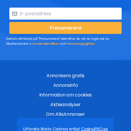
Prenumerera
Genom att klicka på "Prenumerera" bekräftar du att du tagit del av
AllaAnnonsers´s
Användarvillkor
och
Personuppgifter
Annonsera gratis
Annonsinfo
Information om cookies
Aktieanalyser
Om AllaAnnonser
Utforska Bästa Casinos enligt
CasinoPRO.se