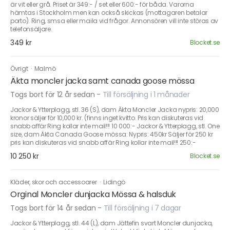
är vit eller grå. Priset är 349:- / set eller 600:- för båda. Varorna
hämtas i Stockholm men kan också skickas (mottagaren betalar
porto). Ring, smsa eller maila vid frågor. Annonsören vill inte störas av
telefonsäljare.
349 kr
Blocket.se
Övrigt
·
Malmö
Äkta moncler jacka samt canada goose mössa
Togs bort för 12 år sedan
-
Till försäljning i 1 månader
Jackor & Ytterplagg, stl. 36 (S), dam Äkta Moncler Jacka nypris: 20,000
kronor säljer för 10,000 kr. (finns inget kvitto. Pris kan diskuteras vid
snabb affär Ring kollar inte mail!!! 10 000:- Jackor & Ytterplagg, stl. One
size, dam Äkta Canada Goose mössa: Nypris: 450kr Säljer för 250 kr
pris kan diskuteras vid snabb affär Ring kollar inte mail!!! 250:-
10 250 kr
Blocket.se
Kläder, skor och accessoarer
·
Lidingö
Orginal Moncler dunjacka Mössa & halsduk
Togs bort för 14 år sedan
-
Till försäljning i 7 dagar
Jackor & Ytterplagg, stl. 44 (L), dam Jättefin svart Moncler dunjacka,