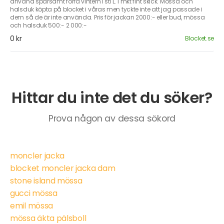
använd sparsamt förra vintern i stl L. I mkt fint skick. Mössa och
halsduk köpta på blocket i våras men tyckte inte att jag passade i
dem så de är inte använda. Pris för jackan 2000:- eller bud, mössa
och halsduk 500:- 2 000:-
0 kr
Blocket.se
Hittar du inte det du söker?
Prova någon av dessa sökord
moncler jacka
blocket moncler jacka dam
stone island mössa
gucci mössa
emil mössa
mössa äkta pälsboll