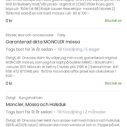
900 En Burberry Höst/Vår jacka- orginal st 2 (98) 250kr Rosa gant
tröja ull- 150kr (st 98) Ralph Lauren fleecetröja- marinblå (storlek 2)
150kr Har också en söt Gant mössa i ull- 80 kr 100:-
0 kr
Blocket.se
Kläder, skor och accessoarer
·
Täby
Garanterad äkta MONCLER mössa
Togs bort för 14 år sedan
-
Till försäljning i 5 dagar
Övrigt, stl. One size, dam Nu säljer jag min svart, garanterad original
MONCLER mössa, som jag har köpt på butiken MIMIC i Stockholm i
Januari 2011. Mässan är helt ny ( butiks pris 2195 kr ) Serinummer : 841
556 472 873 Mitt pris : 1500 kr Vid snabb affär priset kan diskuteras! 1
500:-
0 kr
Blocket.se
Övrigt
·
Kungsholmen
Moncler, Mössa och Halsduk
Togs bort för 13 år sedan
-
Till försäljning i 2 månader
Övrigt, stl. One size, herr Helst nya unisex-set med mössa och halsduk
(80% ull/20% nylon). Mössan kan man vända ut och in. Färger på set