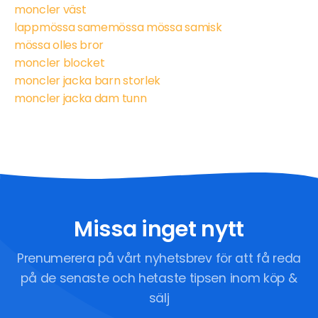
moncler väst
lappmössa samemössa mössa samisk
mössa olles bror
moncler blocket
moncler jacka barn storlek
moncler jacka dam tunn
Missa inget nytt
Prenumerera på vårt nyhetsbrev för att få reda
på de senaste och hetaste tipsen inom köp &
sälj