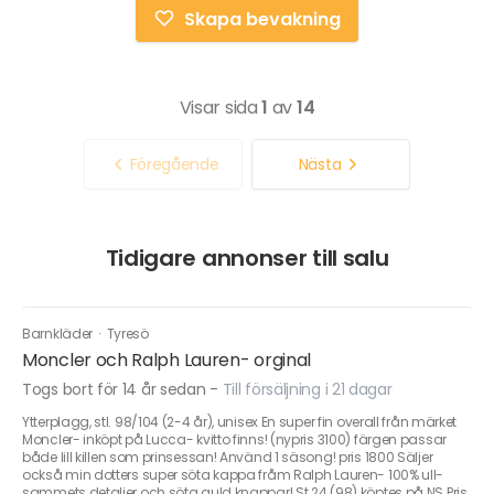
Skapa bevakning
Visar sida
1
av
14
Föregående
Nästa
Tidigare annonser till salu
Barnkläder
·
Tyresö
Moncler och Ralph Lauren- orginal
Togs bort för 14 år sedan
-
Till försäljning i 21 dagar
Ytterplagg, stl. 98/104 (2-4 år), unisex En super fin overall från märket
Moncler- inköpt på Lucca- kvitto finns! (nypris 3100) färgen passar
både lill killen som prinsessan! Använd 1 säsong! pris 1800 Säljer
också min dotters super söta kappa fråm Ralph Lauren- 100% ull-
sammets detaljer och söta guld knappar! St 24 (98) köptes på NS Pris