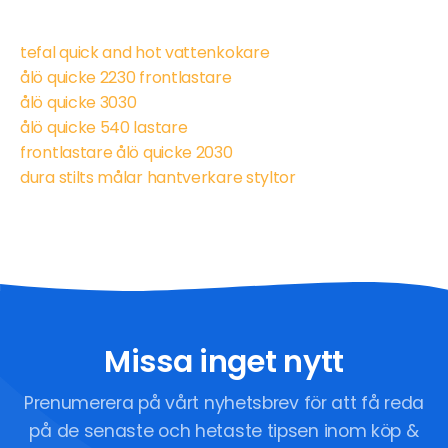
tefal quick and hot vattenkokare
ålö quicke 2230 frontlastare
ålö quicke 3030
ålö quicke 540 lastare
frontlastare ålö quicke 2030
dura stilts målar hantverkare styltor
Missa inget nytt
Prenumerera på vårt nyhetsbrev för att få reda
på de senaste och hetaste tipsen inom köp &