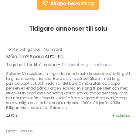
Skapa bevakning
Tidigare annonser till salu
Tomter och gårdar
·
Mariestad
Måla om? Spara 40% i tid
Togs bort för 14 år sedan
-
Till försäljning i 1 månader
Säljer en NY quick brush. Inget doppande och droppande efter färg. All
färg hamnar där den ska. Bara att fylla på behållaren med färg,
pumpa upp tryck och sedan är det bara å måla utan att doppa
penseln en enda gång. Färgen leds via en slang till penslen och med
ett enkelt tryck på dess handtag kontrollerar du mängden färg. Ritigt
bra när man målar "över huvudet" då man slipper färgskvätt/dropp
som vanliga penslar brukar göra. Ny pris= 1000kr Säljes för 400kr
Billigare vid snabb affär. Skickas ej.
400 kr
Blocket.se
Övrigt
·
Nässjö