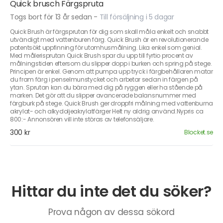
Quick brusch Färgspruta
Togs bort för 13 år sedan
-
Till försäljning i 5 dagar
Quick Brush är färgsprutan för dig som skall måla enkelt och snabbt
utvändigt med vattenburen färg. Quick Brush är en revolutionerande
patentsökt uppfinning för utomhusmålning. Lika enkel som genial.
Med målerisprutan Quick Brush spar du upp till fyrtio procent av
målningstiden eftersom du slipper dopp i burken och spring på stege.
Principen är enkel. Genom att pumpa upp tryck i färgbehållaren matar
du fram färg i penselmunstycket och arbetar sedan in färgen på
ytan. Sprutan kan du bära med dig på ryggen eller ha stående på
marken. Det gör att du slipper avancerade balansnummer med
färgburk på stege. Quick Brush ger droppfri målning med vattenburna
akrylat- och alkydoljeakrylatfärger Helt ny aldrig använd.Nypris ca
800:- Annonsören vill inte störas av telefonsäljare.
300 kr
Blocket.se
Hittar du inte det du söker?
Prova någon av dessa sökord