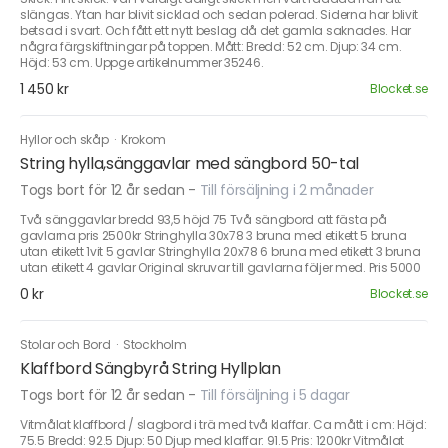
slängas. Ytan har blivit sicklad och sedan polerad. Siderna har blivit
betsad i svart. Och fått ett nytt beslag då det gamla saknades. Har
några färgskiftningar på toppen. Mått: Bredd: 52 cm. Djup: 34 cm.
Höjd: 53 cm. Uppge artikelnummer 35246.
1 450 kr
Blocket.se
Hyllor och skåp
·
Krokom
String hylla,sänggavlar med sängbord 50-tal
Togs bort för 12 år sedan
-
Till försäljning i 2 månader
Två sänggavlar bredd 93,5 höjd 75 Två sängbord att fästa på
gavlarna pris 2500kr Stringhylla 30x78 3 bruna med etikett 5 bruna
utan etikett 1vit 5 gavlar Stringhylla 20x78 6 bruna med etikett 3 bruna
utan etikett 4 gavlar Original skruvar till gavlarna följer med. Pris 5000
0 kr
Blocket.se
Stolar och Bord
·
Stockholm
Klaffbord Sängbyrå String Hyllplan
Togs bort för 12 år sedan
-
Till försäljning i 5 dagar
Vitmålat klaffbord / slagbord i trä med två klaffar. Ca mått i cm: Höjd:
75.5 Bredd: 92.5 Djup: 50 Djup med klaffar: 91.5 Pris: 1200kr Vitmålat