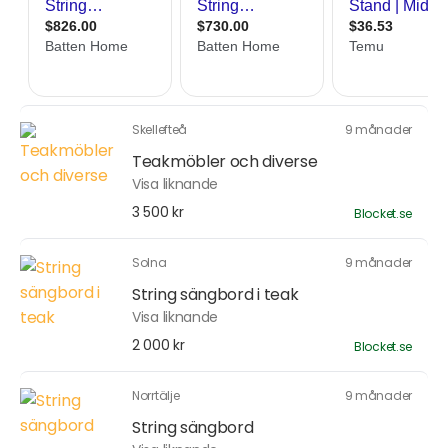
Skellefteå
9 månader
Teakmöbler och diverse
Visa liknande
3 500 kr
Blocket.se
Solna
9 månader
String sängbord i teak
Visa liknande
2 000 kr
Blocket.se
Norrtälje
9 månader
String sängbord