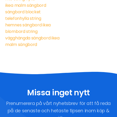
ikea malm sängbord
sängbord blocket
telefonhylla string
hemnes sängbord ikea
blombord string
vägghängda sängbord ikea
malm sängbord
Missa inget nytt
Prenumerera på vårt nyhetsbrev för att få reda
på de senaste och hetaste tipsen inom köp &