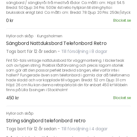
sängbord / sängbyrå i trå med två lådor. Ca mått i cm: Höjd: 54.5
Bredd: 50 Djup: 34 Pris: 500kr 4st retro hyllplan till stringhylla i
bruksskick enligt bild. Ca mått i cm: Bredd: 78 Djup: 20 Pris: 250kr/styck
0 kr
Blocket.se
Hyllor och skåp
·
Kungsholmen
Sängbord Nattduksbord Telefonbord Retro
Togs bort för 12 år sedan
-
Till försäljning i 8 dagar
Fint 50-tals vintage nattduksbord för väggmontering. I läcker teak
och av typen string. Praktisk lådförvaring och precis lagom storlek
som gör att den passar perfekt bredvid sängen, eller varför inte i
hallen? Fungerade även som telefonbord i gamla dar då telefonerna
hade sladd och var kopplade till väggen. Bredd: 52 cm Djup: 31 cm
Höjd: 26 cm Nu kan denna retropärla bli din för enbart 450 kr! Möbeln
finns på Lilla Essingen i Stockholm!
450 kr
Blocket.se
Hyllor och skåp
String sängbord telefonbord retro
Togs bort för 12 år sedan
-
Till försäljning i 4 dagar