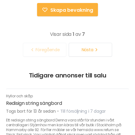
Skapa bevakning
Visar sida
1
av
7
Föregående
Nästa
Tidigare annonser till salu
Hyllor och skåp
Redisign string sängbord
Togs bort för 13 år sedan
-
Till försäljning i 7 dagar
Ett redisign string sängbord Denna vara står för stunden i vårt
centrallager i Stjärnhov men kan köras till vår butik i Stockholm på
Hammarby alle 92. För fler möbler se vår hemsida www.refurn.se
Skick: Fint skick. Var i väldigt dåligt skick men vart räddad från att