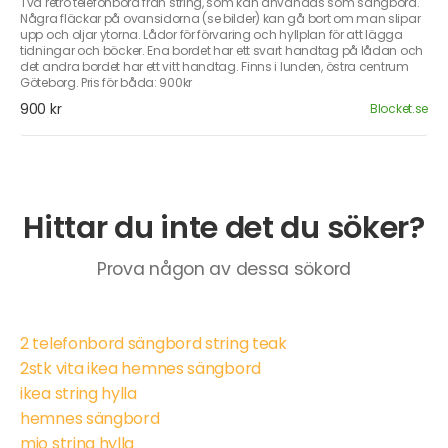
Två retro telefonbord från string, som kan användas som sängbord.
Några fläckar på ovansidorna (se bilder) kan gå bort om man slipar
upp och oljar ytorna. Lådor för förvaring och hyllplan för att lägga
tidningar och böcker. Ena bordet har ett svart handtag på lådan och
det andra bordet har ett vitt handtag. Finns i lunden, östra centrum
Göteborg. Pris för båda: 900kr
900 kr
Blocket.se
Hittar du inte det du söker?
Prova någon av dessa sökord
2 telefonbord sängbord string teak
2stk vita ikea hemnes sängbord
ikea string hylla
hemnes sängbord
mio string hylla