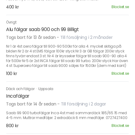
400 kr
Blocket.se
Övrigt
Alu fälgar saab 900 och 99 Billigt
Togs bort för 13 år sedan
-
Till försäljning i 2 månader
Nr 1 är 4st aero fälgar till 900-90 500kr för alla 4. mycket skitiga på
bilden Nr 2 är 4 st EMS fälgar 100kr styck Nr 3 är GB fälgar 200kr styck
finns tyvärr endast 3 st. Nr 4 är krysseker fälgar till saab 900-90 alla 4
för 500kr Nr 5 är 2st INCA fälgar till saab 99 turbo. 200kr styck Har även
4 st Superaero fälgar till saab 9000 säljes för 1500kr (dem med kant)
100 kr
Blocket.se
Däck och fälgar
·
Uppsala
Incafälgar
Togs bort för 14 år sedan
-
Till försäljning i 2 dagar
Saab 99 900 turbofälgar Inca 4st med sommardäck 185/65 15 med
4-5 mm. Muttrar medföljer. 2 extradäck 6 mm medföljer. 0727427400
800 kr
Blocket.se