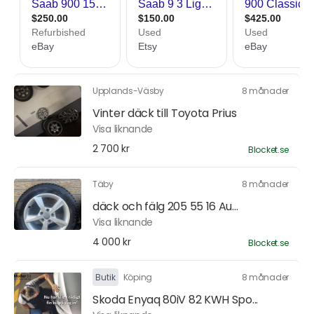
Upplands-Väsby
8 månader
Vinter däck till Toyota Prius
Visa liknande
2 700 kr
Blocket.se
Täby
8 månader
däck och fälg 205 55 16 Au...
Visa liknande
4 000 kr
Blocket.se
Butik
Köping
8 månader
Skoda Enyaq 80iV 82 KWH Spo...