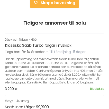
Skapa bevakning
Tidigare annonser till salu
Däck och fälgar
·
Höör
Klassiska Saab Turbo fälgar i nyskick
Togs bort för 14 år sedan
-
Till försäljning i 5 dagar
Har en uppsättning helt nyrenoverade Saab Turbo Inca fälgar från
Saab 99 Turbo 78-80 samt 900 Turbo 79-80. Fälgarna är åter i så
gott som nyskick. De är sandblästrade och pulverlackade på såväl
utsidan som insidan. Centrumkåporna är tyvärr inte NOS men ändå i
mycket bra skick. Säljer fälgarna utan däck för 3.200,- alternativt kan
jag leverera monterat och klart med däck. Sommar eller vinter, nytt
eller begagnat. Kan skicka fler högupplösta bilder på begäran.
3 200 kr
Blocket.se
Övrigt
·
Älvsborg
Saab Inca fälgar 99/900