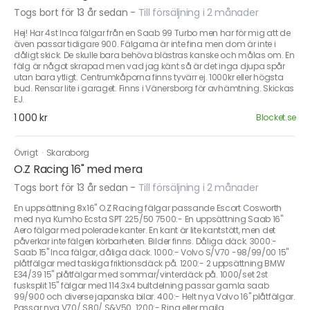
Togs bort för 13 år sedan
-
Till försäljning i 2 månader
Hej! Har 4st Inca fälgar från en Saab 99 Turbo men har för mig att de
även passar tidigare 900. Fälgarna är inte fina men dom är inte i
dåligt skick. De skulle bara behöva blästras kanske och målas om. En
fälg är något skrapad men vad jag känt så är det inga djupa spår
utan bara ytligt. Centrumkåporna finns tyvärr ej. 1000kr eller högsta
bud. Rensar lite i garaget. Finns i Vänersborg för avhämtning. Skickas
EJ.
1 000 kr
Blocket.se
Övrigt
·
Skaraborg
O.Z Racing 16" med mera
Togs bort för 13 år sedan
-
Till försäljning i 2 månader
En uppsättning 8x16" O.Z Racing fälgar passande Escort Cosworth
med nya Kumho Ecsta SPT 225/50 7500:- En uppsättning Saab 16"
Aero fälgar med polerade kanter. En kant är lite kantstött, men det
påverkar inte fälgen körbarheten. Bilder finns. Dåliga däck. 3000:-
Saab 15" Inca fälgar, dåliga däck. 1000:- Volvo S/V70 -98/99/00 15"
plåtfälgar med taskiga friktionsdäck på. 1200:- 2 uppsättning BMW
E34/39 15" plåtfälgar med sommar/vinterdäck på. 1000/set 2st
fusksplit 15" fälgar med 114.3x4 bultdelning passar gamla saab
99/900 och diverse japanska bilar. 400:- Helt nya Volvo 16" plåtfälgar.
Passar nya V70/ S80/ S&V50. 1200:- Ring eller maila.