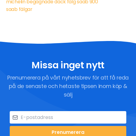
michelin begagnade däck fälg saab 900
saab fälgar
Missa inget nytt
Prenumerera på vårt nyhetsbrev för att få reda
på de senaste och hetaste tipsen inom köp &
sälj
Prenumerera