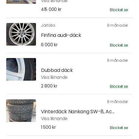
Visa liknande
415 000 kr
Blocket.se
Järfälla
8 månader
Finfina audi-däck
6 000 kr
Blocket.se
8 månader
Dubbad däck
Visa liknande
2 800 kr
Blocket.se
8 månader
Vinterdäck Nankang SW-8, Ac...
Visa liknande
1 500 kr
Blocket.se