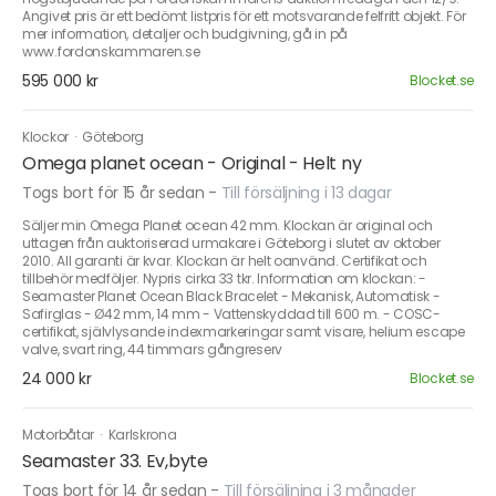
Angivet pris är ett bedömt listpris för ett motsvarande felfritt objekt. För
mer information, detaljer och budgivning, gå in på
www.fordonskammaren.se
595 000 kr
Blocket.se
Klockor
·
Göteborg
Omega planet ocean - Original - Helt ny
Togs bort för 15 år sedan
-
Till försäljning i 13 dagar
Säljer min Omega Planet ocean 42 mm. Klockan är original och
uttagen från auktoriserad urmakare i Göteborg i slutet av oktober
2010. All garanti är kvar. Klockan är helt oanvänd. Certifikat och
tillbehör medföljer. Nypris cirka 33 tkr. Information om klockan: -
Seamaster Planet Ocean Black Bracelet - Mekanisk, Automatisk -
Safirglas - Ø42 mm, 14 mm - Vattenskyddad till 600 m. - COSC-
certifikat, självlysande indexmarkeringar samt visare, helium escape
valve, svart ring, 44 timmars gångreserv
24 000 kr
Blocket.se
Motorbåtar
·
Karlskrona
Seamaster 33. Ev,byte
Togs bort för 14 år sedan
-
Till försäljning i 3 månader