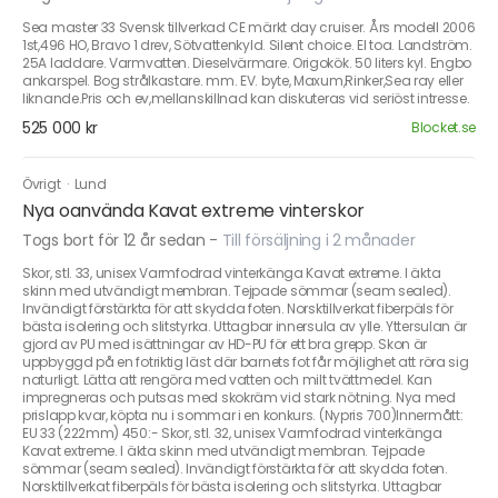
Sea master 33 Svensk tillverkad CE märkt day cruiser. Års modell 2006
1st,496 HO, Bravo 1 drev, Sötvattenkyld. Silent choice. El toa. Landström.
25A laddare. Varmvatten. Dieselvärmare. Origokök. 50 liters kyl. Engbo
ankarspel. Bog strålkastare. mm. EV. byte, Maxum,Rinker,Sea ray eller
liknande.Pris och ev,mellanskillnad kan diskuteras vid seriöst intresse.
525 000 kr
Blocket.se
Övrigt
·
Lund
Nya oanvända Kavat extreme vinterskor
Togs bort för 12 år sedan
-
Till försäljning i 2 månader
Skor, stl. 33, unisex Varmfodrad vinterkänga Kavat extreme. I äkta
skinn med utvändigt membran. Tejpade sömmar (seam sealed).
Invändigt förstärkta för att skydda foten. Norsktillverkat fiberpäls för
bästa isolering och slitstyrka. Uttagbar innersula av ylle. Yttersulan är
gjord av PU med isättningar av HD-PU för ett bra grepp. Skon är
uppbyggd på en fotriktig läst där barnets fot får möjlighet att röra sig
naturligt. Lätta att rengöra med vatten och milt tvättmedel. Kan
impregneras och putsas med skokräm vid stark nötning. Nya med
prislapp kvar, köpta nu i sommar i en konkurs. (Nypris 700)Innermått:
EU 33 (222mm) 450:- Skor, stl. 32, unisex Varmfodrad vinterkänga
Kavat extreme. I äkta skinn med utvändigt membran. Tejpade
sömmar (seam sealed). Invändigt förstärkta för att skydda foten.
Norsktillverkat fiberpäls för bästa isolering och slitstyrka. Uttagbar