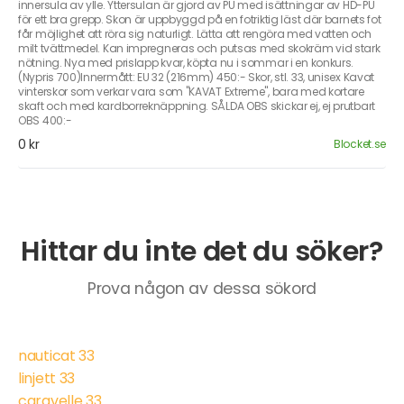
innersula av ylle. Yttersulan är gjord av PU med isättningar av HD-PU
för ett bra grepp. Skon är uppbyggd på en fotriktig läst där barnets fot
får möjlighet att röra sig naturligt. Lätta att rengöra med vatten och
milt tvättmedel. Kan impregneras och putsas med skokräm vid stark
nötning. Nya med prislapp kvar, köpta nu i sommar i en konkurs.
(Nypris 700)Innermått: EU 32 (216mm) 450:- Skor, stl. 33, unisex Kavat
vinterskor som verkar vara som "KAVAT Extreme", bara med kortare
skaft och med kardborreknäppning. SÅLDA OBS skickar ej, ej prutbart
OBS 400:-
0 kr
Blocket.se
Hittar du inte det du söker?
Prova någon av dessa sökord
nauticat 33
linjett 33
caravelle 33