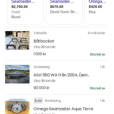
Västerås
9 månader
Båtbockar
Visa liknande
1 000 kr
Blocket.se
Lindesberg
1 år
Atol 560 WA från 2004, (sen...
Visa liknande
90 000 kr
Blocket.se
Butik
Norrköping
1 år
Omega Seamaster Aqua Terra