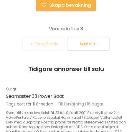
Skapa bevakning
Visar sida
1
av
3
Föregående
Nästa
Tidigare annonser till salu
Övrigt
Seamaster 33 Power Boat
Togs bort för 11 år sedan
-
Till försäljning i 16 dagar
Svensktillverkad kvalitetsbåt, 33 fot. Sjösatt 2001 Skumfyllt skrov 2 st
Volvo Penta 5.7 Race förarpulpit Hamnkapell/Ståkapell Vattentoalett
Drev med duopropp Rostfria propellrar Kraftig stereo med slutsteg och
subbar Race reglage och löstagbar ratt OBS! Detta objekt säljes till
högstbjudande på Fordonskammarens auktion fredagen den 12/9.