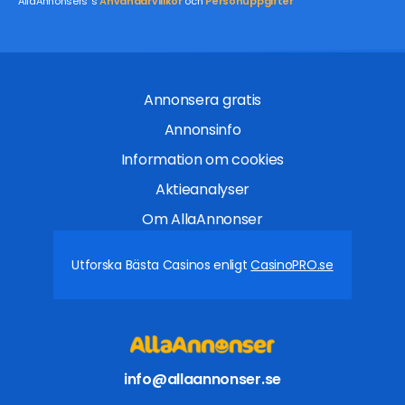
AllaAnnonsers´s
Användarvillkor
och
Personuppgifter
Annonsera gratis
Annonsinfo
Information om cookies
Aktieanalyser
Om AllaAnnonser
Utforska Bästa Casinos enligt
CasinoPRO.se
info@allaannonser.se