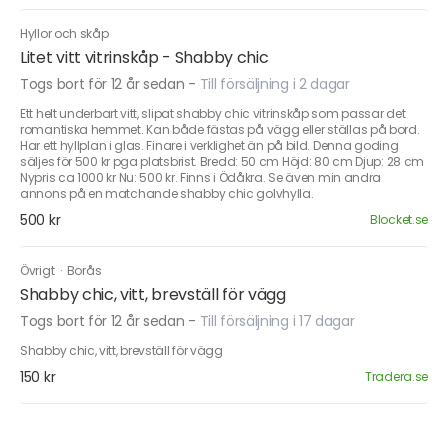
Hyllor och skåp
Litet vitt vitrinskåp - Shabby chic
Togs bort för 12 år sedan
-
Till försäljning i 2 dagar
Ett helt underbart vitt, slipat shabby chic vitrinskåp som passar det
romantiska hemmet. Kan både fästas på vägg eller ställas på bord.
Har ett hyllplan i glas. Finare i verklighet än på bild. Denna goding
säljes för 500 kr pga platsbrist. Bredd: 50 cm Höjd: 80 cm Djup: 28 cm
Nypris ca 1000 kr Nu: 500 kr. Finns i Ödåkra. Se även min andra
annons på en matchande shabby chic golvhylla.
500 kr
Blocket.se
Övrigt
·
Borås
Shabby chic, vitt, brevställ för vägg
Togs bort för 12 år sedan
-
Till försäljning i 17 dagar
Shabby chic, vitt, brevställ för vägg
150 kr
Tradera.se