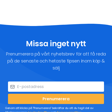
Missa inget nytt
Prenumerera på vårt nyhetsbrev för att få reda
på de senaste och hetaste tipsen inom köp &
sälj
Prenumerera
Genom att klicka på "Prenumerera" bekräftar du att du tagit del av