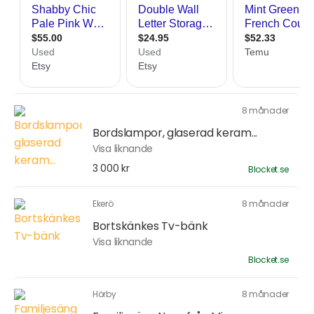
8 månader
Bordslampor, glaserad keram...
Visa liknande
3 000 kr
Blocket.se
Ekerö
8 månader
Bortskänkes Tv-bänk
Visa liknande
Blocket.se
Hörby
8 månader