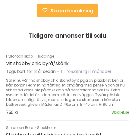
Skapa bevakning
Tidigare annonser till salu
Hyllor och skåp
·
Huddinge
Vit shabby chic byrå/skänk
Togs bort för 13 år sedan
-
Till försäljning i 1 månader
Säljer nu vår fina shabby chic skänk/byrå pga av platsbrist. Den är
från början i ek men har fått sig en omgång med penseln och är nu
vitbetsad, dock inte på baksidan då den fortfarande är i ek. Detta
syns inte då det är sidan som står in mot väggen. Tyvärr gör inte
bilden den riktigt rättvis, man ser de gamla strukturerna från eken
bättre i verkligheten. Måtten är: D: 46,5 cm , B: 145 cm , H: 86 cm
750 kr
Blocket.se
Stolar och Bord
·
Stockholm
Shabby chic vitt skrivbord och byrå antikt