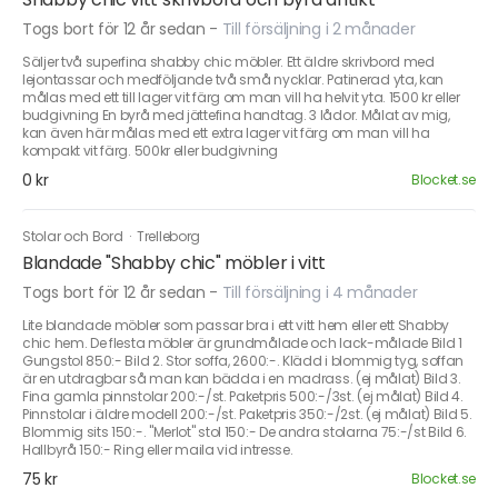
Togs bort för 12 år sedan
-
Till försäljning i 2 månader
Säljer två superfina shabby chic möbler. Ett äldre skrivbord med
lejontassar och medföljande två små nycklar. Patinerad yta, kan
målas med ett till lager vit färg om man vill ha helvit yta. 1500 kr eller
budgivning En byrå med jättefina handtag. 3 lådor. Målat av mig,
kan även här målas med ett extra lager vit färg om man vill ha
kompakt vit färg. 500kr eller budgivning
0 kr
Blocket.se
Stolar och Bord
·
Trelleborg
Blandade "Shabby chic" möbler i vitt
Togs bort för 12 år sedan
-
Till försäljning i 4 månader
Lite blandade möbler som passar bra i ett vitt hem eller ett Shabby
chic hem. De flesta möbler är grundmålade och lack-målade Bild 1
Gungstol 850:- Bild 2. Stor soffa, 2600:-. Klädd i blommig tyg, soffan
är en utdragbar så man kan bädda i en madrass. (ej målat) Bild 3.
Fina gamla pinnstolar 200:-/st. Paketpris 500:-/3st. (ej målat) Bild 4.
Pinnstolar i äldre modell 200:-/st. Paketpris 350:-/2st. (ej målat) Bild 5.
Blommig sits 150:-. "Merlot" stol 150:- De andra stolarna 75:-/st Bild 6.
Hallbyrå 150:- Ring eller maila vid intresse.
75 kr
Blocket.se