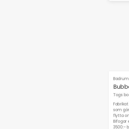
Badrum
Bubbe
Togs bor
Fabrikat
som gör 
flytta 
Bifogar 
3500:- b