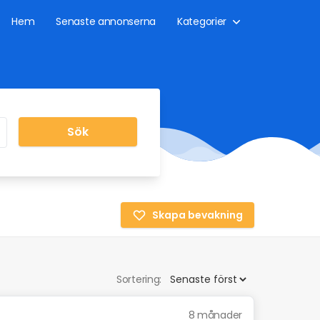
Hem
Senaste annonserna
Kategorier
Sök
Skapa bevakning
Sortering:
8 månader