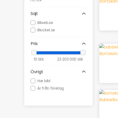
FILTER
Sajt
Bilweb.se
Blocket.se
Pris
10
SEK
23 203 000
SEK
Övrigt
Har bild
Är från företag