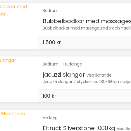
Badrum
Bubbelbadkar med massagestr
Bubbelbadkar med massage ,radio och nackk
1 500 kr
Badrum
·
Huddinge
jacuzzi slangar
Visa liknande
Jacuzzi slangar 2 stycken ca.180-190cm säljes 
100 kr
Verktyg
Eltruck Silverstone 1000kg
Visa li