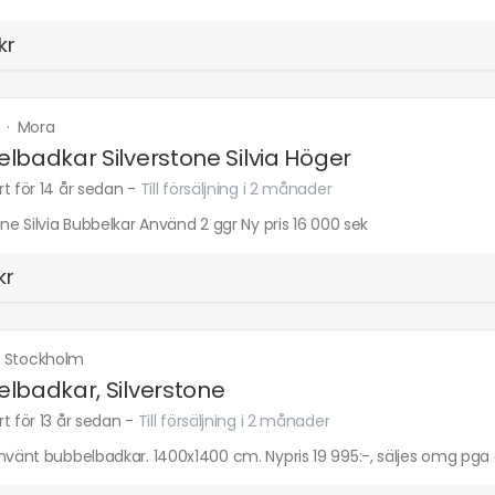
kr
m
·
Mora
lbadkar Silverstone Silvia Höger
t för 14 år sedan
-
Till försäljning i 2 månader
one Silvia Bubbelkar Använd 2 ggr Ny pris 16 000 sek
kr
·
Stockholm
lbadkar, Silverstone
t för 13 år sedan
-
Till försäljning i 2 månader
använt bubbelbadkar. 1400x1400 cm. Nypris 19 995:-, säljes omg p