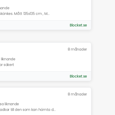
knande
känkes. Mått 135x135 cm , M...
Blocket.se
8 månader
a liknande
ar säkert
Blocket.se
8 månader
isa liknande
dkar till den som kan hämta d...