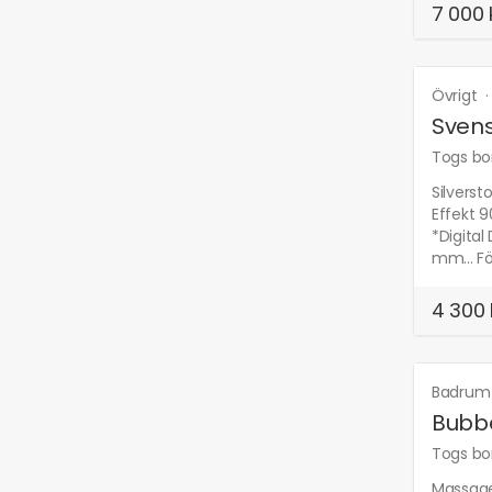
7 000 
Övrigt
Svens
Togs bor
Silverst
Effekt 9
*Digita
mm... För
4 300 
Badru
Bubbe
Togs bor
Massageb