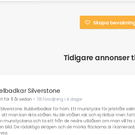
Skapa bevaknin
Tidigare annonser ti
lbadkar Silverstone
t för 11 år sedan
-
Till försäljning i 4 dagar
 Silverstone. Bubbelbadkar för hörn. Ett munstycke för jetstråle s
att man kan rikta strålen. Nu blir strålen rak och ej riktbar men for
om munstyckena och ta ett från de nedre utblåsen om man vill ha d
en bild. De rödaktiga skräpen och de mörka fläckarna är i kameraobje
vsa.