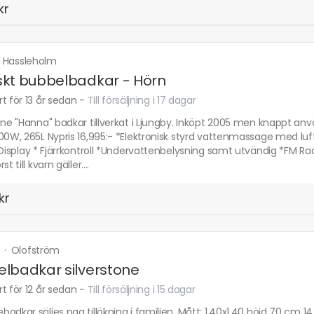
kr
·
Hässleholm
kt bubbelbadkar - Hörn
t för 13 år sedan
-
Till försäljning i 17 dagar
one "Hanna" badkar tillverkat i Ljungby. Inköpt 2005 men knappt an
00W, 265L Nypris 16,995:- *Elektronisk styrd vattenmassage med lu
l Display * Fjärrkontroll *Undervattenbelysning samt utvändig *FM
st till kvarn gäller....
kr
m
·
Olofström
lbadkar silverstone
t för 12 år sedan
-
Till försäljning i 15 dagar
adkar säljes pga tillökning i familjen. Mått: 1,40x1,40 höjd 70 cm