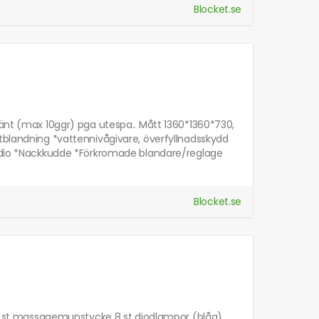
Blocket.se
vänt (max 10ggr) pga utespa.. Mått 1360*1360*730,
ftblandning *vattennivågivare, överfyllnadsskydd
 Radio *Nackkudde *Förkromade blandare/reglage
Blocket.se
 14 st massagemunstycke 8 st diodlampor (blåa)