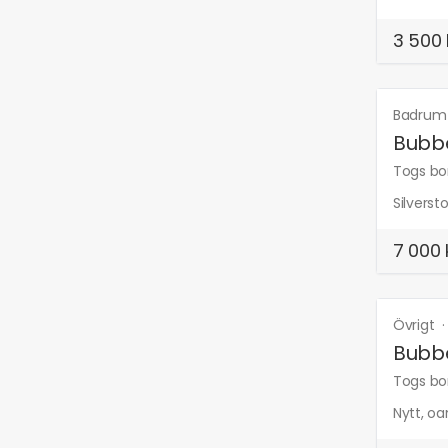
3 500 
Badru
Bubbe
Togs bor
Silverst
7 000 
Övrigt
Bubbe
Togs bor
Nytt, o