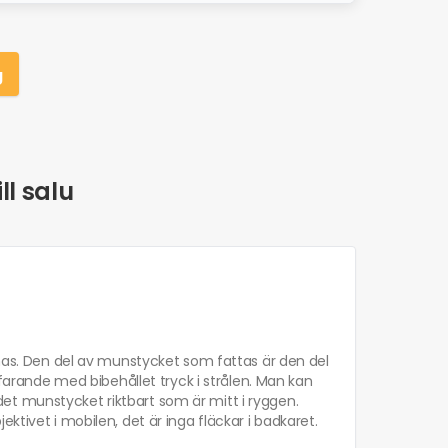
g
ll salu
aknas. Den del av munstycket som fattas är den del
tfarande med bibehållet tryck i strålen. Man kan
et munstycket riktbart som är mitt i ryggen.
ktivet i mobilen, det är inga fläckar i badkaret.