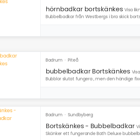
hörnbadkar bortskänkes
Visa li
Bubbelbadkar från Westbergs i bra skick borts
Badrum
·
Piteå
bubbelbadkar Bortskänkes
Vis
Bubblor slutat fungera , men den händige fix
Badrum
·
Sundbyberg
Bortskänkes - Bubbelbadkar
V
Skänker ett fungerande Bath Deluxe bubbelba