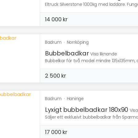
Eltruck Silverstone 1000kg med laddare. Funge
14 000 kr
Badrum
·
Norrköping
Bubbelbadkar
Visa liknande
Bubbelkar för två model mindre 135x135mm, ca
2 500 kr
Badrum
·
Haninge
Lyxigt bubbelbadkar 180x90
Visa
Säljer ett exklusivt bubbelbadkar från Sparmax,
17 000 kr