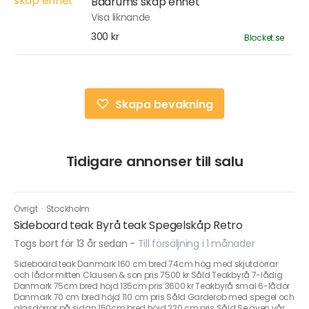
Badrums skåp enhet
Visa liknande
300 kr
Blocket.se
Skapa bevakning
Tidigare annonser till salu
Övrigt
·
Stockholm
Sideboard teak Byrå teak Spegelskåp Retro
Togs bort för 13 år sedan
-
Till försäljning i 1 månader
Sideboard teak Danmark 160 cm bred 74cm hög med skjutdörrar
och lådor mitten Clausen & son pris 7500 kr Såld Teakbyrå 7-lådig
Danmark 75cm bred höjd 135cm pris 3600 kr Teakbyrå smal 6-lådor
Danmark 70 cm bred höjd 110 cm pris Såld Garderob med spegel och
glasdörrar på sidan 150cm bred höjd 220 cm pris Såld Se även vår