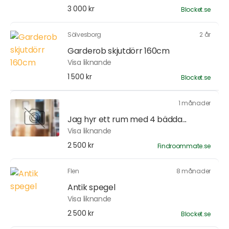
3 000 kr
Blocket.se
Sölvesborg
2 år
Garderob skjutdörr 160cm
Visa liknande
1 500 kr
Blocket.se
1 månader
Jag hyr ett rum med 4 bädda...
Visa liknande
2 500 kr
Findroommate.se
Flen
8 månader
Antik spegel
Visa liknande
2 500 kr
Blocket.se