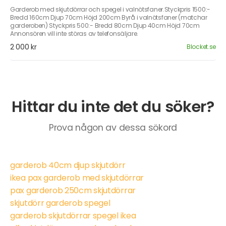
Garderob med skjutdörrar och spegel i valnötsfaner.Styckpris 1500:-
Bredd 160cm Djup 70cm Höjd 200cm Byrå i valnötsfaner (matchar
garderoben) Styckpris 500:- Bredd 80cm Djup 40cm Höjd 70cm
Annonsören vill inte störas av telefonsäljare.
2 000 kr
Blocket.se
Hittar du inte det du söker?
Prova någon av dessa sökord
garderob 40cm djup skjutdörr
ikea pax garderob med skjutdörrar
pax garderob 250cm skjutdörrar
skjutdörr garderob spegel
garderob skjutdörrar spegel ikea