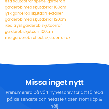
elfa skjutdörrar spegel garderob
garderob med skjutdörrar 180cm
jysk garderob skjutdörr ekfaner
garderob med skjutdörrar 120cm
ikea trysil garderob skjutdörrar
garderob skjutdörr 100cm
mio garderob reflect skjutdörrar ek
Missa inget nytt
Prenumerera på vårt nyhetsbrev för att få reda
på de senaste och hetaste tipsen inom köp &
sälj