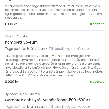
Vi säljer våra fina spegelskjutdörrar med aluminiumlist. Det är två st
dörrar komplett med lister uppe och nere så att du kan skapa din
egen garderob. Total bredd är ca 160-165 cm och höjden är 240 cm.
Spegelglas.
1 000 kr
Blocket.se
Övrigt
·
Stockholm
Komplett Sovrum
Togs bort för 13 år sedan
-
Till försäljning i 1 månader
Ett väldigt vackert och välskött sovrumsmöbel med gott om
förvaringsutrymme. Köpt hos stalands för 18000 kr (utan madrass).
Säng (160 cm bred) Garderober (8 st, olika storlekar) 2 st stora skåp
med skjutdörrar (ovanför sängen) Hylla (ovanför sängen) 6 st lådor
lång spegel 2 st spotlight (ovanför sängen) Storleken på hela möbeln
BxHxD: 355x221,5x227cm Madrassen medföljer ej
6 000 kr
Blocket.se
Hyllor och skåp
·
Malmö
Garderob och Byrå i valnötsfaner 1500+500 Kr
Togs bort för 13 år sedan
-
Till försäljning i 2 månader