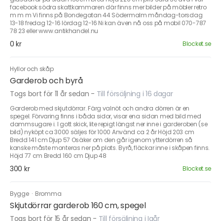
facebook södra skattkammaren där finns mer bilder på möbler retro
m m m Vi finns på Bondegatan 44 Södermalm måndag-torsdag
13-18 fredag 12-16 lördag 12-16 Ni kan även nå oss på mobil 070-787
78 23 eller www.antikhandel.nu
0 kr
Blocket.se
Hyllor och skåp
Garderob och byrå
Togs bort för 11 år sedan
-
Till försäljning i 16 dagar
Garderob med skjutdörrar. Färg valnöt och andra dörren är en
spegel. Förvaring finns i båda sidor, visar ena sidan med bild med
dammsugare i. I gott skick, lite repigt längst ner inne i garderoben (se
bild) nyköpt ca 3000 säljes för 1000 Använd ca 2 år Höjd 203 cm
Bredd 141 cm Djup 57 Osäker om den går igenom ytterdörren så
kanske måste monteras ner på plats. Byrå, fläckar inne i skåpen finns.
Höjd 77 cm Bredd 160 cm Djup 48
300 kr
Blocket.se
Bygge
·
Bromma
Skjutdörrar garderob 160 cm, spegel
Togs bort för 15 år sedan
-
Till försäljning i Igår