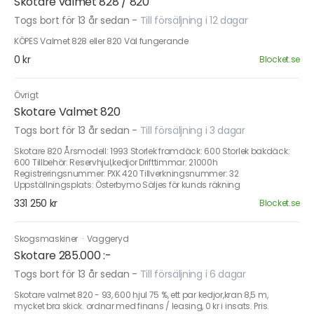
Skotare valmet 828 / 820
Togs bort för 13 år sedan
-
Till försäljning i 12 dagar
KÖPES Valmet 828 eller 820 Väl fungerande
0 kr
Blocket.se
Övrigt
Skotare Valmet 820
Togs bort för 13 år sedan
-
Till försäljning i 3 dagar
Skotare 820 Årsmodell: 1993 Storlek framdäck: 600 Storlek bakdäck:
600 Tillbehör: Reservhjul,kedjor Drifttimmar: 21000h
Registreringsnummer: PXK 420 Tillverkningsnummer: 32
Uppställningsplats: Österbymo Säljes för kunds räkning
331 250 kr
Blocket.se
Skogsmaskiner
·
Vaggeryd
Skotare 285.000 :-
Togs bort för 13 år sedan
-
Till försäljning i 6 dagar
Skotare valmet 820 - 93, 600 hjul 75 %, ett par kedjor,kran 8,5 m,
mycket bra skick. ordnar med finans / leasing, 0 kr i insats. Pris.