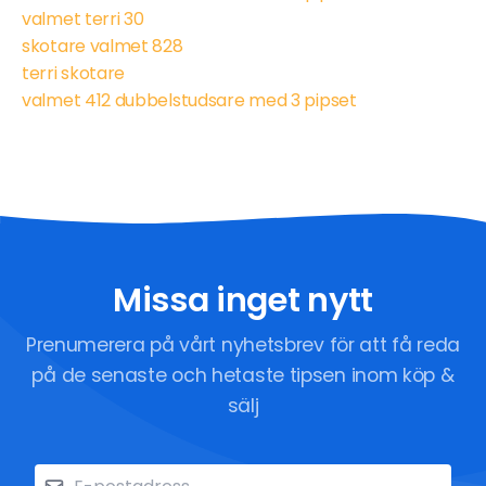
valmet terri 30
skotare valmet 828
terri skotare
valmet 412 dubbelstudsare med 3 pipset
Missa inget nytt
Prenumerera på vårt nyhetsbrev för att få reda
på de senaste och hetaste tipsen inom köp &
sälj