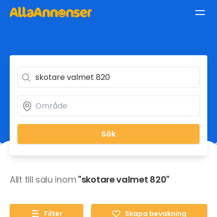
Sök
Allt till salu inom
"skotare valmet 820"
Filter
Skapa bevakning