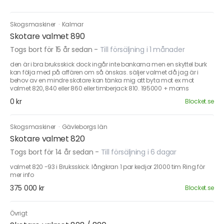
Skogsmaskiner
·
Kalmar
Skotare valmet 890
Togs bort för 15 år sedan
-
Till försäljning i 1 månader
den är i bra bruksskick dock ingår inte bankarna men en skyttel burk
kan följa med på affären om så önskas. säljer valmet då jag är i
behov av en mindre skotare kan tänka mig att byta mot ex mot
valmet 820, 840 eller 860 eller timberjack 810. 195000 + moms
0 kr
Blocket.se
Skogsmaskiner
·
Gävleborgs län
Skotare valmet 820
Togs bort för 14 år sedan
-
Till försäljning i 6 dagar
valmet 820 -93 i Bruksskick. långkran 1 par kedjor 21000 tim Ring för
mer info
375 000 kr
Blocket.se
Övrigt