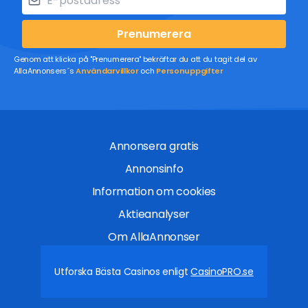
Prenumerera
Genom att klicka på "Prenumerera" bekräftar du att du tagit del av
AllaAnnonsers´s
Användarvillkor
och
Personuppgifter
Annonsera gratis
Annonsinfo
Information om cookies
Aktieanalyser
Om AllaAnnonser
Utforska Bästa Casinos enligt
CasinoPRO.se