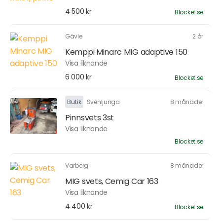
4 500 kr
Blocket.se
Gävle
2 år
Kemppi Minarc MIG adaptive 150
Visa liknande
6 000 kr
Blocket.se
Butik
Svenljunga
8 månader
Pinnsvets 3st
Visa liknande
Blocket.se
Varberg
8 månader
MIG svets, Cemig Car 163
Visa liknande
4 400 kr
Blocket.se