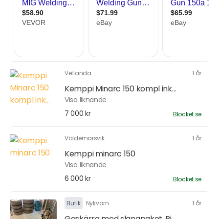
Vetlanda
1 år
Kemppi Minarc 150 kompl ink...
Visa liknande
7 000 kr
Blocket.se
Valdemarsvik
1 år
Kemppi minarc 150
Visa liknande
6 000 kr
Blocket.se
Butik
Nykvarn
1 år
Gaskärra med slangpaket, Pi...