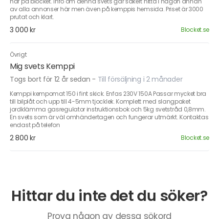
här på blocket. Info om denna svets går säkert hitta i någon annan
av alla annonser här men även på kemppis hemsida. Priset är 3000
prutat och klart.
3 000 kr
Blocket.se
Övrigt
Mig svets Kemppi
Togs bort för 12 år sedan
-
Till försäljning i 2 månader
Kemppi kempomat 150 i fint skick. Enfas 230V 150A Passar mycket bra
till bilplåt och upp till 4-5mm tjocklek. Komplett med slangpaket
jordklämma gasregulator instruktionsbok och 5kg svetstråd 0,8mm.
En svets som är väl omhändertagen och fungerar utmärkt. Kontaktas
endast på telefon
2 800 kr
Blocket.se
Hittar du inte det du söker?
Prova någon av dessa sökord