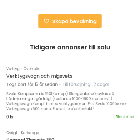
Skapa bevakning
Tidigare annonser till salu
Verktyg
·
Överkalix
Verktygsvagn och migsvets
Togs bort för 15 år sedan
-
Till försäljning i 2 dagar
Svets: Kemppomatic 150(Kemppi) Slangpaket bör bytas då
trådmatningen går trögt.(kostar ca 1000-1500 kronor nytt)
Verktygsvagn:Komplett med verktygskrokar . Pris: Svets 1000 kronor
Verktygsvagn 500 kronor Endast telefonkontakt !
0 kr
Blocket.se
Övrigt
·
Karlskoga