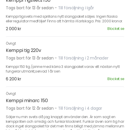
Kemppi Tigsvets 150
Togs bort för 13 år sedan
-
Till försäljning i Igår
Kemppi tigsvets med sprillans nytt slangpaket säljes. Ingen flaska
eller regulator medföljer! Finns att hämta i Karlskoga. Pris: 2000 kronor.
2 000 kr
Blocket.se
Övrigt
Kemppi tig 220v
Togs bort för 13 år sedan
-
Till försäljning i 2 månader
Kemppi 150 tig /pinne med kärra 3 slangpaket varav ett nästan nytt
fungerar utmärkt,servad 1 år sen
6 200 kr
Blocket.se
Övrigt
Kemppi minarc 150
Togs bort för 12 år sedan
-
Till försäljning i 4 dagar
Säljer nu min svets då jag knappt använder den. Är som sagt en
kemppi liten och smidig och funkar klockrent. Funkar även som tig har
dock inget slangpaket för det men finns billigt med jämna mellanrum