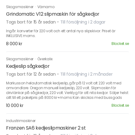
Skogsmaskiner
·
Värnamo
Grindomatic V12 slipmaskin för sågkedjor
Togs bort för 15 år sedan
-
Till försäljning i 2 dagar
Ingår: konverter för 220 volt och ett antal nya slipskivor. Priset är
INKLUSIVE moms.
8 000 kr
Blocket.se
Skogsmaskiner
·
Överkalix
Kedjeslip sågkedjor
Togs bort för 12 år sedan
-
Till försäljning i 2 månader
Markusson helautomatisk kedjeslip, går på 12 volt alt 220 volt med
omvandlare. Oregon manuell kedjeslip, 220 volt. Slipmaskin för
drivlänkar på sågkedjor, 220 volt. Verktyg för att nita kedjor. Säljer helst
allt till ett paketpris på 8000 kr+moms Kan skickas med bussgods
10 000 kr
Blocket.se
Industrimaskiner
Franzen SA6 kedjeslipmaskiner 2 st