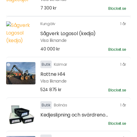
7 300 kr
Blocket.se
Kungälv
1 år
Sågverk Logosol (kedja)
Visa liknande
40 000 kr
Blocket.se
Butik
Kalmar
1 år
Rottne H14
Visa liknande
524 875 kr
Blocket.se
Butik
Bollnäs
1 år
Kedjeslipning och svärdreno...
Blocket.se