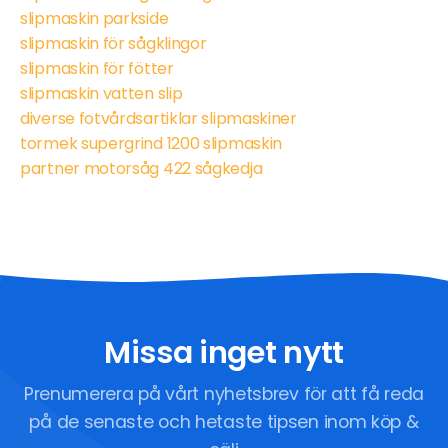
slipmaskin parkside
slipmaskin för sågklingor
slipmaskin för fötter
slipmaskin vatten slip
diverse fotvårdsartiklar slipmaskiner
tormek supergrind 1200 slipmaskin
partner motorsåg 422 sågkedja
Missa inget nytt
Prenumerera på vårt nyhetsbrev för att få reda
på de senaste och hetaste tipsen inom köp &