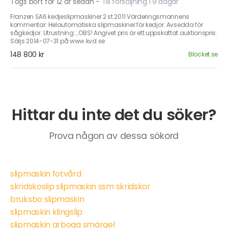
Togs bort för 12 år sedan
-
Till försäljning i 9 dagar
Franzen SA6 kedjeslipmaskiner 2 st 2011 Värderingsmannens
kommentar: Helautomatiska slipmaskiner för kedjor. Avsedda för
sågkedjor. Utrustning: , OBS! Angivet pris är ett uppskattat auktionspris.
Säljs 2014-07-31 på www.kvd.se
148 800 kr
Blocket.se
Hittar du inte det du söker?
Prova någon av dessa sökord
slipmaskin fotvård
skridskoslip slipmaskin ssm skridskor
bruksbo slipmaskin
slipmaskin klingslip
slipmaskin arboga smärgel