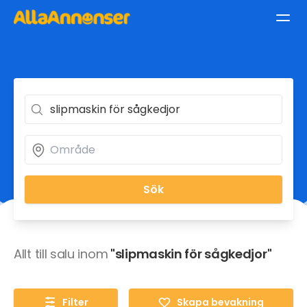
Sök
Allt till salu inom
"slipmaskin för sågkedjor"
Filter
Skapa bevakning