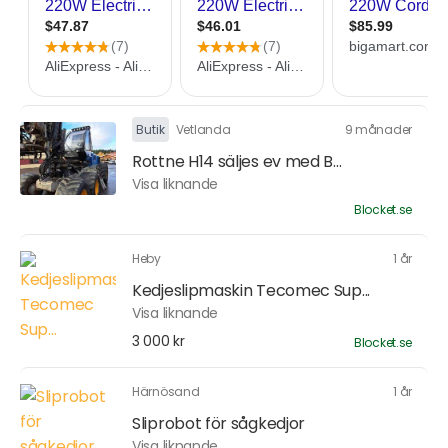
Butik
Vetlanda
9 månader
Rottne H14 säljes ev med B...
Visa liknande
Blocket.se
Heby
1 år
Kedjeslipmaskin Tecomec Sup...
Visa liknande
3 000 kr
Blocket.se
Härnösand
1 år
Sliprobot för sågkedjor
Visa liknande