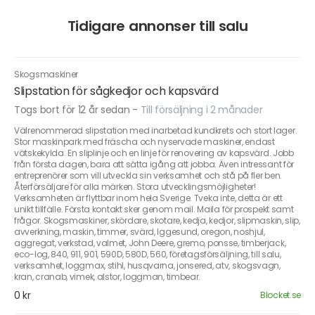
Tidigare annonser till salu
Skogsmaskiner
Slipstation för sågkedjor och kapsvärd
Togs bort för 12 år sedan
-
Till försäljning i 2 månader
Välrenommerad slipstation med inarbetad kundkrets och stort lager.
Stor maskinpark med fräscha och nyservade maskiner, endast
vätskekylda. En sliplinje och en linje för renovering av kapsvärd. Jobb
från första dagen, bara att sätta igång att jobba. Även intressant för
entreprenörer som vill utveckla sin verksamhet och stå på fler ben.
Återförsäljare för alla märken. Stora utvecklingsmöjligheter!
Verksamheten är flyttbar inom hela Sverige. Tveka inte, detta är ett
unikt tillfälle. Första kontakt sker genom mail. Maila för prospekt samt
frågor. Skogsmaskiner, skördare, skotare, kedja, kedjor, slipmaskin, slip,
avverkning, maskin, timmer, svärd, Iggesund, oregon, noshjul,
aggregat, verkstad, valmet, John Deere, gremo, ponsse, timberjack,
eco-log, 840, 911, 901, 590D, 580D, 560, företagsförsäljning, till salu,
verksamhet, loggmax, stihl, husqvarna, jonsered, atv, skogsvagn,
kran, cranab, vimek, alstor, loggman, timbear.
0 kr
Blocket.se