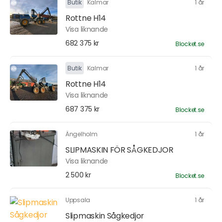
Butik
Kalmar
1 år
Rottne H14
Visa liknande
682 375 kr
Blocket.se
Butik
Kalmar
1 år
Rottne H14
Visa liknande
687 375 kr
Blocket.se
Ängelholm
1 år
SLIPMASKIN FÖR SÅGKEDJOR
Visa liknande
2 500 kr
Blocket.se
Uppsala
1 år
Slipmaskin Sågkedjor