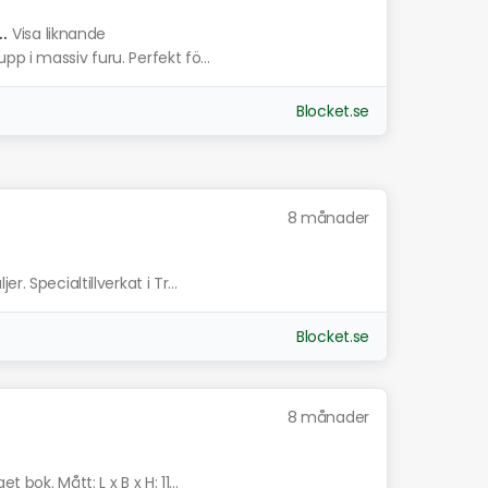
.
Visa liknande
p i massiv furu. Perfekt fö...
Blocket.se
8 månader
. Specialtillverkat i Tr...
Blocket.se
8 månader
bok. Mått: L x B x H: 11...