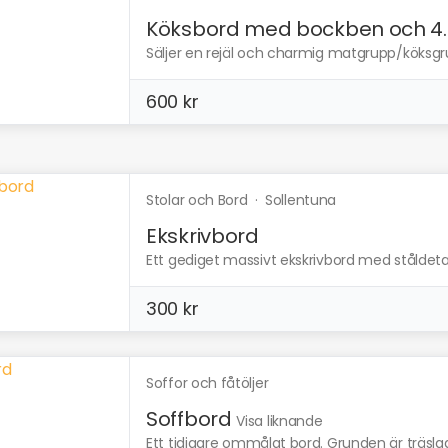
Köksbord med bockben och 4..
Säljer en rejäl och charmig matgrupp/köksgrup
600 kr
Stolar och Bord
·
Sollentuna
Ekskrivbord
Ett gediget massivt ekskrivbord med ståldetaljer
300 kr
Soffor och fåtöljer
Soffbord
Visa liknande
Ett tidigare ommålat bord. Grunden är träslaget 