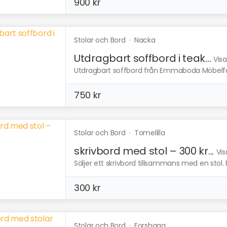
900 kr
Stolar och Bord
·
Nacka
Utdragbart soffbord i teak...
Visa
Utdragbart soffbord från Emmaboda Möbelfabri
750 kr
Stolar och Bord
·
Tomelilla
skrivbord med stol – 300 kr...
Vis
Säljer ett skrivbord tillsammans med en stol. B
300 kr
Stolar och Bord
·
Forshaga