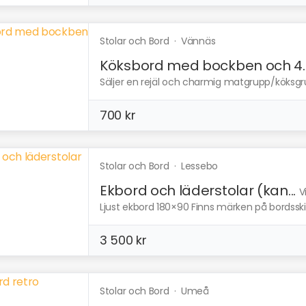
Stolar och Bord
·
Vännäs
Köksbord med bockben och 4..
Säljer en rejäl och charmig matgrupp/köksgrup
700 kr
Stolar och Bord
·
Lessebo
Ekbord och läderstolar (kan...
V
Ljust ekbord 180×90 Finns märken på bordsskivan,
3 500 kr
Stolar och Bord
·
Umeå