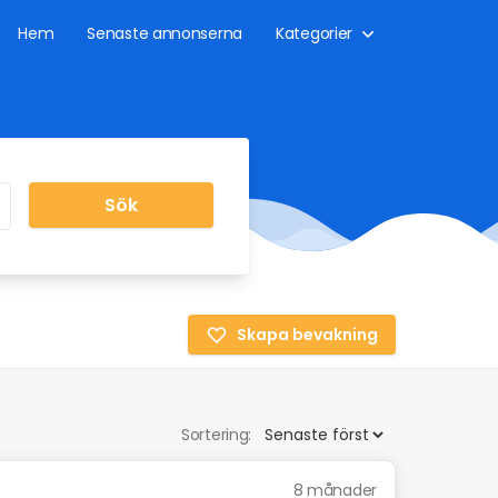
Hem
Senaste annonserna
Kategorier
Sök
Skapa bevakning
Sortering:
8 månader