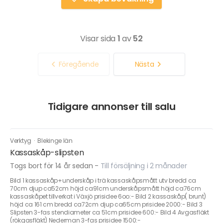
Visar sida
1
av
52
Föregående
Nästa
Tidigare annonser till salu
Verktyg
·
Blekinge län
Kassaskåp-slipsten
Togs bort för 14 år sedan
-
Till försäljning i 2 månader
Bild 1 kassaskåp+underskåp i trä kassaskåpsmått utv bredd ca
70cm djup ca52cm höjd ca91cm underskåpsmått höjd ca76cm
kassaskåpet tillverkat i Växjö prisidee 6oo:- Bild 2 kassaskåp( brunt)
höjd ca 161 cm bredd ca72cm djup ca65cm prisidee 2000:- Bild 3
Slipsten 3-fas stendiameter ca 51cm prisidee 600:- Bild 4 Avgasfläkt
(rökgasfläkt) Nederman 3-fas prisidee 1500:-