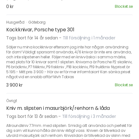
0 kr
Blocket.se
Husgeråd
·
Göteborg
Kockknivar, Porsche type 301
Togs bort för 14 år sedan
-
Till försäljning i 1 månader
Säljer nu mina kockknivar eftersom jag inte har någon användning
för dom! Väldigt sparsamt använda, 4/6 knivar är inte ens använda,
och inte slipstenen heller. Följer med en knivväska i samma märke,
med plats för 10 knivar samt 1 slipsten. Knivarna är Porsche P2 skalkniv,
P6 brödkniv, P7 filèkniv, P9 fiskkniv , P18 kockkniv, P19 fruktkniv Nypriset är
5 195:- Mitt pris 3 900:- Hör av er för mer informtaion! Kan sänka priset
något vid en snabb affär! Mvh Tobias
3 900 kr
Blocket.se
Övrigt
Kniv m. slipsten i masurbjörk/renhorn & låda
Togs bort för 13 år sedan
-
Till försäljning i 3 månader
Allroundkniv 77mm. med slipsten. Smidig att använda och perfekt för
dig som vill kunna hålla din kniv riktigt vass. Kniven är tillverkad av
utvald masurbjörk och renhorn. Knivslidan är tillverkad av skinn med