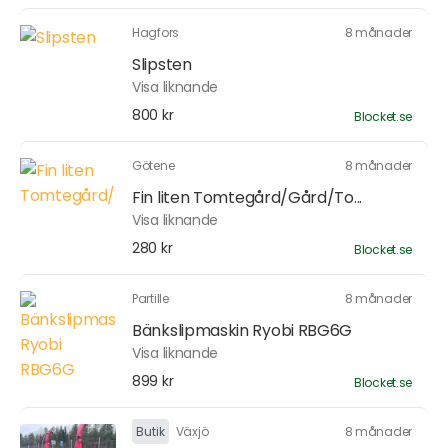
Hagfors
8 månader
Slipsten
Visa liknande
800 kr
Blocket.se
Götene
8 månader
Fin liten Tomtegård/Gård/To...
Visa liknande
280 kr
Blocket.se
Partille
8 månader
Bänkslipmaskin Ryobi RBG6G
Visa liknande
899 kr
Blocket.se
Butik
Växjö
8 månader