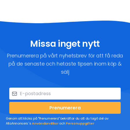
Missa inget nytt
Prenumerera på vårt nyhetsbrev för att få reda
på de senaste och hetaste tipsen inom köp &
sälj
Prenumerera
Genom att klicka på "Prenumerera" bekräftar du att du tagit del av
AllaAnnonsers´s
Användarvillkor
och
Personuppgifter