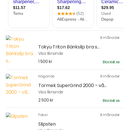
8 månader
Tokyu Triton Bänkslip bra s...
Visa liknande
1 500 kr
Blocket.se
Höganäs
8 månader
Tormek SuperGrind 2000 – vå...
Visa liknande
2 500 kr
Blocket.se
Falun
8 månader
Slipsten