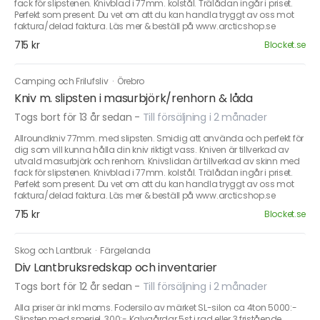
fack för slipstenen. Knivblad i 77mm. kolstål. Trälådan ingår i priset.
Perfekt som present. Du vet om att du kan handla tryggt av oss mot
faktura/delad faktura. Läs mer & beställ på www.arcticshop.se
715 kr
Blocket.se
Camping och Frilufsliv
·
Örebro
Kniv m. slipsten i masurbjörk/renhorn & låda
Togs bort för 13 år sedan
-
Till försäljning i 2 månader
Allroundkniv 77mm. med slipsten. Smidig att använda och perfekt för
dig som vill kunna hålla din kniv riktigt vass. Kniven är tillverkad av
utvald masurbjörk och renhorn. Knivslidan är tillverkad av skinn med
fack för slipstenen. Knivblad i 77mm. kolstål. Trälådan ingår i priset.
Perfekt som present. Du vet om att du kan handla tryggt av oss mot
faktura/delad faktura. Läs mer & beställ på www.arcticshop.se
715 kr
Blocket.se
Skog och Lantbruk
·
Färgelanda
Div Lantbruksredskap och inventarier
Togs bort för 12 år sedan
-
Till försäljning i 2 månader
Alla priser är inkl moms. Fodersilo av märket SL-silon ca 4ton 5000:-
Slipsten med smerjel. 300:- Kalvgårdar 5st i rad eller 3 fristående