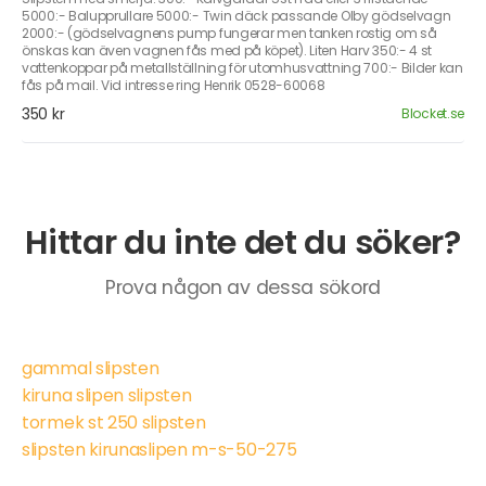
5000:- Balupprullare 5000:- Twin däck passande Olby gödselvagn
2000:- (gödselvagnens pump fungerar men tanken rostig om så
önskas kan även vagnen fås med på köpet). Liten Harv 350:- 4 st
vattenkoppar på metallställning för utomhusvattning 700:- Bilder kan
fås på mail. Vid intresse ring Henrik 0528-60068
350 kr
Blocket.se
Hittar du inte det du söker?
Prova någon av dessa sökord
gammal slipsten
kiruna slipen slipsten
tormek st 250 slipsten
slipsten kirunaslipen m-s-50-275