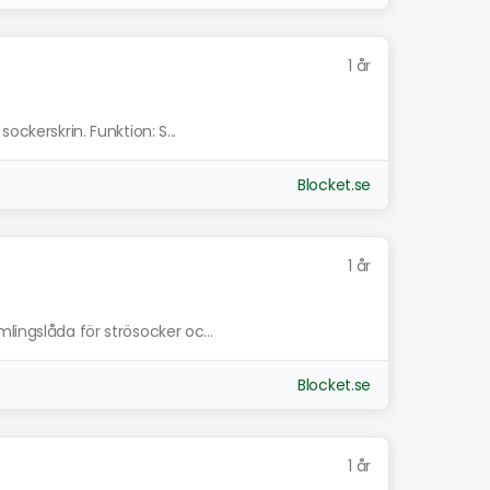
1 år
ockerskrin. Funktion: S...
Blocket.se
1 år
lingslåda för strösocker oc...
Blocket.se
1 år