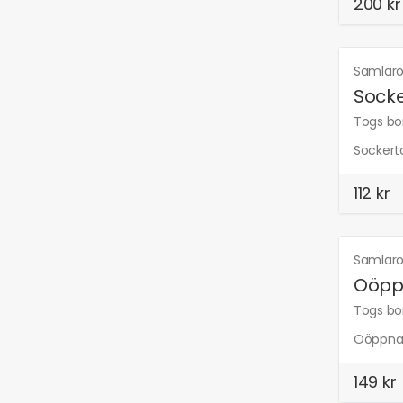
200 kr
Samlaro
Socke
Togs bor
Sockert
112 kr
Samlaro
Oöpp
Togs bor
Oöppnad
149 kr