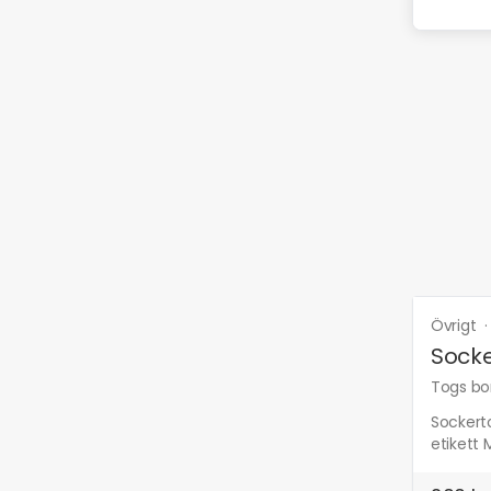
Övrigt
Socke
Togs bor
Sockert
etikett 