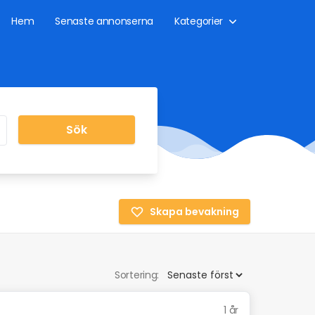
Hem
Senaste annonserna
Kategorier
Sök
Skapa bevakning
Sortering:
1 år