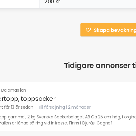
200 kr
Skapa bevaknin
Tidigare annonser ti
·
Dalarnas län
rtopp, toppsocker
t för 13 år sedan
-
Till försäljning i 2 månader
opp gammal, 2 kg Svenska Sockerbolaget AB Ca 25 cm hög, i orgin
Mailen är lånad så ring vid intresse. Finns i Djurås, Gagnef