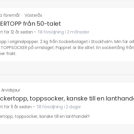
ka föremål
·
Västerås
RTOPP från 50-talet
t för 12 år sedan
-
Till försäljning i 2 månader
pp i originalpapper. 2 kg från Sockerbolaget i Stockholm. Min far a
r TOPPSOCKER på omslaget. Pappret är lite slitet. En sockertång f
er frakt.
·
Arvidsjaur
ockertopp, toppsocker, kanske till en lanthand
t för 11 år sedan
-
Till försäljning i 2 dagar
ertopp, toppsocker, kanske till en lanthandel?