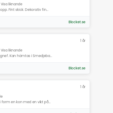
Visa liknande
. Fint skick. Dekorativ fin...
Blocket.se
1 år
Visa liknande
agnef. Kan hämtas i Smedjeba...
Blocket.se
1 år
de
 form en kon med en vikt på...