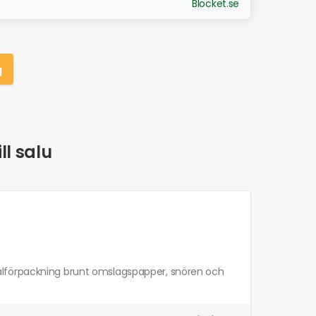
Blocket.se
g
ll salu
alförpackning brunt omslagspapper, snören och