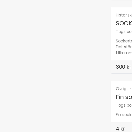
Historis
SOCKE
Togs bor
Sockerto
Det stå
tillkomm
300 kr
Övrigt
Fin s
Togs bor
Fin sock
4 kr