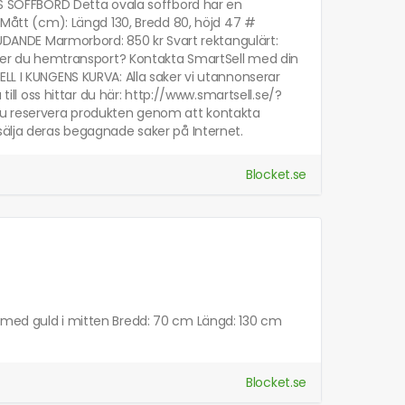
LAS SOFFBORD Detta ovala soffbord har en
# Mått (cm): Längd 130, Bredd 80, höjd 47 #
BJUDANDE Marmorbord: 850 kr Svart rektangulärt:
höver du hemtransport? Kontakta SmartSell med din
ELL I KUNGENS KURVA: Alla saker vi utannonserar
till oss hittar du här: http://www.smartsell.se/?
du reservera produkten genom att kontakta
sälja deras begagnade saker på Internet.
Blocket.se
t med guld i mitten Bredd: 70 cm Längd: 130 cm
Blocket.se