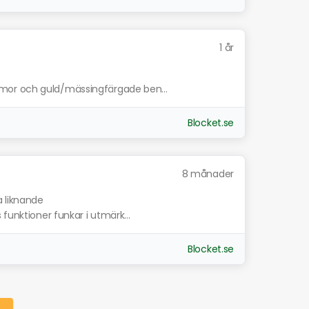
1 år
mor och guld/mässingfärgade ben...
Blocket.se
8 månader
a liknande
funktioner funkar i utmärk...
Blocket.se