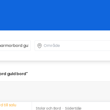
rd guld bord"
Stolar och Bord
·
Södertälje