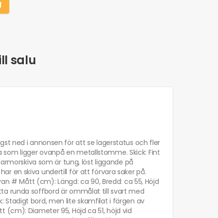
g
ll salu
längst ned i annonsen för att se lagerstatus och fler
 som ligger ovanpå en metallstomme. Skick: Fint
 marmorskiva som är tung, löst liggande på
 en skiva undertill för att förvara saker på.
ivan # Mått (cm): Längd: ca 90, Bredd: ca 55, Höjd
ta runda soffbord är ommålat till svart med
ck: Stadigt bord, men lite skamfilat i färgen av
 (cm): Diameter 95, Höjd ca 51, höjd vid