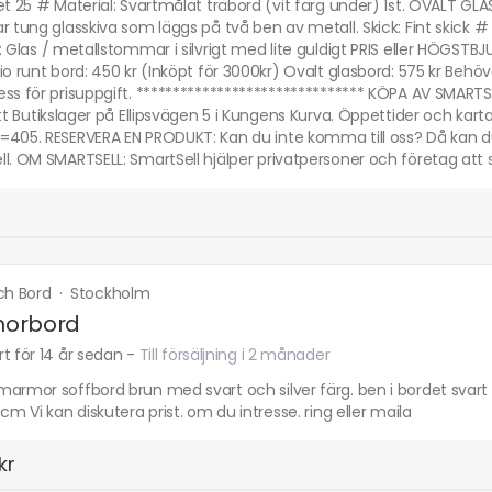
et 25 # Material: Svartmålat träbord (vit färg under) 1st. OVALT G
r tung glasskiva som läggs på två ben av metall. Skick: Fint skick 
: Glas / metallstommar i silvrigt med lite guldigt PRIS eller HÖGST
io runt bord: 450 kr (Inköpt för 3000kr) Ovalt glasbord: 575 kr Be
ss för prisuppgift. ******************************* KÖPA AV SMARTS
ett Butikslager på Ellipsvägen 5 i Kungens Kurva. Öppettider och karta 
=405. RESERVERA EN PRODUKT: Kan du inte komma till oss? Då kan 
l. OM SMARTSELL: SmartSell hjälper privatpersoner och företag att 
och Bord
·
Stockholm
orbord
t för 14 år sedan
-
Till försäljning i 2 månader
marmor soffbord brun med svart och silver färg. ben i bordet svar
 cm Vi kan diskutera prist. om du intresse. ring eller maila
kr