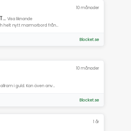
10 månader
..
Visa liknande
h helt nytt marmorbord från...
Blocket.se
10 månader
llram i guld. Kan även anv...
Blocket.se
1 år