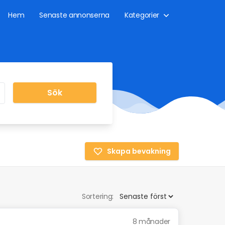
Hem
Senaste annonserna
Kategorier
Sök
Skapa bevakning
Sortering:
8 månader