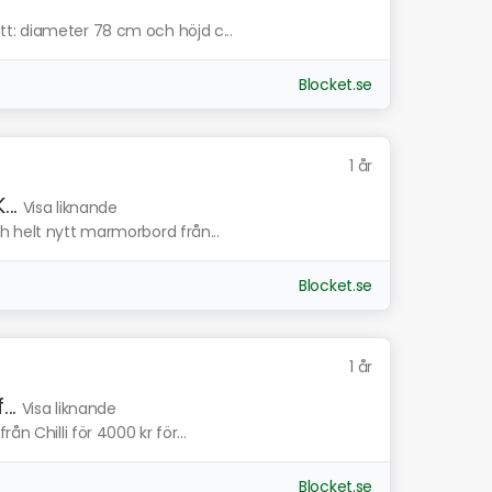
t: diameter 78 cm och höjd c...
Blocket.se
1 år
..
Visa liknande
h helt nytt marmorbord från...
Blocket.se
1 år
..
Visa liknande
n Chilli för 4000 kr för...
Blocket.se