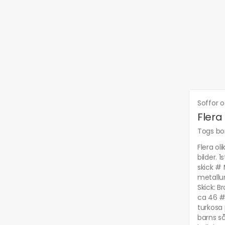
Soffor o
Flera
Togs bor
Flera ol
bilder.
skick # 
metallun
Skick: B
ca 46 #
turkosa 
barns så