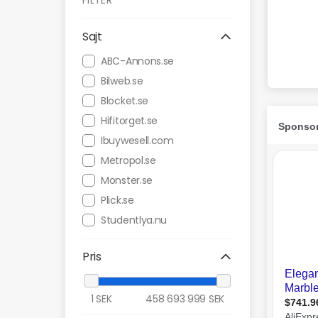
FILTER
Sajt
ABC-Annons.se
Bilweb.se
Blocket.se
Hifitorget.se
Ibuywesell.com
Metropol.se
Monster.se
Plick.se
Studentlya.nu
Pris
1
SEK
458 693 999
SEK