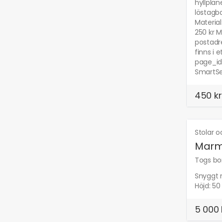
hyllplan
löstagba
Material
250 kr M
postadre
finns i 
page_id
SmartSel
450 kr
Stolar 
Marm
Togs bor
Snyggt 
Höjd: 50
5 000 