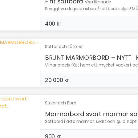
Fint soffbord
Visa liknande
Snyggt vardagsrumsbord/soffbord säljes! Måt
400 kr
Soffor och fåtöljer
BRUNT MARMORBORD – NYTT I K.
Vi har precis fått hem ett mycket vackert oc
20 000 kr
Stolar och Bord
Marmorbord svart marmor sof.
Soffbord i äkta marmor, svart och guld. Köpt frå
900 kr