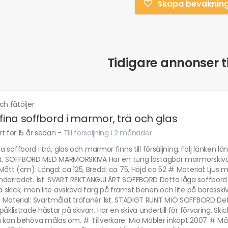
Skapa bevaknin
Tidigare annonser ti
ch fåtöljer
 fina soffbord i marmor, trä och glas
t för 15 år sedan
-
Till försäljning i 2 månader
ika soffbord i trä, glas och marmor finns till försäljning. Följ länken 
 1st. SOFFBORD MED MARMORSKIVA Har en tung löstagbar marmorskiva
Mått (cm): Längd: ca 125, Bredd: ca 75, Höjd ca 52 # Material: Ljus
derredet. 1st. SVART REKTANGULÄRT SOFFBORD Detta låga soffbord har
ra skick, men lite avskavd färg på främst benen och lite på bordssk
 Material: Svartmålat träfanér 1st. STADIGT RUNT MIO SOFFBORD Det
påklistrade hästar på skivan. Har en skiva undertill för förvaring. Ski
 kan behöva målas om. # Tillverkare: Mio Möbler inköpt 2007 # Mått