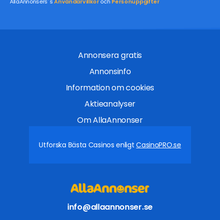
AllaAnnonsers´s
Användarvillkor
och
Personuppgifter
Annonsera gratis
Annonsinfo
Information om cookies
Aktieanalyser
Om AllaAnnonser
Utforska Bästa Casinos enligt
CasinoPRO.se
info@allaannonser.se