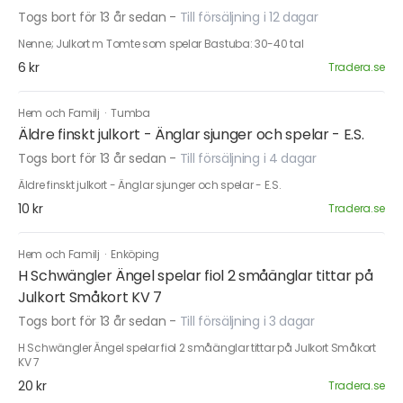
Togs bort för 13 år sedan
-
Till försäljning i 12 dagar
Nenne; Julkort m Tomte som spelar Bastuba: 30-40 tal
6 kr
Tradera.se
Hem och Familj
·
Tumba
Äldre finskt julkort - Änglar sjunger och spelar - E.S.
Togs bort för 13 år sedan
-
Till försäljning i 4 dagar
Äldre finskt julkort - Änglar sjunger och spelar - E.S.
10 kr
Tradera.se
Hem och Familj
·
Enköping
H Schwängler Ängel spelar fiol 2 småänglar tittar på
Julkort Småkort KV 7
Togs bort för 13 år sedan
-
Till försäljning i 3 dagar
H Schwängler Ängel spelar fiol 2 småänglar tittar på Julkort Småkort
KV 7
20 kr
Tradera.se