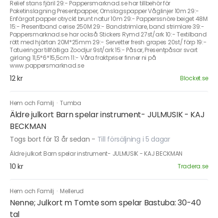
Relief stans fjäril 29:- Pappersmarknad.se har tillbehör för
Paketinslagning Presentpapper, Omslagspapper Våglinjer 10m 29:-
Enfärgat papper otryckt brunt natur 10m 29:- Papperssnöre beiget 48M
15:- Presentband cerise 250M 29:- Bandstrimlare, band strimlare 39:-
Pappersmarknad.se har också Stickers Rymd 27st/ark 10:- Textilband
rött med hjärtan 20M*25mm 29:- Servetter fresh grapes 20st/ förp 19:-
Tatueringar tillfälliga Zoodjur 9st/ark 15:- Påsar, Presentpåsar svart
girlang 11,5*6*15,5cm 11:- Våra fraktpriser finner ni på
www.pappersmarknad.se
12 kr
Blocket.se
Hem och Familj
·
Tumba
Äldre julkort Barn spelar instrument- JULMUSIK - KAJ
BECKMAN
Togs bort för 13 år sedan
-
Till försäljning i 5 dagar
Äldre julkort Barn spelar instrument- JULMUSIK - KAJ BECKMAN
10 kr
Tradera.se
Hem och Familj
·
Mellerud
Nenne; Julkort m Tomte som spelar Bastuba: 30-40
tal