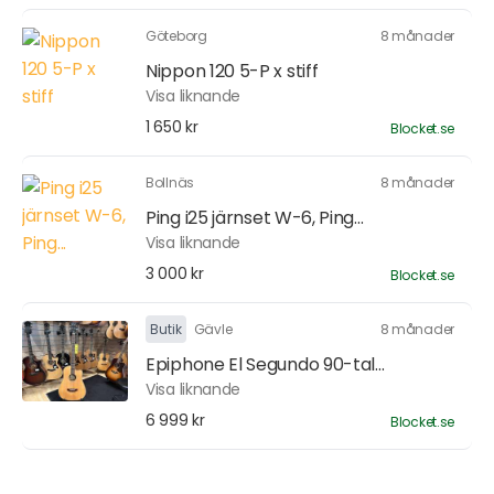
Göteborg
8 månader
Nippon 120 5-P x stiff
Visa liknande
1 650 kr
Blocket.se
Bollnäs
8 månader
Ping i25 järnset W-6, Ping...
Visa liknande
3 000 kr
Blocket.se
Butik
Gävle
8 månader
Epiphone El Segundo 90-tal...
Visa liknande
6 999 kr
Blocket.se