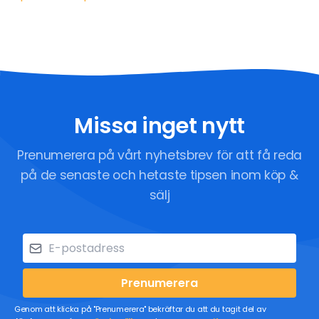
Missa inget nytt
Prenumerera på vårt nyhetsbrev för att få reda
på de senaste och hetaste tipsen inom köp &
sälj
Prenumerera
Genom att klicka på "Prenumerera" bekräftar du att du tagit del av