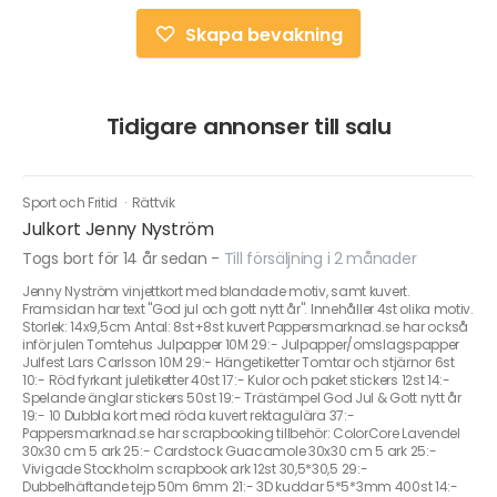
Skapa bevakning
Tidigare annonser till salu
Sport och Fritid
·
Rättvik
Julkort Jenny Nyström
Togs bort för 14 år sedan
-
Till försäljning i 2 månader
Jenny Nyström vinjettkort med blandade motiv, samt kuvert.
Framsidan har text "God jul och gott nytt år". Innehåller 4st olika motiv.
Storlek: 14x9,5cm Antal: 8st+8st kuvert Pappersmarknad.se har också
inför julen Tomtehus Julpapper 10M 29:- Julpapper/omslagspapper
Julfest Lars Carlsson 10M 29:- Hängetiketter Tomtar och stjärnor 6st
10:- Röd fyrkant juletiketter 40st 17:- Kulor och paket stickers 12st 14:-
Spelande änglar stickers 50st 19:- Trästämpel God Jul & Gott nytt år
19:- 10 Dubbla kort med röda kuvert rektagulära 37:-
Pappersmarknad.se har scrapbooking tillbehör: ColorCore Lavendel
30x30 cm 5 ark 25:- Cardstock Guacamole 30x30 cm 5 ark 25:-
Vivigade Stockholm scrapbook ark 12st 30,5*30,5 29:-
Dubbelhäftande tejp 50m 6mm 21:- 3D kuddar 5*5*3mm 400st 14:-