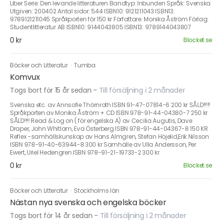
Liber Serie: Den levande litteraturen Bandtyp: Inbunden Språk: Svenska
Utgiven: 200402 Antal sidor: 544 ISBN10: 9121211043 ISBN13:
9789121211045 Språkporten för 150 kr Författare: Monika Åström Förlag:
Studentlitteratur AB ISBN10: 9144043805 ISBN13: 9789144043807
0 kr
Blocket.se
Böcker och Litteratur
·
Tumba
Komvux
Togs bort för 15 år sedan
-
Till försäljning i 2 månader
Svenska etc. av Annsofie Thörnroth ISBN 91-47-07814-6 200 kr SÅLD!!!!!
Språkporten av Monika Åström + CD ISBN 978-91-44-04380-7 250 kr
SÅLD!!!! Read & Log on ( för engelska A) av Cecilia Augutis, Dave
Draper, John Whitlam, Eva Österberg ISBN 978-91-44-04367-8 150 KR
Reflex -samhällskunskap av Hans Almgren, Stefan Höjelid,Erik Nilsson
ISBN 978-91-40-63944-8 300 kr Samhälle av Ulla Andersson, Per
Ewert, Uriel Hedengren ISBN 978-91-21-19733-2 300 kr.
0 kr
Blocket.se
Böcker och Litteratur
·
Stockholms län
Nästan nya svenska och engelska böcker
Togs bort för 14 år sedan
-
Till försäljning i 2 månader