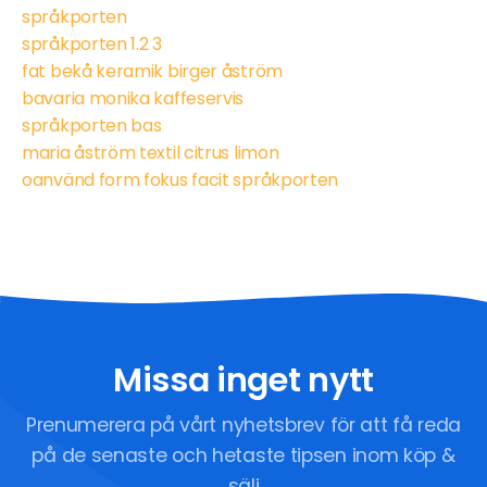
språkporten
språkporten 1.2 3
fat bekå keramik birger åström
bavaria monika kaffeservis
språkporten bas
maria åström textil citrus limon
oanvänd form fokus facit språkporten
Missa inget nytt
Prenumerera på vårt nyhetsbrev för att få reda
på de senaste och hetaste tipsen inom köp &
sälj