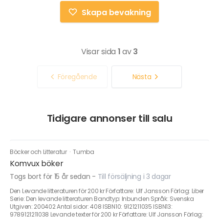
Skapa bevakning
Visar sida
1
av
3
Föregående
Nästa
Tidigare annonser till salu
Böcker och Litteratur
·
Tumba
Komvux böker
Togs bort för 15 år sedan
-
Till försäljning i 3 dagar
Den Levande litteraturen för 200 kr Författare: Ulf Jansson Förlag: Liber
Serie: Den levande litteraturen Bandtyp: Inbunden Språk: Svenska
Utgiven: 200402 Antal sidor: 408 ISBN10: 9121211035 ISBN13:
9789121211038 Levande texter för 200 kr Författare: Ulf Jansson Förlag: