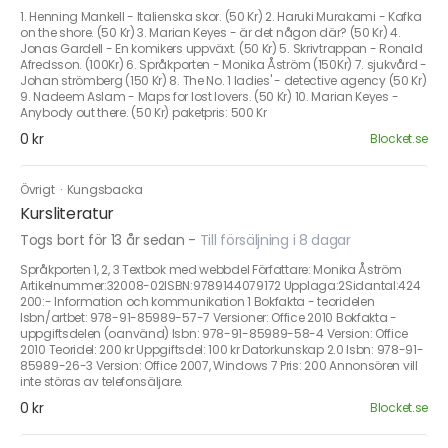
1. Henning Mankell - Italienska skor. (50 Kr) 2. Haruki Murakami - Kafka
on the shore. (50 Kr) 3. Marian Keyes - är det någon där? (50 Kr) 4.
Jonas Gardell - En komikers uppväxt. (50 Kr) 5. Skrivtrappan - Ronald
Afredsson. (100Kr) 6. Språkporten - Monika Åström (150Kr) 7. sjukvård -
Johan strömberg (150 Kr) 8. The No. 1 ladies' - detective agency (50 Kr)
9. Nadeem Aslam - Maps for lost lovers. (50 Kr) 10. Marian Keyes -
Anybody out there. (50 Kr) paketpris: 500 Kr
0 kr
Blocket.se
Övrigt
·
Kungsbacka
Kursliteratur
Togs bort för 13 år sedan
-
Till försäljning i 8 dagar
Språkporten 1, 2, 3 Textbok med webbdel Författare: Monika Åström
Artikelnummer:32008-02ISBN:9789144079172 Upplaga:2Sidantal:424
200:- Information och kommunikation 1 Bokfakta - teoridelen
Isbn/artbet: 978-91-85989-57-7 Versioner: Office 2010 Bokfakta -
uppgiftsdelen (oanvänd) Isbn: 978-91-85989-58-4 Version: Office
2010 Teoridel: 200 kr Uppgiftsdel: 100 kr Datorkunskap 2.0 Isbn: 978-91-
85989-26-3 Version: Office 2007, Windows 7 Pris: 200 Annonsören vill
inte störas av telefonsäljare.
0 kr
Blocket.se