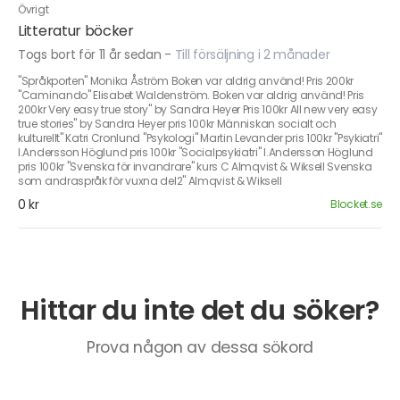
Övrigt
Litteratur böcker
Togs bort för 11 år sedan
-
Till försäljning i 2 månader
"Språkporten" Monika Åström Boken var aldrig använd! Pris 200kr
"Caminando" Elisabet Waldenström. Boken var aldrig använd! Pris
200kr Very easy true story" by Sandra Heyer Pris 100kr All new very easy
true stories" by Sandra Heyer pris 100kr Människan socialt och
kulturellt" Katri Cronlund "Psykologi" Martin Levander pris 100kr "Psykiatri"
I.Andersson Höglund pris 100kr "Socialpsykiatri" I.Andersson Höglund
pris 100kr "Svenska för invandrare" kurs C Almqvist & Wiksell Svenska
som andraspråk för vuxna del2" Almqvist & Wiksell
0 kr
Blocket.se
Hittar du inte det du söker?
Prova någon av dessa sökord