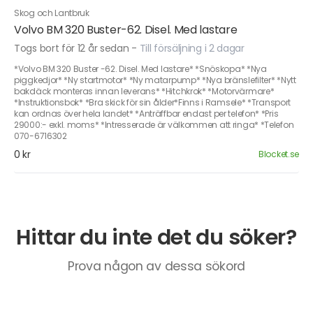
Skog och Lantbruk
Volvo BM 320 Buster-62. Disel. Med lastare
Togs bort för 12 år sedan
-
Till försäljning i 2 dagar
*Volvo BM 320 Buster -62. Disel. Med lastare* *Snöskopa* *Nya
piggkedjor* *Ny startmotor* *Ny matarpump* *Nya bränslefilter* *Nytt
bakdäck monteras innan leverans* *Hitchkrok* *Motorvärmare*
*Instruktionsbok* *Bra skick för sin ålder*Finns i Ramsele* *Transport
kan ordnas över hela landet* *Anträffbar endast per telefon* *Pris
29000:- exkl. moms* *Intresserade är välkommen att ringa* *Telefon
070-6716302
0 kr
Blocket.se
Hittar du inte det du söker?
Prova någon av dessa sökord