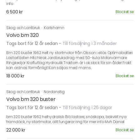
info
6 500 kr
Blocket.se
Skog och Lantbruk
·
Karlshamn
Volvo bm 320
Togs bort för 12 år sedan
-
Till försäljning i 3 månader
Bm 320 buster 1962 Helt ny startmotor från Olsson i ellös Optimabatteri
Lastarfästen Hitchkrok Jordbruksdrag med 50-kula Motorvärmare
Ringkedjor Kraftuttag Hydraulik Traktorn är i ok skick för sin ålder Frakt
kan ordnas förmånligt Kan säljas med moms.
18 000 kr
Blocket.se
Skog och Lantbruk
·
Nordanstig
Volvo bm 320 buster
Togs bort för 12 år sedan
-
Till försäljning i 26 dagar
bm 320 buster 1962 helhydralisk ålö lastare, snöskopa, bakvikt nya
framdäck, ny startmotor, allt fungerar ring för mer info Mvh Daniel
22 000 kr
Blocket.se