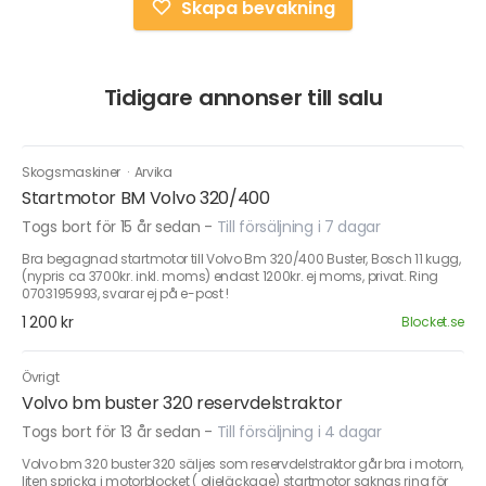
Skapa bevakning
Tidigare annonser till salu
Skogsmaskiner
·
Arvika
Startmotor BM Volvo 320/400
Togs bort för 15 år sedan
-
Till försäljning i 7 dagar
Bra begagnad startmotor till Volvo Bm 320/400 Buster, Bosch 11 kugg,
(nypris ca 3700kr. inkl. moms) endast 1200kr. ej moms, privat. Ring
0703195993, svarar ej på e-post !
1 200 kr
Blocket.se
Övrigt
Volvo bm buster 320 reservdelstraktor
Togs bort för 13 år sedan
-
Till försäljning i 4 dagar
Volvo bm 320 buster 320 säljes som reservdelstraktor går bra i motorn,
liten spricka i motorblocket ( oljeläckage) startmotor saknas ring för