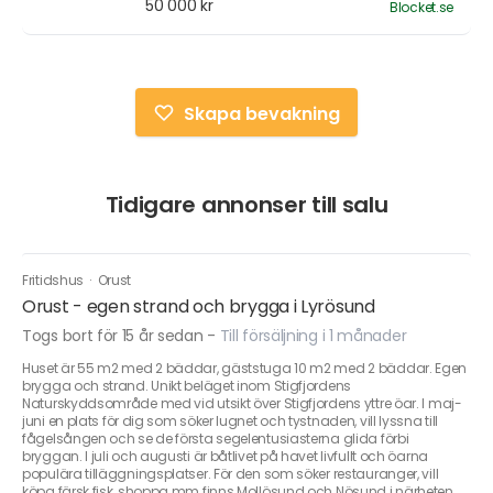
50 000 kr
Blocket.se
Skapa bevakning
Tidigare annonser till salu
Fritidshus
·
Orust
Orust - egen strand och brygga i Lyrösund
Togs bort för 15 år sedan
-
Till försäljning i 1 månader
Huset är 55 m2 med 2 bäddar, gäststuga 10 m2 med 2 bäddar. Egen
brygga och strand. Unikt beläget inom Stigfjordens
Naturskyddsområde med vid utsikt över Stigfjordens yttre öar. I maj-
juni en plats för dig som söker lugnet och tystnaden, vill lyssna till
fågelsången och se de första segelentusiasterna glida förbi
bryggan. I juli och augusti är båtlivet på havet livfullt och öarna
populära tilläggningsplatser. För den som söker restauranger, vill
köpa färsk fisk, shoppa mm finns Mollösund och Nösund i närheten.