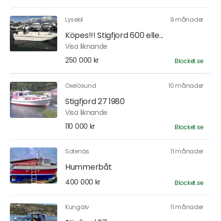
Lysekil
9 månader
Köpes!!! Stigfjord 600 elle...
Visa liknande
250 000 kr
Blocket.se
Oxelösund
10 månader
Stigfjord 27 1980
Visa liknande
110 000 kr
Blocket.se
Sotenäs
11 månader
Hummerbåt
400 000 kr
Blocket.se
Kungälv
11 månader