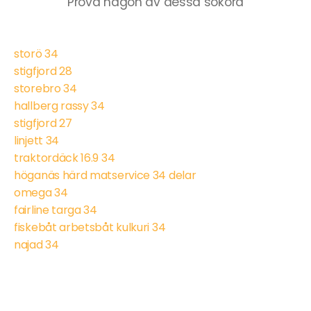
Prova någon av dessa sökord
storö 34
stigfjord 28
storebro 34
hallberg rassy 34
stigfjord 27
linjett 34
traktordäck 16.9 34
höganäs härd matservice 34 delar
omega 34
fairline targa 34
fiskebåt arbetsbåt kulkuri 34
najad 34