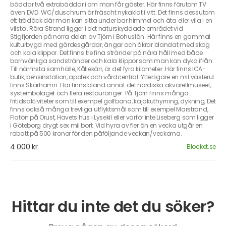
bäddar två extrabäddar i om man får gäster. Här finns förutom TV
även DVD. WC/duschrum är fräscht nykaklat i vitt. Det finns dessutom
ett trädäck där man kan sitta under bar himmel och äta eller vila i en
vilstol. Röra Strand ligger i det naturskyddade området vid
Stigfjorden på norra delen av Tjörn i Bohuslän. Här finns en gammal
kulturbygd med gärdesgårdar, ängar och åkrar blandat med skog
och kala klippor. Det finns tre fina stränder på nära håll med både
barnvänliga sandstränder och kala klippor som man kan dyka ifrån.
Till närmsta samhälle, Kållekärr, är det fyra kilometer. Här finns ICA-
butik, bensinstation, apotek och vårdcentral. Ytterligare en mil västerut
finns Skärhamn. Här finns bland annat det nordiska akvarellmuseet,
systembolaget och flera restauranger. På Tjörn finns många
fritidsaktiviteter som till exempel golfbana, kajakuthyrning, dykning, Det
finns också många trevliga utflyktsmål som till exempel Marstrand,
Flatön på Orust, Havets hus i Lysekil eller varför inte Liseberg som ligger
i Göteborg drygt sex mil bort. Vid hyra av fler än en vecka utgår en
rabatt på 500 kronor för den påföljande veckan/veckorna.
4 000 kr
Blocket.se
Hittar du inte det du söker?