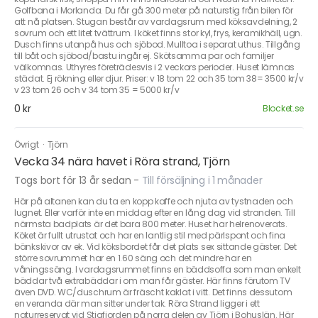
Golfbana i Morlanda. Du får gå 300 meter på naturstig från bilen för
att nå platsen. Stugan består av vardagsrum med köksavdelning, 2
sovrum och ett litet tvättrum. I köket finns stor kyl, frys, keramikhäll, ugn.
Dusch finns utanpå hus och sjöbod. Mulltoa i separat uthus. Tillgång
till båt och sjöbod/bastu ingår ej. Skötsamma par och familjer
välkomnas. Uthyres företrädesvis i 2 veckors perioder. Huset lämnas
städat. Ej rökning eller djur. Priser: v 18 tom 22 och 35 tom 38= 3500 kr/v
v 23 tom 26 och v 34 tom 35 = 5000 kr/v
0 kr
Blocket.se
Övrigt
·
Tjörn
Vecka 34 nära havet i Röra strand, Tjörn
Togs bort för 13 år sedan
-
Till försäljning i 1 månader
Här på altanen kan du ta en kopp kaffe och njuta av tystnaden och
lugnet. Eller varför inte en middag efter en lång dag vid stranden. Till
närmsta badplats är det bara 800 meter. Huset har helrenoverats.
Köket är fullt utrustat och har en lantlig stil med pärlspont och fina
bänkskivor av ek. Vid köksbordet får det plats sex sittande gäster. Det
större sovrummet har en 1.60 säng och det mindre har en
våningssäng. I vardagsrummet finns en bäddsoffa som man enkelt
bäddar två extrabäddar i om man får gäster. Här finns förutom TV
även DVD. WC/duschrum är fräscht kaklat i vitt. Det finns dessutom
en veranda där man sitter under tak. Röra Strand ligger i ett
naturreservat vid Stigfjorden på norra delen av Tjörn i Bohuslän. Här