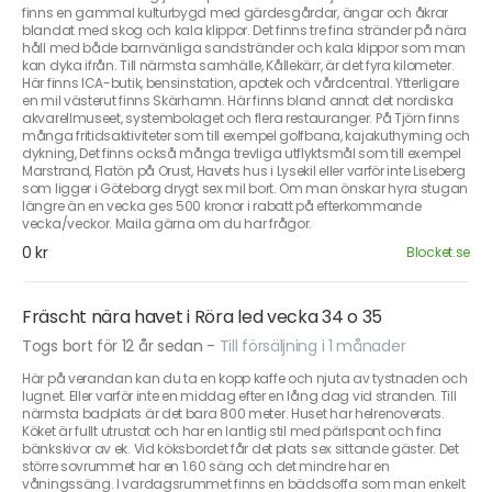
finns en gammal kulturbygd med gärdesgårdar, ängar och åkrar
blandat med skog och kala klippor. Det finns tre fina stränder på nära
håll med både barnvänliga sandstränder och kala klippor som man
kan dyka ifrån. Till närmsta samhälle, Kållekärr, är det fyra kilometer.
Här finns ICA-butik, bensinstation, apotek och vårdcentral. Ytterligare
en mil västerut finns Skärhamn. Här finns bland annat det nordiska
akvarellmuseet, systembolaget och flera restauranger. På Tjörn finns
många fritidsaktiviteter som till exempel golfbana, kajakuthyrning och
dykning, Det finns också många trevliga utflyktsmål som till exempel
Marstrand, Flatön på Orust, Havets hus i Lysekil eller varför inte Liseberg
som ligger i Göteborg drygt sex mil bort. Om man önskar hyra stugan
längre än en vecka ges 500 kronor i rabatt på efterkommande
vecka/veckor. Maila gärna om du har frågor.
0 kr
Blocket.se
Fräscht nära havet i Röra led vecka 34 o 35
Togs bort för 12 år sedan
-
Till försäljning i 1 månader
Här på verandan kan du ta en kopp kaffe och njuta av tystnaden och
lugnet. Eller varför inte en middag efter en lång dag vid stranden. Till
närmsta badplats är det bara 800 meter. Huset har helrenoverats.
Köket är fullt utrustat och har en lantlig stil med pärlspont och fina
bänkskivor av ek. Vid köksbordet får det plats sex sittande gäster. Det
större sovrummet har en 1.60 säng och det mindre har en
våningssäng. I vardagsrummet finns en bäddsoffa som man enkelt