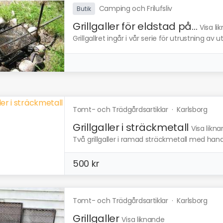
Camping och Frilufsliv
Butik
Grillgaller för eldstad på...
Visa li
Grillgallret ingår i vår serie för utrustning av ut
Tomt- och Trädgårdsartiklar
·
Karlsborg
Grillgaller i sträckmetall
Visa likn
Två grillgaller i ramad sträckmetall med handt
500 kr
Tomt- och Trädgårdsartiklar
·
Karlsborg
Grillgaller
Visa liknande