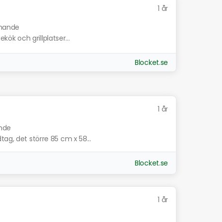
1 år
knande
ekök och grillplatser...
Blocket.se
1 år
ande
ag, det större 85 cm x 58...
Blocket.se
1 år