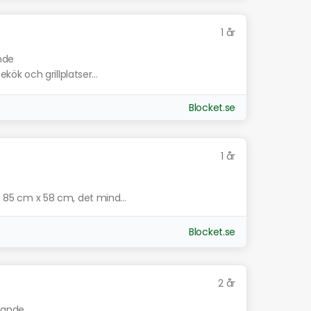
1 år
ande
ekök och grillplatser...
Blocket.se
1 år
re 85 cm x 58 cm, det mind...
Blocket.se
2 år
knande