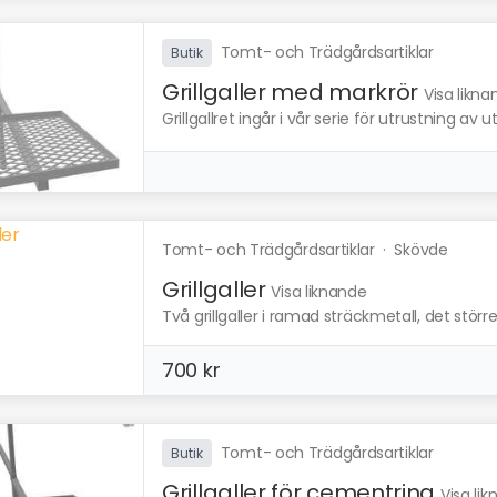
Tomt- och Trädgårdsartiklar
Butik
Grillgaller med markrör
Visa likn
Grillgallret ingår i vår serie för utrustning av ut
Tomt- och Trädgårdsartiklar
·
Skövde
Grillgaller
Visa liknande
Två grillgaller i ramad sträckmetall, det stör
700 kr
Tomt- och Trädgårdsartiklar
Butik
Grillgaller för cementring
Visa li