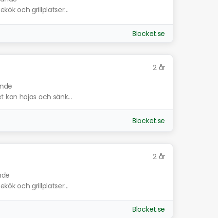
ekök och grillplatser...
Blocket.se
2 år
ande
ret kan höjas och sänk...
Blocket.se
2 år
ande
ekök och grillplatser...
Blocket.se