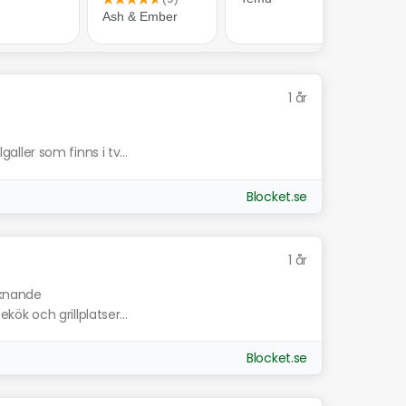
1 år
galler som finns i tv...
Blocket.se
1 år
iknande
ekök och grillplatser...
Blocket.se