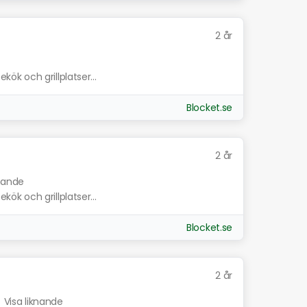
2 år
ekök och grillplatser...
Blocket.se
2 år
knande
ekök och grillplatser...
Blocket.se
2 år
.
Visa liknande