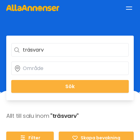
Sök
Allt till salu inom
"träsvarv"
Filter
Skapa bevakning