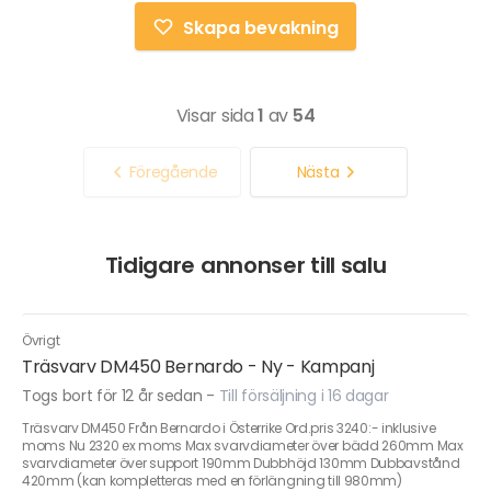
Skapa bevakning
Visar sida
1
av
54
Föregående
Nästa
Tidigare annonser till salu
Övrigt
Träsvarv DM450 Bernardo - Ny - Kampanj
Togs bort för 12 år sedan
-
Till försäljning i 16 dagar
Träsvarv DM450 Från Bernardo i Österrike Ord.pris 3240:- inklusive
moms Nu 2320 ex moms Max svarvdiameter över bädd 260mm Max
svarvdiameter över support 190mm Dubbhöjd 130mm Dubbavstånd
420mm (kan kompletteras med en förlängning till 980mm)