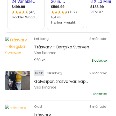
Linköping
8 månader
Träsvarv – Bergska Svarven
Visa liknande
950 kr
Blocket.se
Butik
Falkenberg
9 månader
Golvslipar, träsvarvar, kap...
Visa liknande
Blocket.se
Orust
8 månader
träsvarv