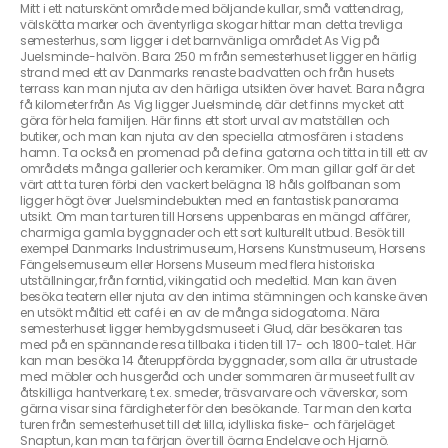
Mitt i ett naturskönt område med böljande kullar, små vattendrag,
välskötta marker och äventyrliga skogar hittar man detta trevliga
semesterhus, som ligger i det barnvänliga området As Vig på
Juelsminde-halvön. Bara 250 m från semesterhuset ligger en härlig
strand med ett av Danmarks renaste badvatten och från husets
terrass kan man njuta av den härliga utsikten över havet. Bara några
få kilometer från As Vig ligger Juelsminde, där det finns mycket att
göra för hela familjen. Här finns ett stort urval av matställen och
butiker, och man kan njuta av den speciella atmosfären i stadens
hamn. Ta också en promenad på de fina gatorna och titta in till ett av
områdets många gallerier och keramiker. Om man gillar golf är det
värt att ta turen förbi den vackert belägna 18 håls golfbanan som
ligger högt över Juelsmindebukten med en fantastisk panorama
utsikt. Om man tar turen till Horsens uppenbaras en mängd affärer,
charmiga gamla byggnader och ett sort kulturellt utbud. Besök till
exempel Danmarks Industrimuseum, Horsens Kunstmuseum, Horsens
Fängelsemuseum eller Horsens Museum med flera historiska
utställningar, från forntid, vikingatid och medeltid. Man kan även
besöka teatern eller njuta av den intima stämningen och kanske även
en utsökt måltid ett café i en av de många sidogatorna. Nära
semesterhuset ligger hembygdsmuseet i Glud, där besökaren tas
med på en spännande resa tillbaka i tiden till 17- och 1800-talet. Här
kan man besöka 14 återuppförda byggnader, som alla är utrustade
med möbler och husgeråd och under sommaren är museet fullt av
åtskilliga hantverkare, t.ex. smeder, träsvarvare och väverskor, som
gärna visar sina färdigheter för den besökande. Tar man den korta
turen från semesterhuset till det lilla, idylliska fiske- och färjeläget
Snaptun, kan man ta färjan över till öarna Endelave och Hjarnö.