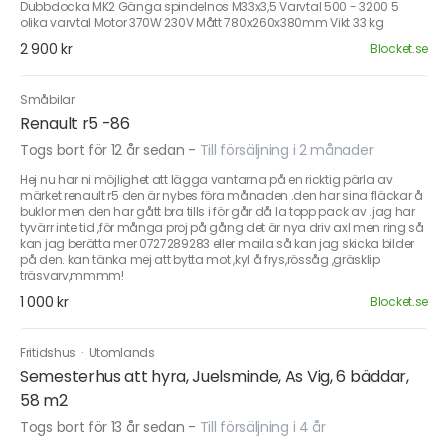
Dubbdocka MK2 Gänga spindelnos M33x3,5 Varvtal 500 - 3200 5
olika varvtal Motor 370W 230V Mått 780x260x380mm Vikt 33 kg
2 900 kr
Blocket.se
Småbilar
Renault r5 -86
Togs bort för 12 år sedan
-
Till försäljning i 2 månader
Hej nu har ni möjlighet att lägga vantarna på en ricktig pärla av
märket renault r5 den är nybes föra månaden .den har sina fläckar å
buklor men den har gått bra tills i för går då la topp pack av .jag har
tyvärr inte tid ,för många proj på gång det är nya driv axl men ring så
kan jag berätta mer 0727289283 eller maila så kan jag skicka bilder
på den. kan tänka mej att bytta mot ,kyl å frys,rössåg ,gräsklip
träsvarv,mmmm!
1 000 kr
Blocket.se
Fritidshus
·
Utomlands
Semesterhus att hyra, Juelsminde, As Vig, 6 bäddar,
58 m2
Togs bort för 13 år sedan
-
Till försäljning i 4 år