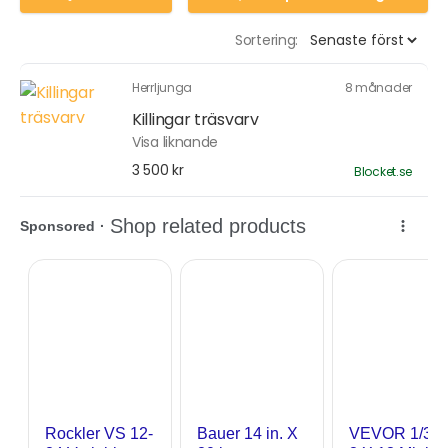
Sortering:
Herrljunga
8 månader
Killingar träsvarv
Visa liknande
3 500 kr
Blocket.se