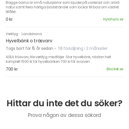
Bägge öarna är små naturpärlor som bjuder på varierad och orörd
natur samt flera härliga badstränder som lockar till bad om vädret
tillåter.
0 kr
Hyrahyra.se
Verktyg
·
Landskrona
Hyvelbänk o träsvarv
Togs bort för 15 år sedan
-
Till försäljning i 2 månader
ASEA träsvarv, lite verktyg medföljer. Stor hyvelbänk, nästan helt
komplett 1500 kr för hyvelbänken 700 kr för svarven
700 kr
Blocket.se
Hittar du inte det du söker?
Prova någon av dessa sökord