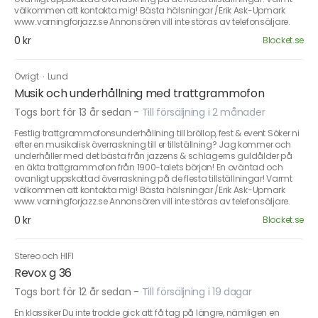
välkommen att kontakta mig! Bästa hälsningar /Erik Ask-Upmark
www.varningforjazz.se Annonsören vill inte störas av telefonsäljare.
0 kr
Blocket.se
Övrigt
·
Lund
Musik och underhållning med trattgrammofon
Togs bort för 13 år sedan
-
Till försäljning i 2 månader
Festlig trattgrammofonsunderhållning till bröllop, fest & event Söker ni
efter en musikalisk överraskning till er tillställning? Jag kommer och
underhåller med det bästa från jazzens & schlagerns guldålder på
en äkta trattgrammofon från 1900-talets början! En oväntad och
ovanligt uppskattad överraskning på de flesta tillställningar! Varmt
välkommen att kontakta mig! Bästa hälsningar /Erik Ask-Upmark
www.varningforjazz.se Annonsören vill inte störas av telefonsäljare.
0 kr
Blocket.se
Stereo och HIFI
Revox g 36
Togs bort för 12 år sedan
-
Till försäljning i 19 dagar
En klassiker Du inte trodde gick att få tag på längre, nämligen en