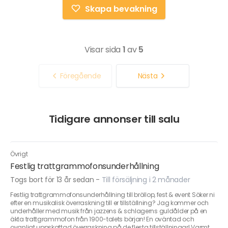
Skapa bevakning
Visar sida
1
av
5
Föregående
Nästa
Tidigare annonser till salu
Övrigt
Festlig trattgrammofonsunderhållning
Togs bort för 13 år sedan
-
Till försäljning i 2 månader
Festlig trattgrammofonsunderhållning till bröllop, fest & event Söker ni
efter en musikalisk överraskning till er tillställning? Jag kommer och
underhåller med musik från jazzens & schlagerns guldålder på en
äkta trattgrammofon från 1900-talets början! En oväntad och
ovanligt uppskattad överraskning på de flesta tillställningar! Varmt