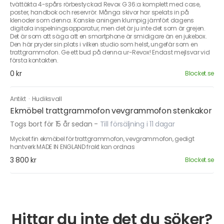
tvättäkta 4-spårs rörbestyckad Revox G 36:a komplett med case,
poster, handbok och reservrör. Många skivor har spelats in på
klenoder som denna. Kanske aningen klumpig jämfört dagens
digitala inspelningsapparatur, men det är ju inte det som är grejen.
Det är som att säga att en smartphone är smidigare än en jukebox.
Den här pryder sin plats i vilken studio som helst, ungefär som en
trattgrammofon. Ge ett bud på denna ur-Revox! Endast mejlsvar vid
första kontakten.
0 kr
Blocket.se
Antikt
·
Hudiksvall
Ekmöbel trattgrammofon vevgrammofon stenkakor
Togs bort för 15 år sedan
-
Till försäljning i 11 dagar
Mycket fin ekmöbel för trattgrammofon, vevgrammofon, gedigt
hantverk MADE IN ENGLAND frakt kan ordnas
3 800 kr
Blocket.se
Hittar du inte det du söker?