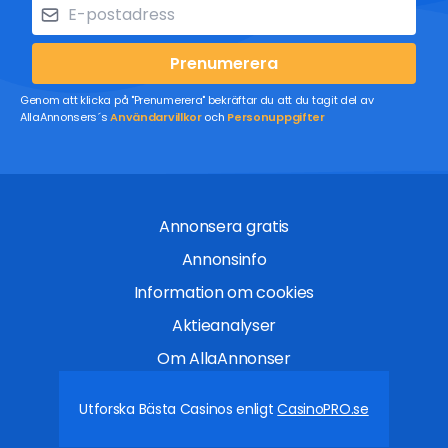
Prenumerera
Genom att klicka på "Prenumerera" bekräftar du att du tagit del av
AllaAnnonsers´s
Användarvillkor
och
Personuppgifter
Annonsera gratis
Annonsinfo
Information om cookies
Aktieanalyser
Om AllaAnnonser
Utforska Bästa Casinos enligt
CasinoPRO.se