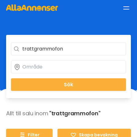
Sök
Allt till salu inom
"trattgrammofon"
Filter
Skapa bevakning