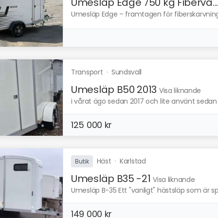
Umesläp Edge 750 kg Fiberva..
Umesläp Edge – framtagen för fiberskarvning.
Transport
·
Sundsvall
Umesläp B50 2013
Visa liknande
i vårat ägo sedan 2017 och lite använt sedan
125 000 kr
Häst
·
Karlstad
Butik
Umesläp B35 -21
Visa liknande
Umesläp B-35 Ett "vanligt" hästsläp som är sp
149 000 kr