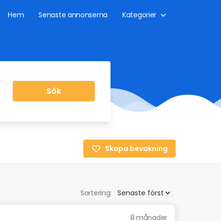
Hem
Senaste annonserna
Kategorier
Sök
Skapa bevakning
Sortering:
8 månader