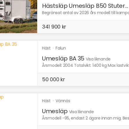
Hästsläp Umesläp B50 Stuter...
Begränsat antal av 2026 års modell till kampanj
341 900 kr
Häst
·
Falun
Umesläp BA 35
Visa liknande
Årsmodell: 2004 Totalvikt: 1400 kg Max lastvikt: 
50 000 kr
Häst
·
Vännäs
Umesläp
Visa liknande
Årsmodell -95, endast 2 ägare innan mig. Be