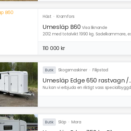
Häst
·
Kramfors
Umesläp B60
Visa liknande
2012 med totalvikt 1990 kg. Sadelkammare, extr
110 000 kr
Skogsmaskiner
·
Filipstad
Butik
Umesläp Edge 650 rastvagn /..
Nu kan vi erbjuda en riktigt vass specialbyggd
Släp
·
Mora
Butik