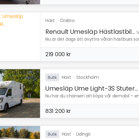
Häst
·
Örebro
Renault Umesläp Hästlastbil...
V
Nu är det dags att avyttra våran hästbuss so
219 000 kr
Häst
·
Stockholm
Butik
Umesläp Ume Light-3S Stuter...
Nu har du chansen att köpa vår demobil – en U
831 200 kr
Häst
·
Lidingö
Butik