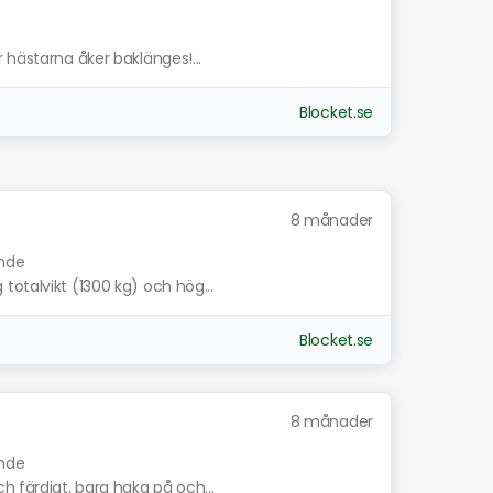
 hästarna åker baklänges!...
Blocket.se
8 månader
ande
otalvikt (1300 kg) och hög...
Blocket.se
8 månader
ande
h färdigt, bara haka på och...