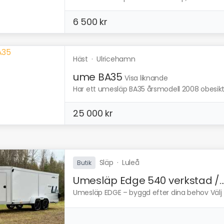
6 500 kr
Häst
·
Ulricehamn
ume BA35
Visa liknande
Har ett umesläp BA35 årsmodell 2008 obesikta
25 000 kr
Släp
·
Luleå
Butik
Umesläp Edge 540 verkstad /..
Umesläp EDGE – byggd efter dina behov Välj 