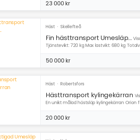
23 000 kr
Häst
·
Skellefteå
Fin hästtransport Umesläp...
Vis
Tjänstevikt: 720 kg Max lastvikt: 680 kg Totalvik
50 000 kr
Häst
·
Robertsfors
Hästtransport kylingekärran
Vi
En unikt målad hästsläp kylingekärran Orion 
20 000 kr