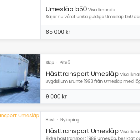
Umesläp b50
Visa liknande
Säljer nu vårat unika guldiga Umesläp b50 där
85 000 kr
Släp
·
Piteå
Hästtransport Umesläp
Visa likn
Bygdsiljum Brunte 1993 från Umesläp med låg t
9 000 kr
Häst
·
Nyköping
Hästtransport Umesläp
Visa likn
Äldre hästtransport 1989 Umesläp, besiktat oc