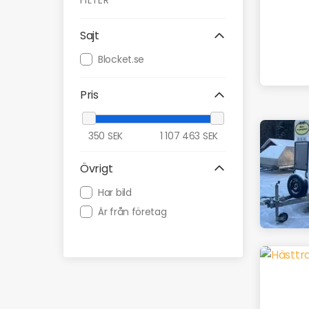
FILTER
Sajt
Blocket.se
Pris
350
SEK
1 107 463
SEK
Övrigt
Har bild
Är från företag