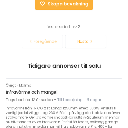
Skapa bevakning
Visar sida
1
av
2
Föregående
Nästa
Tidigare annonser till salu
Övrigt
·
Malmö
Infravärme och mangel
Togs bort för 12 år sedan
-
Till försäljning i 16 dagar
Infravärme från FRICO. 2 st. Längd 1250mm, effekt 1000W. Ansluts till
vanligt jordat vägguttag, 230 V. Fästs på vägg eller i tak. Kallas även
strålvärmare. Ger bra värme snabbt! Har suttit i vårt uterum, men har
nu blivit ersatta av en braskamin. Perfekt för terass, balkong, garage
eller annat utrymme där man vill ha snabb värme! Pris: 400:- för