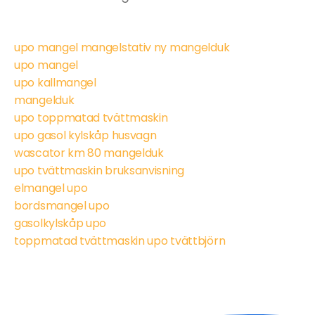
upo mangel mangelstativ ny mangelduk
upo mangel
upo kallmangel
mangelduk
upo toppmatad tvättmaskin
upo gasol kylskåp husvagn
wascator km 80 mangelduk
upo tvättmaskin bruksanvisning
elmangel upo
bordsmangel upo
gasolkylskåp upo
toppmatad tvättmaskin upo tvättbjörn