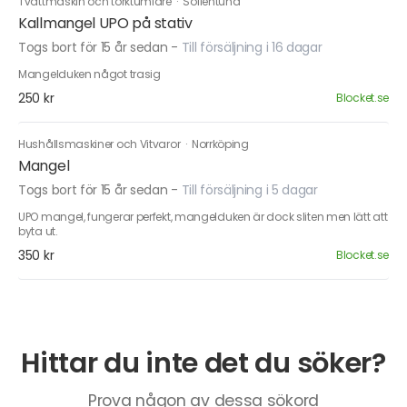
Tvättmaskin och torktumlare
·
Sollentuna
Kallmangel UPO på stativ
Togs bort för 15 år sedan
-
Till försäljning i 16 dagar
Mangelduken något trasig
250 kr
Blocket.se
Hushållsmaskiner och Vitvaror
·
Norrköping
Mangel
Togs bort för 15 år sedan
-
Till försäljning i 5 dagar
UPO mangel, fungerar perfekt, mangelduken är dock sliten men lätt att
byta ut.
350 kr
Blocket.se
Hittar du inte det du söker?
Prova någon av dessa sökord