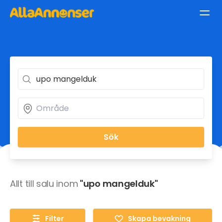
Sök
Allt till salu inom
"upo mangelduk"
Filter
Skapa bevakning