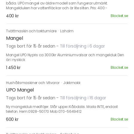
båda. UPO mangel av äldre modell som fungerar utmärkt.
Mangelduken har vattenfläckar och är lite sliten. Pris: 400:-
400 kr
Blocket.se
Tvättmaskin och torktumlare
·
Laholm
Mangel
Togs bort för 15 år sedan
-
Till försäljning i 6 dagar
Mangel UPO Nypris ca 3000kr Aluminiumvalsar och mangelduk Den
är i nyskick
1 450 kr
Blocket.se
Hushållsmaskiner och Vitvaror
·
Jokkmokk
UPO Mangel
Togs bort för 15 år sedan
-
Till försäljning i 16 dagar
Ny mangelduk medföjer. Står uppe i Kåbdalis. Maila INTE, endast
telefon. Hem:0928-50170 Mob:070-5649412
600 kr
Blocket.se