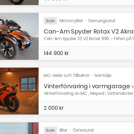
Motorcyklar
·
Stenungsund
Butik
Can-Am Spyder Rotax V2 Akra..
Can-Am Spyder 1.0 V2 Rotax 990 – Frihet på tr
144 900 kr
MC-delar och Tillbehör
·
Norrtälje
Vinterförvaring i varmgarage
V
Vinterförvaring av MC , Moped , Vattenskoter e
2 000 kr
Bilar
·
Östersund
Butik