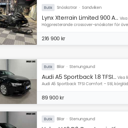
Snöskotrar
·
Sandviken
Butik
Lynx Xterrain Limited 900 A...
Visa
Högpresterande crossover-snöskoter för även
216 900 kr
Bilar
·
Stenungsund
Butik
Audi A5 Sportback 1.8 TFSI...
Visa 
Audi A5 Sportback TFSI Comfort – Stil, körgläd
89 900 kr
Bilar
·
Stenungsund
Butik