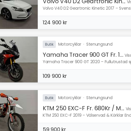
Volvo V40 D2 Geartronic Kin...
Vi
Volvo V40 D2 Geartronic Kinetic 2017 – Svensk
124 900 kr
Motorcyklar
·
Stenungsund
Butik
Yamaha Tracer 900 GT Fr. 1...
Vis
Yamaha Tracer 900 GT 2020 – Fullutrustad spor
109 900 kr
Motorcyklar
·
Stenungsund
Butik
KTM 250 EXC-F Fr. 680Kr / M...
Vi
KTM 250 EXC-F 2019 – Välservad & Körklar Endur
59 900 kr