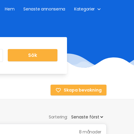
Hem
Senaste annonserna
Kategorier
Sök
Skapa bevakning
Sortering:
8 månader