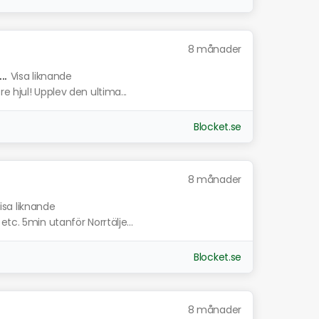
8 månader
.
Visa liknande
e hjul! Upplev den ultima...
Blocket.se
8 månader
isa liknande
tc. 5min utanför Norrtälje...
Blocket.se
8 månader