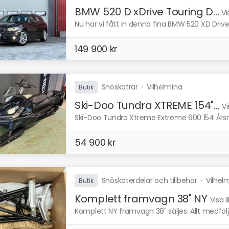
BMW 520 D xDrive Touring D...
Vi
Nu har vi fått in denna fina BMW 520 XD Drive F
149 900 kr
Snöskotrar
·
Vilhelmina
Butik
Ski-Doo Tundra XTREME 154"...
Vi
Ski-Doo Tundra Xtreme Extreme 600 154 Årsmode
54 900 kr
Snöskoterdelar och tillbehör
·
Vilhel
Butik
Komplett framvagn 38" NY
Visa 
Komplett NY framvagn 38" säljes. Allt medfölje