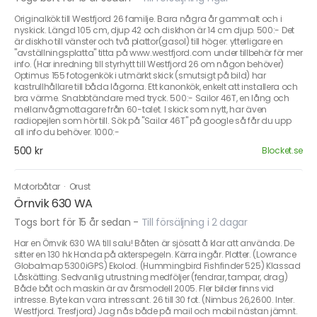
Originalkök till Westfjord 26 familje. Bara några år gammalt och i
nyskick. Längd 105 cm, djup 42 och diskhon är 14 cm djup. 500:- Det
är diskho till vänster och två plattor(gasol) till höger. ytterligare en
"avställningsplatta" titta på www.westfjord.com under tillbehör för mer
info. (Har inredning till styrhytt till Westfjord 26 om någon behöver)
Optimus 155 fotogenkök i utmärkt skick (smutsigt på bild) har
kastrullhållare till båda lågorna. Ett kanonkök, enkelt att installera och
bra värme. Snabbtändare med tryck. 500:- Sailor 46T, en lång och
mellanvågmottagare från 60-talet. I skick som nytt, har även
radiopejlen som hör till. Sök på "Sailor 46T" på google så får du upp
all info du behöver. 1000:-
500 kr
Blocket.se
Motorbåtar
·
Orust
Örnvik 630 WA
Togs bort för 15 år sedan
-
Till försäljning i 2 dagar
Har en Örnvik 630 WA till salu! Båten är sjösatt å klar att använda. De
sitter en 130 hk Honda på akterspegeln. Kärra ingår. Plotter. (Lowrance
Globalmap 5300iGPS) Ekolod. (Hummingbird Fishfinder 525) Klassad
Låskätting. Sedvanlig utrustning medföljer (fendrar, tampar, drag)
Både båt och maskin är av årsmodell 2005. Fler bilder finns vid
intresse. Byte kan vara intressant. 26 till 30 fot. (Nimbus 26,2600. Inter.
Westfjord. Tresfjord) Jag nås både på mail och mobil nästan jämnt.