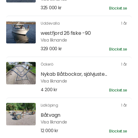
325 000 kr
Blocket.se
Uddevalla
1 år
westfjord 26 fiske -90
Visa liknande
329 000 kr
Blocket.se
Öckerö
1 år
Nykab Båtbockar, självjuste...
Visa liknande
4 200 kr
Blocket.se
Lidköping
1 år
Båtvagn
Visa liknande
12 000 kr
Blocket.se