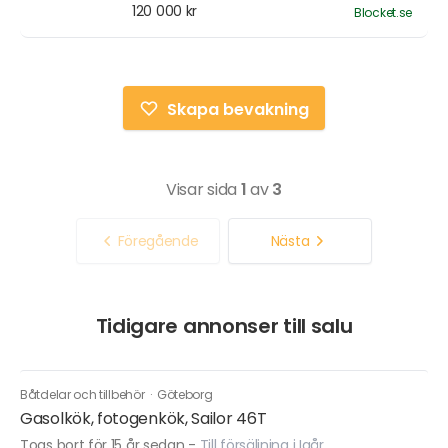
120 000 kr
Blocket.se
Skapa bevakning
Visar sida
1
av
3
Föregående
Nästa
Tidigare annonser till salu
Båtdelar och tillbehör
·
Göteborg
Gasolkök, fotogenkök, Sailor 46T
Togs bort för 15 år sedan
-
Till försäljning i Igår