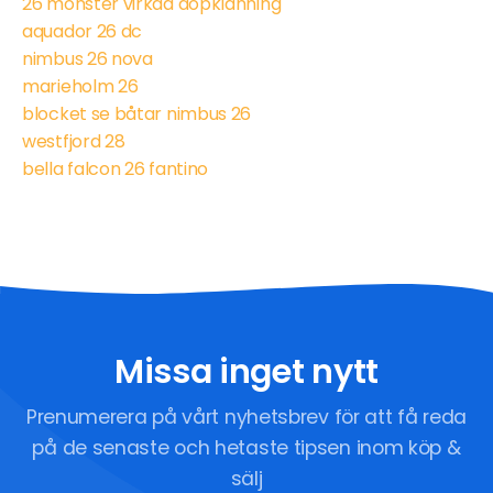
26 mönster virkad dopklänning
aquador 26 dc
nimbus 26 nova
marieholm 26
blocket se båtar nimbus 26
westfjord 28
bella falcon 26 fantino
Missa inget nytt
Prenumerera på vårt nyhetsbrev för att få reda
på de senaste och hetaste tipsen inom köp &
sälj