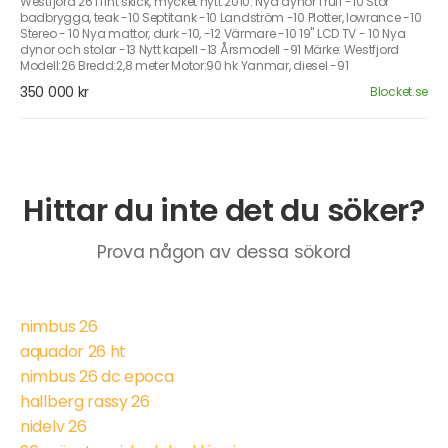
Westfjord 26 i fint skick, mycket nytt 2010. Nya dynor i ruff -10 Stor
badbrygga, teak -10 Septitank -10 Landström -10 Plotter, lowrance -10
Stereo - 10 Nya mattor, durk -10, -12 Värmare -10 19" LCD TV - 10 Nya
dynor och stolar -13 Nytt kapell -13 Årsmodell -91 Märke: Westfjord
Modell:26 Bredd:2,8 meter Motor:90 hk Yanmar, diesel -91
350 000 kr
Blocket.se
Hittar du inte det du söker?
Prova någon av dessa sökord
nimbus 26
aquador 26 ht
nimbus 26 dc epoca
hallberg rassy 26
nidelv 26