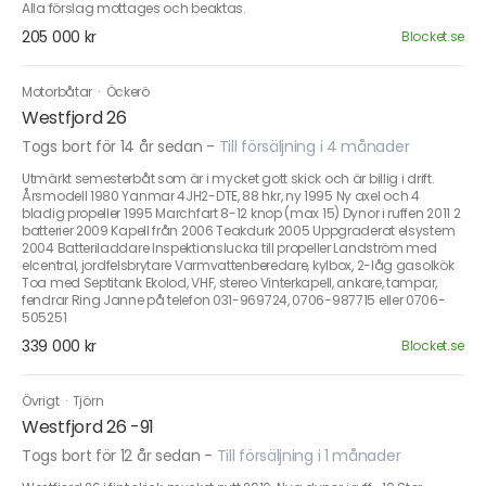
Alla förslag mottages och beaktas.
205 000 kr
Blocket.se
Motorbåtar
·
Öckerö
Westfjord 26
Togs bort för 14 år sedan
-
Till försäljning i 4 månader
Utmärkt semesterbåt som är i mycket gott skick och är billig i drift.
Årsmodell 1980 Yanmar 4JH2-DTE, 88 hkr, ny 1995 Ny axel och 4
bladig propeller 1995 Marchfart 8-12 knop (max 15) Dynor i ruffen 2011 2
batterier 2009 Kapell från 2006 Teakdurk 2005 Uppgraderat elsystem
2004 Batteriladdare Inspektionslucka till propeller Landström med
elcentral, jordfelsbrytare Varmvattenberedare, kylbox, 2-låg gasolkök
Toa med Septitank Ekolod, VHF, stereo Vinterkapell, ankare, tampar,
fendrar Ring Janne på telefon 031-969724, 0706-987715 eller 0706-
505251
339 000 kr
Blocket.se
Övrigt
·
Tjörn
Westfjord 26 -91
Togs bort för 12 år sedan
-
Till försäljning i 1 månader