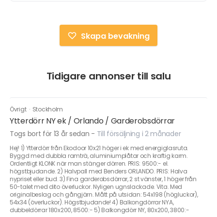
Skapa bevakning
Tidigare annonser till salu
Övrigt
·
Stockholm
Ytterdörr NY ek / Orlando / Garderobsdörrar
Togs bort för 13 år sedan
-
Till försäljning i 2 månader
Hej! 1) Ytterdörr från Ekodoor 10x21 höger i ek med energiglasruta.
Byggd med dubbla ramträ, aluminiumplåtar och kraftig karm.
Ordentligt KLONK när man stänger dörren. PRIS: 9500:- el.
högstbjudande. 2) Halvpall med Benders ORLANDO. PRIS: Halva
nypriset eller bud. 3) Fina garderobsdörrar, 2 st vänster, 1 höger från
50-talet med dito överluckor. Nyligen ugnslackade. Vita. Med
originalbeslag och gångjärn. Mått på utsidan: 54x198 (högluckor),
54x34 (överluckor). Högstbjudande! 4) Balkongdörrar NYA,
dubbeldörrar 180x200, 8500:- 5) Balkongdörr NY, 80x200, 3800:-