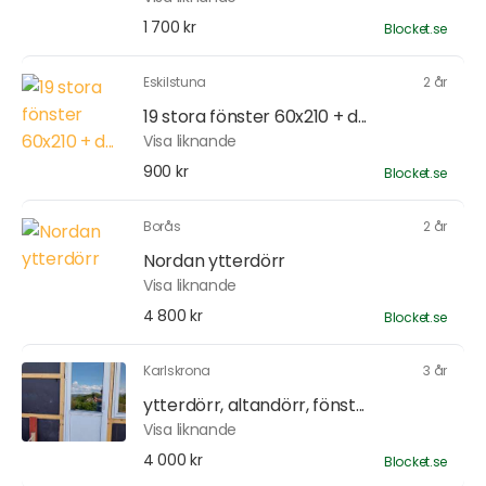
1 700 kr
Blocket.se
Eskilstuna
2 år
19 stora fönster 60x210 + d...
Visa liknande
900 kr
Blocket.se
Borås
2 år
Nordan ytterdörr
Visa liknande
4 800 kr
Blocket.se
Karlskrona
3 år
ytterdörr, altandörr, fönst...
Visa liknande
4 000 kr
Blocket.se