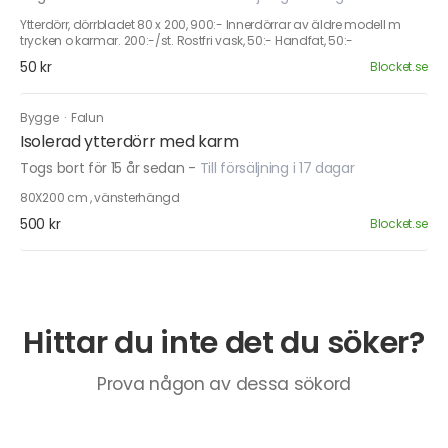
Ytterdörr, dörrbladet 80 x 200, 900:- Innerdörrar av äldre modell m
trycken o karmar. 200:-/st. Rostfri vask, 50:- Handfat, 50:-
50 kr
Blocket.se
Bygge
·
Falun
Isolerad ytterdörr med karm
Togs bort för 15 år sedan
-
Till försäljning i 17 dagar
80X200 cm , vänsterhängd
500 kr
Blocket.se
Hittar du inte det du söker?
Prova någon av dessa sökord