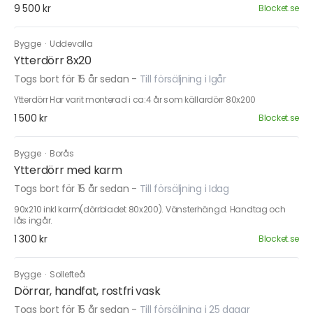
9 500 kr
Blocket.se
Bygge
·
Uddevalla
Ytterdörr 8x20
Togs bort för 15 år sedan
-
Till försäljning i Igår
Ytterdörr Har varit monterad i ca:4 år som källardörr 80x200
1 500 kr
Blocket.se
Bygge
·
Borås
Ytterdörr med karm
Togs bort för 15 år sedan
-
Till försäljning i Idag
90x210 inkl karm(dörrbladet 80x200). Vänsterhängd. Handtag och
lås ingår.
1 300 kr
Blocket.se
Bygge
·
Sollefteå
Dörrar, handfat, rostfri vask
Togs bort för 15 år sedan
-
Till försäljning i 25 dagar