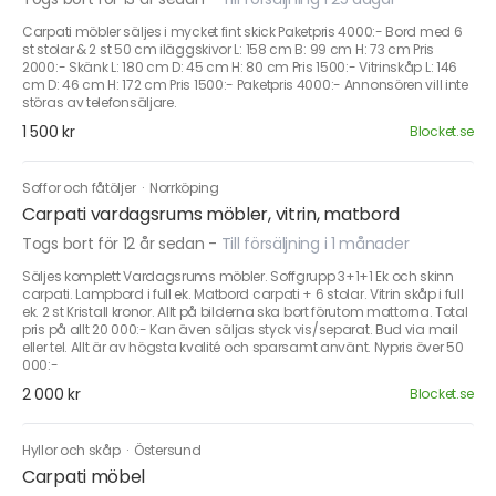
Carpati möbler säljes i mycket fint skick Paketpris 4000:- Bord med 6
st stolar & 2 st 50 cm iläggskivor L: 158 cm B: 99 cm H: 73 cm Pris
2000:- Skänk L: 180 cm D: 45 cm H: 80 cm Pris 1500:- Vitrinskåp L: 146
cm D: 46 cm H: 172 cm Pris 1500:- Paketpris 4000:- Annonsören vill inte
störas av telefonsäljare.
1 500 kr
Blocket.se
Soffor och fåtöljer
·
Norrköping
Carpati vardagsrums möbler, vitrin, matbord
Togs bort för 12 år sedan
-
Till försäljning i 1 månader
Säljes komplett Vardagsrums möbler. Soffgrupp 3+1+1 Ek och skinn
carpati. Lampbord i full ek. Matbord carpati + 6 stolar. Vitrin skåp i full
ek. 2 st Kristall kronor. Allt på bilderna ska bort förutom mattorna. Total
pris på allt 20 000:- Kan även säljas styck vis/separat. Bud via mail
eller tel. Allt är av högsta kvalité och sparsamt använt. Nypris över 50
000:-
2 000 kr
Blocket.se
Hyllor och skåp
·
Östersund
Carpati möbel