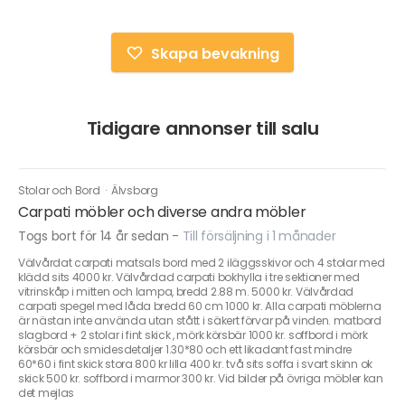
Skapa bevakning
Tidigare annonser till salu
Stolar och Bord
·
Älvsborg
Carpati möbler och diverse andra möbler
Togs bort för 14 år sedan
-
Till försäljning i 1 månader
Välvårdat carpati matsals bord med 2 iläggsskivor och 4 stolar med
klädd sits 4000 kr. Välvårdad carpati bokhylla i tre sektioner med
vitrinskåp i mitten och lampa, bredd 2.88 m. 5000 kr. Välvårdad
carpati spegel med låda bredd 60 cm 1000 kr. Alla carpati möblerna
är nästan inte använda utan stått i säkert förvar på vinden. matbord
slagbord + 2 stolar i fint skick , mörk körsbär 1000 kr. soffbord i mörk
körsbär och smidesdetaljer 1.30*80 och ett likadant fast mindre
60*60 i fint skick stora 800 kr lilla 400 kr. två sits soffa i svart skinn ok
skick 500 kr. soffbord i marmor 300 kr. Vid bilder på övriga möbler kan
det mejlas