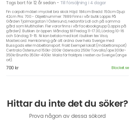
Togs bort för 12 år sedan
-
Till försäljning i 4 dagar
Fin carpati möbel i mycket bra skick Höjd: 184cm Bredd: 150cm Djup:
42cm Pris: 700:- Objektnummer: 7889 Finns i vår butik Loppis På
Gården Tjalmargatan 1 Östersund, nedanför Lidl och på samma
gård som Multihallen. Fler varor finns i vår facebookgrupp (Loppis på
gården). Butiken är öppen: Måndag till Fredag 11-17.30, Lördag 10-16
och Söndag 11-15. Ni kan betala med kort i butiken tex Visa,
Mastercard. Hemkörning går att ordna över hela Sverige med
Bussgods eller möbeltransport. Frakt Exempel lokalt (möbeltransport)
Centrala Östersund 150kr-200kr Odensala 250kr Torvalla/ope 300kr-
350kr Brunflo 350kr-400kr. Maila för fraktpris i resten av Sverige (ange
ort).
700 kr
Blocket.se
Hittar du inte det du söker?
Prova någon av dessa sökord