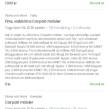
1 000 kr
Blocket.se
Stolar och Bord
·
Täby
Fina, välskötta Carpati möbler
Togs bort för 13 år sedan
-
Till försäljning i 2 månader
Hej! Vi säljer nu våra fina Carpati möbler - rymligt vitrinskåp, vackert
matsalsbord med fyra skinnklädda stolar och höj- och sänkbart
soffbord. Måtten för vitrinskåpet är 45 (djup), 194 (höjd) och 145
(bredd). Nypris 19.995 kronor. Vårt tidigare pris: 6.500 kronor NU SÄNKT
TILL 4.800 kronor. För matsalsbordet är måtten 156 (längd) plus
tilläggsskiva 64 cm alltså totalt 220 långt, 94 (bredd) och 74 (höjd).
Vi har suttit cirka 10 personer vid bordet. Nypris: cirka 30.000 kronor.
Vårt tidigare pris: 9.995 kronor NU SÄNKT TILL 4.995 kronor. Måtten för
soffbordet är 80 brett och 140 långt. Nypris: 7.995 kronor. Vårt tidigare
pris: 3.995 kronor NU SÄNKT TILL 2.500 kronor. Välkommen att ringa
Christina på mobilen 070-306 06 10. Mvh Christina Annonsören vill
inte störas av telefonsäljare.
0 kr
Blocket.se
Stolar och Bord
·
Svedala
Carpati möbler
Togs bort för 13 år sedan
-
Till försäljning i 25 dagar