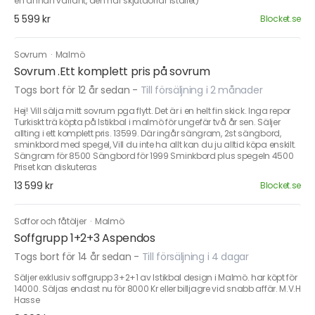
en annan variant, den har skjutdörrar istället)
5 599 kr
Blocket.se
Sovrum
·
Malmö
Sovrum .Ett komplett pris på sovrum
Togs bort för 12 år sedan
-
Till försäljning i 2 månader
Hej! Vill sälja mitt sovrum pga flytt. Det är i en helt fin skick. Inga repor
Turkiskt trä köpta på Istikbal i malmö för ungefär två år sen. Säljer
allting i ett komplett pris. 13599. Där ingår sängram, 2st sängbord,
sminkbord med spegel, Vill du inte ha allt kan du ju alltid köpa enskilt.
Sängram för 8500 Sängbord för 1999 Sminkbord plus spegeln 4500
Priset kan diskuteras
13 599 kr
Blocket.se
Soffor och fåtöljer
·
Malmö
Soffgrupp 1+2+3 Aspendos
Togs bort för 14 år sedan
-
Till försäljning i 4 dagar
Säljer exklusiv soffgrupp 3+2+1 av Istikbal design i Malmö. har köpt för
14000. Säljas endast nu för 8000 Kr eller billjagre vid snabb affär. M.V.H
Hasse