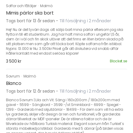
Soffor och fåtöljer
·
Malmö
Mimis pärlor ska bort
Togs bort för 13 år sedan
-
Till försäljning i 2 månader
Hej! Nu är det tyvärr dags att sälja bort mina pärlor eftersom jag ska
flytta in till ett studentrum. Jag har haft mina soffor i ungefär 1,5 år,
dem är i väl och fin skick utöver att det finns en liten bränn skada på
sitt platsen men som går att täcka bort. Köpte sofforna från istikbal.
Nypris: 13.000 kr Nu: 3.500kr Priset går att diskutera vid snabb affär
Håller kontakt med endast seriösa köpare!
3 500 kr
Blocket.se
Sovrum
·
Malmö
Bianco
Togs bort för 12 år sedan
-
Till försäljning i 2 månader
Bianco Sovrum | Lila och Vit. Säng i 160x200cm / 180x200cm med
gavel - 5599:- Sängbord - 3599:-/st Sminkbord - 6999:- Spegel -
1299:- Garderob med skjutdörrar - 18499:- För dem som vill ha extra
lyx garderob, skiljer vår design är ren och funktionell, vår garderobs
dörrar tillverkat av MDF-paneler .De är stilrena faktor och de är
tillverkade av hållbara Turkisk material. Elegant sovrum från Turkiet´s
största möbelkedja Istikbal. Garderob med 5 dörrar (på bilden visas