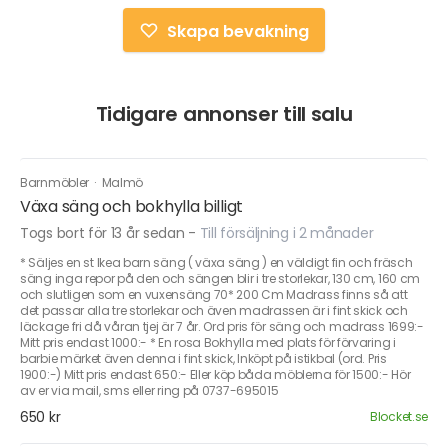
Skapa bevakning
Tidigare annonser till salu
Barnmöbler
·
Malmö
Växa säng och bokhylla billigt
Togs bort för 13 år sedan
-
Till försäljning i 2 månader
* Säljes en st Ikea barn säng ( växa säng ) en väldigt fin och fräsch
säng inga repor på den och sängen blir i tre storlekar, 130 cm, 160 cm
och slutligen som en vuxensäng 70* 200 Cm Madrass finns så att
det passar alla tre storlekar och även madrassen är i fint skick och
läckage fri då våran tjej är 7 år. Ord pris för säng och madrass 1699:-
Mitt pris endast 1000:- * En rosa Bokhylla med plats för förvaring i
barbie märket även denna i fint skick, Inköpt på istikbal (ord. Pris
1900:-) Mitt pris endast 650:- Eller köp båda möblerna för 1500:- Hör
av er via mail, sms eller ring på 0737-695015
650 kr
Blocket.se