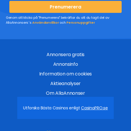
Prenumerera
Genom att klicka på "Prenumerera" bekräftar du att du tagit del av
AllaAnnonsers´s
Användarvillkor
och
Personuppgifter
Annonsera gratis
Annonsinfo
Information om cookies
Aktieanalyser
Om AllaAnnonser
Utforska Bästa Casinos enligt
CasinoPRO.se