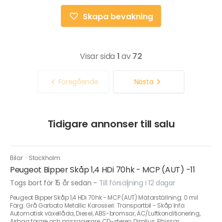
Skapa bevakning
Visar sida
1
av
72
Föregående
Nästa
Tidigare annonser till salu
Bilar
·
Stockholm
Peugeot Bipper Skåp 1,4 HDi 70hk - MCP (AUT) -11
Togs bort för 15 år sedan
-
Till försäljning i 12 dagar
Peugeot Bipper Skåp 1,4 HDi 70hk - MCP (AUT) Mätarställning: 0 mil
Färg: Grå Garbato Metallic Karosseri: Transportbil - Skåp Info:
Automatisk växellåda, Diesel, ABS-bromsar, AC/Luftkonditionering,
Airbag förare och passagerare, CD-stereo, Dimljus, Elhissar,