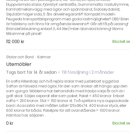
Eluppvärmda stolar, Fjärrstyrt centrallås, Gummimatta i lastutrymme,
Komfortmellanvägg med öglor och spännband, Sidoskyddslist,
Skjutdörr höger sida, 5 års drivelinegaranti!!! Kompakt modell i
Peugeots transportbilsprogram med goda lastmöjligheter!! OBS! Bilen
är fabriksny och finns för omgående leverans!!! Går att få på Leasing!
Bränsleförbrukning enbart 0, 44 liter/milen blandad körning! Moms
tillkommer på priset!
112 000 kr
Blocket.se
Stolar och Bord
·
Kalmar
Utemöbler
Togs bort för 14 år sedan
-
Till försäljning i 2 månader
En soffa Hillerstorp och två rejäla stolar med justerbart ryggstöd.
Soffan är försedd med öglor, för den som önskar att hänga upp den
som gunga. Möblerna har behandlats med träolja varje år och är i
gott skick. Säljes separat eller som paket. Paket = 450 kronor. Enbart
soffa = 250 kronor. Stol = 150 kronor st. Två sprillans nya ouppackade
bord i Acaciaträ med måtten LxBxH 125x96x74. 400 kronor styck, eller
600 kronor för båda. Paketpris för allt ovanstående = 1000 kronor.
Hämtas hos säljaren.
0 kr
Blocket.se