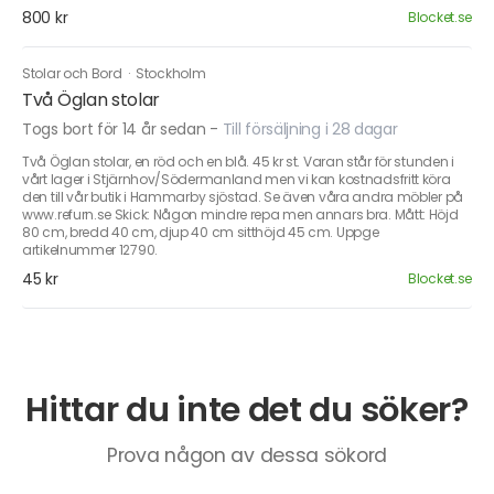
800 kr
Blocket.se
Stolar och Bord
·
Stockholm
Två Öglan stolar
Togs bort för 14 år sedan
-
Till försäljning i 28 dagar
Två Öglan stolar, en röd och en blå. 45 kr st. Varan står för stunden i
vårt lager i Stjärnhov/Södermanland men vi kan kostnadsfritt köra
den till vår butik i Hammarby sjöstad. Se även våra andra möbler på
www.refurn.se Skick: Någon mindre repa men annars bra. Mått: Höjd
80 cm, bredd 40 cm, djup 40 cm sitthöjd 45 cm. Uppge
artikelnummer 12790.
45 kr
Blocket.se
Hittar du inte det du söker?
Prova någon av dessa sökord