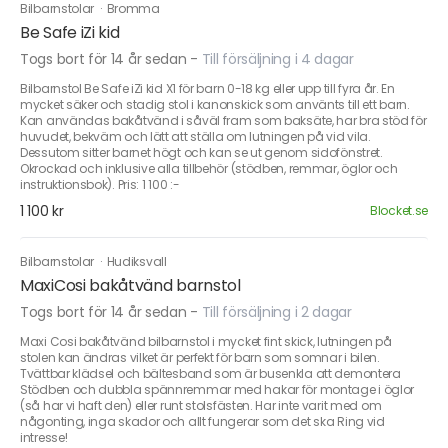
Bilbarnstolar
·
Bromma
Be Safe iZi kid
Togs bort för 14 år sedan
-
Till försäljning i 4 dagar
Bilbarnstol Be Safe iZi kid X1 för barn 0-18 kg eller upp till fyra år. En
mycket säker och stadig stol i kanonskick som använts till ett barn.
Kan användas bakåtvänd i såväl fram som baksäte, har bra stöd för
huvudet, bekväm och lätt att ställa om lutningen på vid vila.
Dessutom sitter barnet högt och kan se ut genom sidofönstret.
Okrockad och inklusive alla tillbehör (stödben, remmar, öglor och
instruktionsbok). Pris: 1 100 :-
1 100 kr
Blocket.se
Bilbarnstolar
·
Hudiksvall
MaxiCosi bakåtvänd barnstol
Togs bort för 14 år sedan
-
Till försäljning i 2 dagar
Maxi Cosi bakåtvänd bilbarnstol i mycket fint skick, lutningen på
stolen kan ändras vilket är perfekt för barn som somnar i bilen.
Tvättbar klädsel och bältesband som är busenkla att demontera
Stödben och dubbla spännremmar med hakar för montage i öglor
(så har vi haft den) eller runt stolsfästen. Har inte varit med om
någonting, inga skador och allt fungerar som det ska Ring vid
intresse!