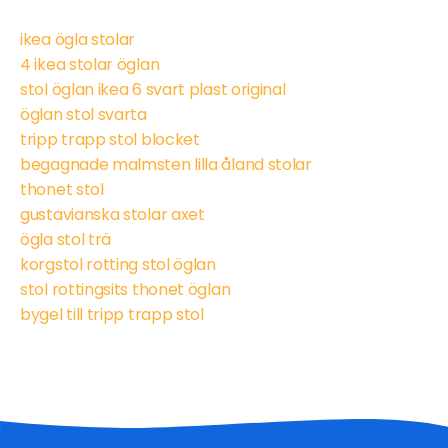
ikea ögla stolar
4 ikea stolar öglan
stol öglan ikea 6 svart plast original
öglan stol svarta
tripp trapp stol blocket
begagnade malmsten lilla åland stolar
thonet stol
gustavianska stolar axet
ögla stol trä
korgstol rotting stol öglan
stol rottingsits thonet öglan
bygel till tripp trapp stol