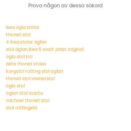
Prova någon av dessa sökord
ikea ögla stolar
thonet stol
4 ikea stolar öglan
stol öglan ikea 6 svart plast original
ögla stol trä
äkta thonet stolar
korgstol rotting stol öglan
thonet stol wienerstol
ögla stol
öglan stol svarta
michael thonet stol
stol rottingsits