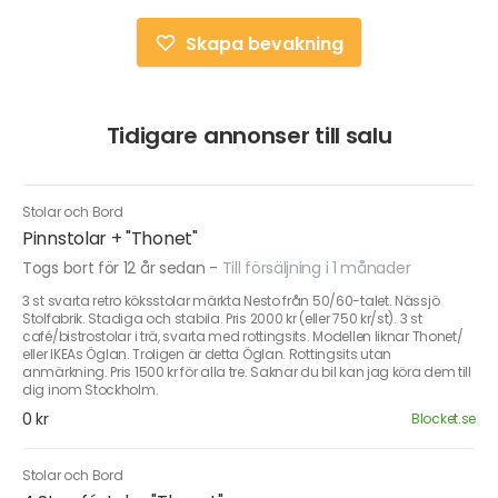
Skapa bevakning
Tidigare annonser till salu
Stolar och Bord
Pinnstolar + "Thonet"
Togs bort för 12 år sedan
-
Till försäljning i 1 månader
3 st svarta retro köksstolar märkta Nesto från 50/60-talet. Nässjö
Stolfabrik. Stadiga och stabila. Pris 2000 kr (eller 750 kr/st). 3 st
café/bistrostolar i trä, svarta med rottingsits. Modellen liknar Thonet/
eller IKEAs Öglan. Troligen är detta Öglan. Rottingsits utan
anmärkning. Pris 1500 kr för alla tre. Saknar du bil kan jag köra dem till
dig inom Stockholm.
0 kr
Blocket.se
Stolar och Bord