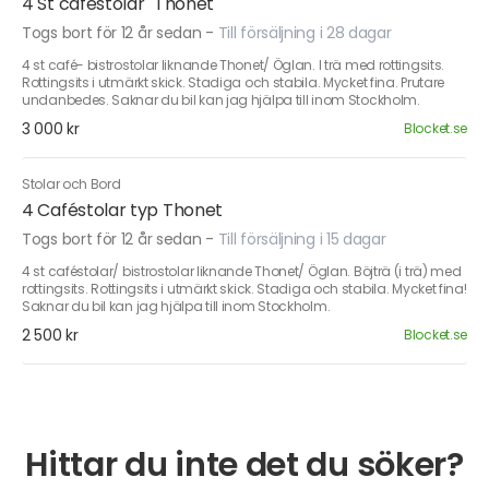
4 St caféstolar "Thonet"
Togs bort för 12 år sedan
-
Till försäljning i 28 dagar
4 st café- bistrostolar liknande Thonet/ Öglan. I trä med rottingsits.
Rottingsits i utmärkt skick. Stadiga och stabila. Mycket fina. Prutare
undanbedes. Saknar du bil kan jag hjälpa till inom Stockholm.
3 000 kr
Blocket.se
Stolar och Bord
4 Caféstolar typ Thonet
Togs bort för 12 år sedan
-
Till försäljning i 15 dagar
4 st caféstolar/ bistrostolar liknande Thonet/ Öglan. Böjträ (i trä) med
rottingsits. Rottingsits i utmärkt skick. Stadiga och stabila. Mycket fina!
Saknar du bil kan jag hjälpa till inom Stockholm.
2 500 kr
Blocket.se
Hittar du inte det du söker?