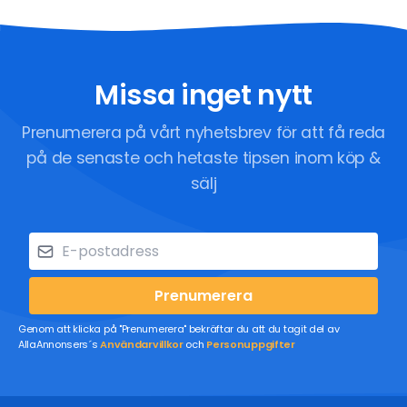
Missa inget nytt
Prenumerera på vårt nyhetsbrev för att få reda
på de senaste och hetaste tipsen inom köp &
sälj
Prenumerera
Genom att klicka på "Prenumerera" bekräftar du att du tagit del av
AllaAnnonsers´s
Användarvillkor
och
Personuppgifter