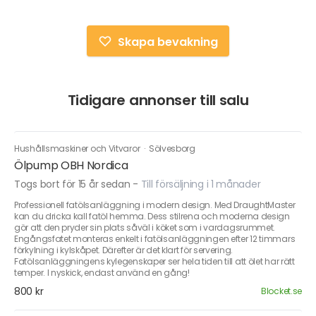
Skapa bevakning
Tidigare annonser till salu
Hushållsmaskiner och Vitvaror
·
Sölvesborg
Ölpump OBH Nordica
Togs bort för 15 år sedan
-
Till försäljning i 1 månader
Professionell fatölsanläggning i modern design. Med DraughtMaster
kan du dricka kall fatöl hemma. Dess stilrena och moderna design
gör att den pryder sin plats såväl i köket som i vardagsrummet.
Engångsfatet monteras enkelt i fatölsanläggningen efter 12 timmars
förkylning i kylskåpet. Därefter är det klart för servering.
Fatölsanläggningens kylegenskaper ser hela tiden till att ölet har rätt
temper. I nyskick, endast använd en gång!
800 kr
Blocket.se