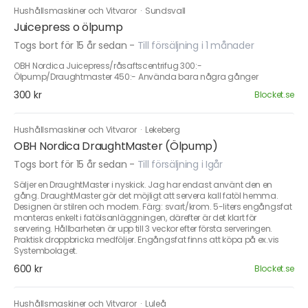
Hushållsmaskiner och Vitvaror
·
Sundsvall
Juicepress o ölpump
Togs bort för 15 år sedan
-
Till försäljning i 1 månader
OBH Nordica Juicepress/råsaftscentrifug 300:-
Ölpump/Draughtmaster 450:- Använda bara några gånger
300 kr
Blocket.se
Hushållsmaskiner och Vitvaror
·
Lekeberg
OBH Nordica DraughtMaster (Ölpump)
Togs bort för 15 år sedan
-
Till försäljning i Igår
Säljer en DraughtMaster i nyskick. Jag har endast använt den en
gång. DraughtMaster gör det möjligt att servera kall fatöl hemma.
Designen är stilren och modern. Färg: svart/krom. 5-liters engångsfat
monteras enkelt i fatölsanläggningen, därefter är det klart för
servering. Hållbarheten är upp till 3 veckor efter första serveringen.
Praktisk droppbricka medföljer. Engångsfat finns att köpa på ex.vis
Systembolaget.
600 kr
Blocket.se
Hushållsmaskiner och Vitvaror
·
Luleå