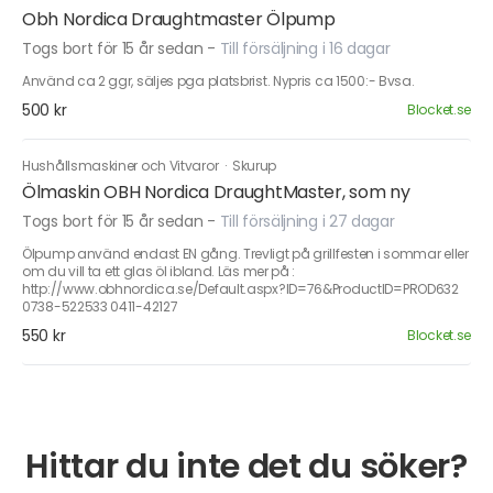
Obh Nordica Draughtmaster Ölpump
Togs bort för 15 år sedan
-
Till försäljning i 16 dagar
Använd ca 2 ggr, säljes pga platsbrist. Nypris ca 1500:- Bvsa.
500 kr
Blocket.se
Hushållsmaskiner och Vitvaror
·
Skurup
Ölmaskin OBH Nordica DraughtMaster, som ny
Togs bort för 15 år sedan
-
Till försäljning i 27 dagar
Ölpump använd endast EN gång. Trevligt på grillfesten i sommar eller
om du vill ta ett glas öl ibland. Läs mer på :
http://www.obhnordica.se/Default.aspx?ID=76&ProductID=PROD632
0738-522533 0411-42127
550 kr
Blocket.se
Hittar du inte det du söker?