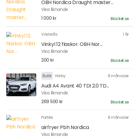
OBH Nordica Draught master...
Visa liknande
1 000 kr
Blocket.se
Västerås
1 år
Vinkyl 12 flaskor. OBH Nor...
Visa liknande
200 kr
Blocket.se
Butik
Hörby
8 månader
Audi A4 Avant 40 TDI 2.0 TD...
Visa liknande
269 500 kr
Blocket.se
Partille
8 månader
airfryer Pbh Nordica
Visa liknande