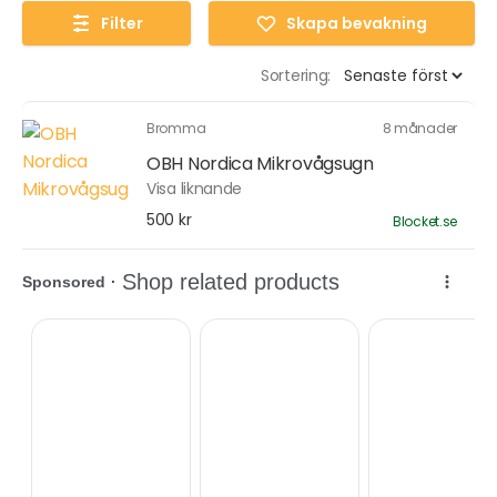
Filter
Skapa bevakning
Sortering:
Bromma
8 månader
OBH Nordica Mikrovågsugn
Visa liknande
500 kr
Blocket.se