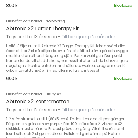
800 kr
Blocket.se
Friskvård och hälsa
·
Norrköping
Abtronic X2 Target Therapy Kit
Togs bort för 13 år sedan
-
Till försäljning i 2 månader
Hallå! Säljer nu mitt Abtronic X2 Target Therapy Kit. Icke använt eller
öppnat. Har 2 st så säljer det ena. Enkelt sätt att träna på och bygga
muskler utan att anstränga dig själv. Funkar verkligen. Den punkt
tränar där du vill att det ska synas resultat utan att du behöver göra
något själv. Kontrollenheten innehåller sex workout program och 10
olika intensitetsnivåer. Smsa eller maila vid intresse!
600 kr
Blocket.se
Friskvård och hälsa
·
Hisingen
Abtronic X2, Yantramattan
Togs bort för 12 år sedan
-
Till försäljning i 2 månader
1. 2 st Yantramattor stl L (80x51 cm). Endast testade ett par gånger.
Färg; en olivgrön och en purpur. Pris: 100 kr för båda 2. Abtronic X2 -
elektrisk muskeltränare. Endast prövat en gång. Alla tillbehör samt
liten bälte och 2 st gel medföljer. Fullständig info finns på Halens