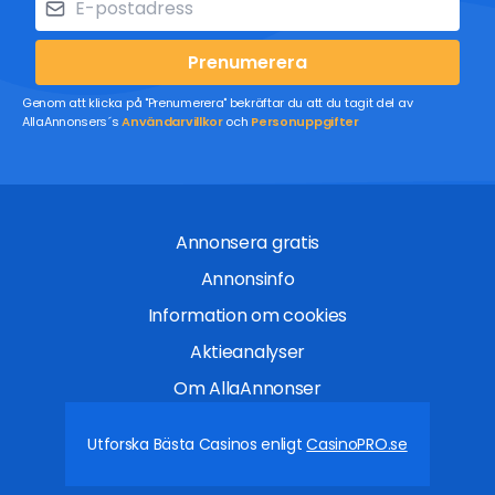
Prenumerera
Genom att klicka på "Prenumerera" bekräftar du att du tagit del av
AllaAnnonsers´s
Användarvillkor
och
Personuppgifter
Annonsera gratis
Annonsinfo
Information om cookies
Aktieanalyser
Om AllaAnnonser
Utforska Bästa Casinos enligt
CasinoPRO.se