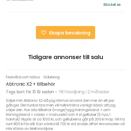
Blocket.se
Skapa bevakning
Tidigare annonser till salu
Friskvård och hälsa
·
Göteborg
Abtronic X2 + tillbehör
Togs bort för 13 år sedan
-
Till försäljning i 2 månader
Säljer min Abtronic X2 då jag inte har använt den mer än ett par
gånger. Den funkar bra men vill hellre träna vanligt därav att jag
säljer den. Har alla tillbehör (mage/rygg träningsband + arm
träningsband + väska + manualer) och 4 st geltuber (3 nya, 1
halvfull). Nypris är ca 1000 kr, och geltuberna går på 200 kr ihop. Vill ha
runt 800 kr för allt. Kan sänka till 700 kr vid snabb affär! Annonsören vill
inte störas av telefonsäljare.