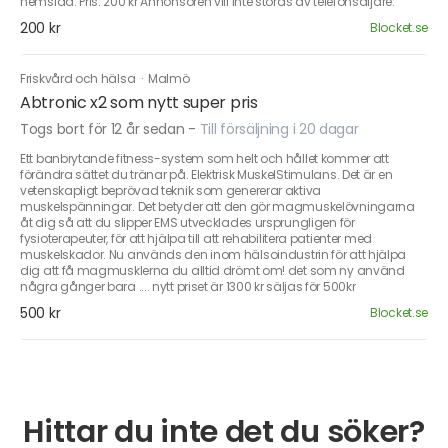
hemsida. Pris: 200 kr Annonsören vill inte störas av telefonsäljare.
200 kr
Blocket.se
Friskvård och hälsa
·
Malmö
Abtronic x2 som nytt super pris
Togs bort för 12 år sedan
-
Till försäljning i 20 dagar
Ett banbrytande fitness-system som helt och hållet kommer att
förändra sättet du tränar på. Elektrisk MuskelStimulans. Det är en
vetenskapligt beprövad teknik som genererar aktiva
muskelspänningar. Det betyder att den gör magmuskelövningarna
åt dig så att du slipper EMS utvecklades ursprungligen för
fysioterapeuter, för att hjälpa till att rehabilitera patienter med
muskelskador. Nu används den inom hälsoindustrin för att hjälpa
dig att få magmusklerna du alltid drömt om! det som ny använd
några gånger bara .... nytt priset är 1300 kr säljas för 500kr
500 kr
Blocket.se
Hittar du inte det du söker?