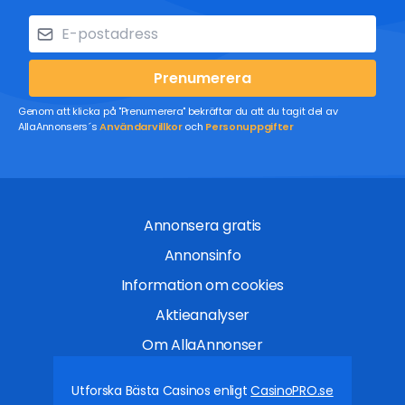
Prenumerera
Genom att klicka på "Prenumerera" bekräftar du att du tagit del av
AllaAnnonsers´s
Användarvillkor
och
Personuppgifter
Annonsera gratis
Annonsinfo
Information om cookies
Aktieanalyser
Om AllaAnnonser
Utforska Bästa Casinos enligt
CasinoPRO.se