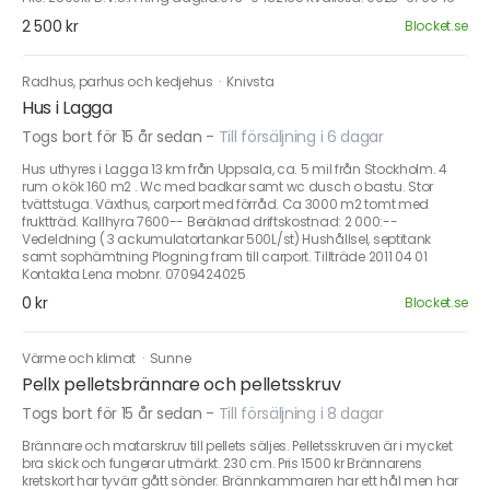
2 500 kr
Blocket.se
Radhus, parhus och kedjehus
·
Knivsta
Hus i Lagga
Togs bort för 15 år sedan
-
Till försäljning i 6 dagar
Hus uthyres i Lagga 13 km från Uppsala, ca. 5 mil från Stockholm. 4
rum o kök 160 m2 . Wc med badkar samt wc dusch o bastu. Stor
tvättstuga. Växthus, carport med förråd. Ca 3000 m2 tomt med
fruktträd. Kallhyra 7600-- Beräknad driftskostnad: 2 000:--
Vedeldning ( 3 ackumulatortankar 500L/st) Hushållsel, septitank
samt sophämtning Plogning fram till carport. Tillträde 2011 04 01
Kontakta Lena mobnr. 0709424025
0 kr
Blocket.se
Värme och klimat
·
Sunne
Pellx pelletsbrännare och pelletsskruv
Togs bort för 15 år sedan
-
Till försäljning i 8 dagar
Brännare och matarskruv till pellets säljes. Pelletsskruven är i mycket
bra skick och fungerar utmärkt. 230 cm. Pris 1500 kr Brännarens
kretskort har tyvärr gått sönder. Brännkammaren har ett hål men har