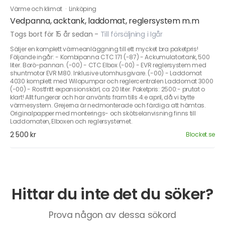
Värme och klimat
·
Linköping
Vedpanna, acktank, laddomat, reglersystem m.m
Togs bort för 15 år sedan
-
Till försäljning i Igår
Säljer en komplett värmeanläggning till ett mycket bra paketpris!
Följande ingår: - Kombipanna CTC 171 (-87) - Ackumulatortank, 500
liter. Borö-pannan. (-00) - CTC Elbox (-00) - EVR reglersystem med
shuntmotor EVR M80. Inklusive utomhusgivare. (-00) - Laddomat
4030 komplett med Wilopumpar och reglercentralen Laddomat 3000
(-00) - Rostfritt expansionskärl, ca 20 liter. Paketpris: 2500:- prutat o
klart! Allt fungerar och har använts fram tills 4:e april, då vi bytte
värmesystem. Grejerna är nedmonterade och färdiga att hämtas.
Originalpapper med monterings- och skötselanvisning finns till
Laddomaten, Elboxen och reglersystemet.
2 500 kr
Blocket.se
Hittar du inte det du söker?
Prova någon av dessa sökord