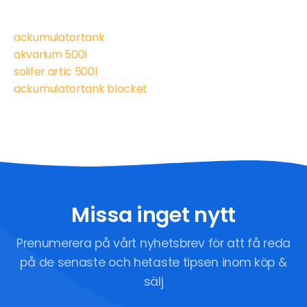
ackumulatortank
akvarium 500l
solifer artic 500l
ackumulatortank blocket
Missa inget nytt
Prenumerera på vårt nyhetsbrev för att få reda
på de senaste och hetaste tipsen inom köp &
sälj