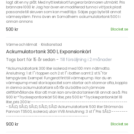
lagt dit en ny plåt. Med nytt kretskort fungerar brännaren utmärkt. Pris
brännare 1000 kr Jag har även en modifierad tunna i vit tjock plast
passande till skruven som kan medfölja. Säljes pga byte till annat
värmesystem. Finns även en Somatherm ackumulatortank 500 l i
annan annons
500 kr
Blocket.se
Värme och klimat
·
Kristianstad
Ackumulatortank 300 l, Expansionkärl
Togs bort för 15 år sedan
-
Till försäljning i 2 månader
*Ackumulatortank 300 liter isolerad med 100 mm nätmatta.
Anslutning: 1 st 1" i toppen och 2 st 1" i botten samt 2 st ½" för
tempgivare. Exempel: Fungerat fint till värmepump. Har du en
värmepump med stor kapacitet som startar och stannar ofta, koppla
in denna ackumulatortank så får du bättre och jämnare
driftförhållande. Klar att man kan använda tanken till annat oxså. Pris
900 kr *Tryckexpantionkärl 50 liter, pris 500 kr *Tryckexpantionkärl 18
liter, pris 200 kr ------------------------------------------------
- SÅLD, SÅLD, SÅLD, SÅLD, SÅLD Ackumulatortank 500 liter Strömsnäs
Pannan TS500, isolerad, utan VVB Anslutning: 3 st 1" Pris SÅLD --------
-----------------------------------------
900 kr
Blocket.se