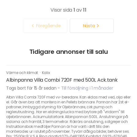
Visar sida
1
av
11
Föregående
Nästa
Tidigare annonser till salu
Värme och klimat
·
Kalix
Albinpanna Villa Combi 720F med 500L Ack.tank
Togs bort för 15 år sedan
-
Till försäljning i 1 månader
Albin Villa Combi 720F med vv-beredare. Kan eldas med ved, olja eller
el. Går även bra att montera in en Pellets brännare. Pannan har 2st el-
patroner, Innbyggd styrning för Oljebrännare, cirk.pump och
reglerutrustning. Har en eldningslucka med brytare på "vridarm" till
oljebrännaren. Ackumulatortank Albinpannan 500L. Anslutningar på
sidorna och framtill, 3 termometrar. Rökrörs anslutning, sotgrejer och
Instruktionsbok medföljer Pannan är har varit i drift tills den
monterades ur i slutet på november. Tyvärr dåliga bilder, behöver ses.
Pris: 2500kr B.V.S.A Ring dagtid:073-0482165 Kvällstid: 0923-676046