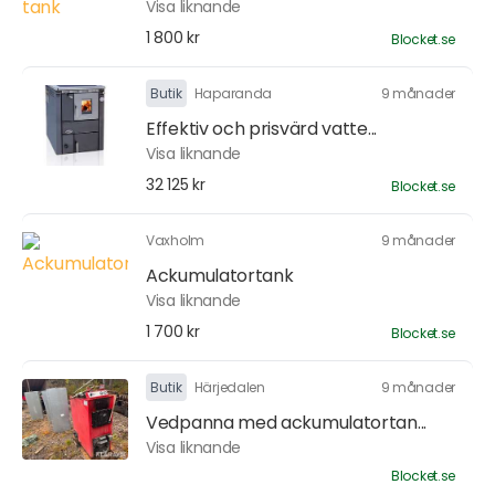
Visa liknande
1 800 kr
Blocket.se
Butik
Haparanda
9 månader
Effektiv och prisvärd vatte...
Visa liknande
32 125 kr
Blocket.se
Vaxholm
9 månader
Ackumulatortank
Visa liknande
1 700 kr
Blocket.se
Butik
Härjedalen
9 månader
Vedpanna med ackumulatortan...
Visa liknande
Blocket.se