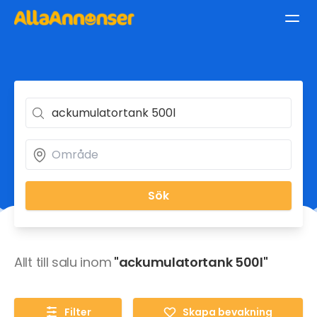
Sök
Allt till salu inom
"ackumulatortank 500l"
Filter
Skapa bevakning