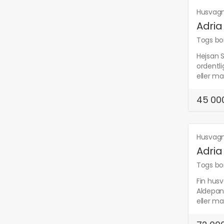
Husvag
Adri
Togs bor
Hejsan S
ordentl
eller ma
45 000
Husvag
Adria
Togs bor
Fin husv
Aldepann
eller ma