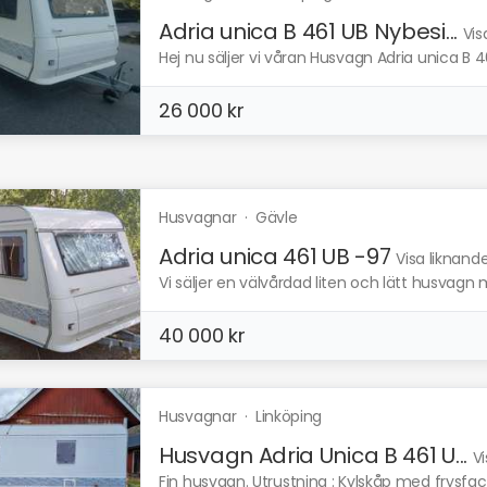
Adria unica B 461 UB Nybesi...
Vis
Hej nu säljer vi våran Husvagn Adria unica B 4
26 000 kr
Husvagnar
·
Gävle
Adria unica 461 UB -97
Visa liknand
Vi säljer en välvårdad liten och lätt husvagn 
40 000 kr
Husvagnar
·
Linköping
Husvagn Adria Unica B 461 U...
Vi
Fin husvagn. Utrustning : Kylskåp med frysfack