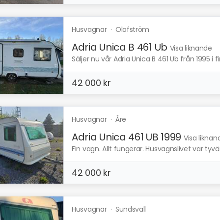
Husvagnar
·
Olofström
Adria Unica B 461 Ub
Visa liknande
Säljer nu vår Adria Unica B 461 Ub från 1995 i fin
42 000 kr
Husvagnar
·
Åre
Adria Unica 461 UB 1999
Visa liknan
Fin vagn. Allt fungerar. Husvagnslivet var tyvärr
42 000 kr
Husvagnar
·
Sundsvall