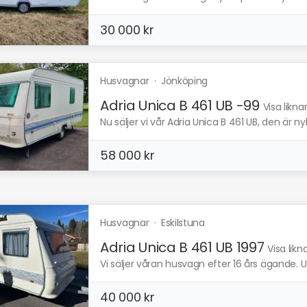
30 000 kr
Husvagnar
·
Jönköping
Adria Unica B 461 UB -99
Visa likn
Nu säljer vi vår Adria Unica B 461 UB, den är ny
58 000 kr
Husvagnar
·
Eskilstuna
Adria Unica B 461 UB 1997
Visa lik
Vi säljer våran husvagn efter 16 års ägande. 
40 000 kr