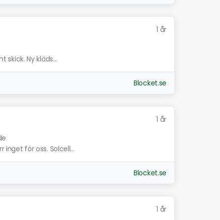
1 år
t skick. Ny kläds...
Blocket.se
1 år
de
 inget för oss. Solcell...
Blocket.se
1 år