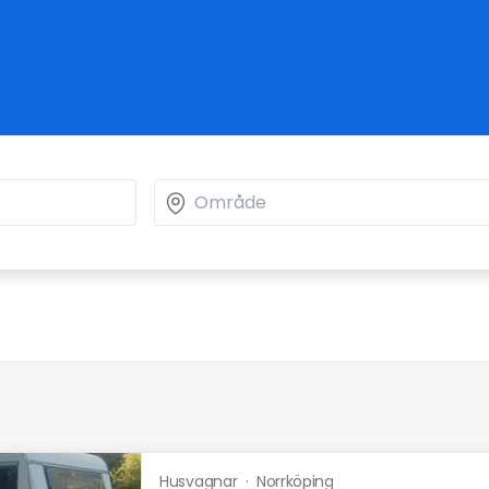
Husvagnar
·
Norrköping