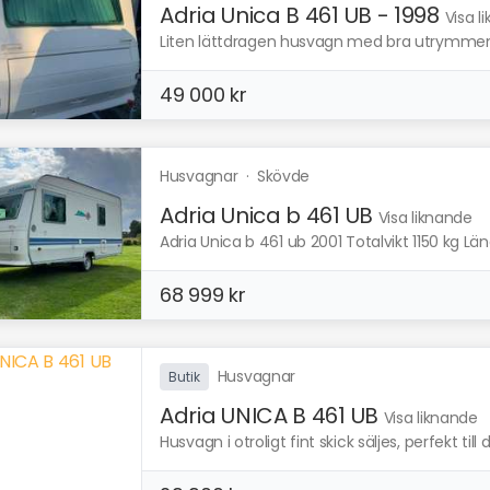
Adria Unica B 461 UB - 1998
Visa l
Liten lättdragen husvagn med bra utrymmen för
49 000 kr
Husvagnar
·
Skövde
Adria Unica b 461 UB
Visa liknande
Adria Unica b 461 ub 2001 Totalvikt 1150 kg Lä
68 999 kr
Husvagnar
Butik
Adria UNICA B 461 UB
Visa liknande
Husvagn i otroligt fint skick säljes, perfekt till