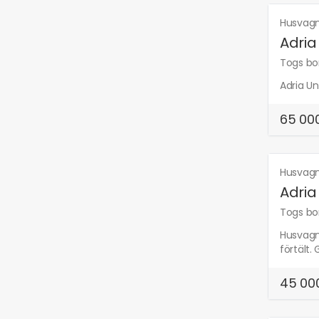
Husvag
Adria
Togs bor
Adria Un
65 000
Husvag
Adria
Togs bor
Husvagn 
förtält. 
45 000