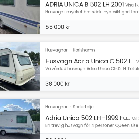
ADRIA UNICA B 502 LH 2001
Visa l
Husvagn i mycket bra skick. nybesiktigad tom 
55 000 kr
Husvagnar
·
Karlshamn
Husvagn Adria Unica C 502 L...
V
Välvårdad husvagn Adria Unica C502LH Totalvikt
38 000 kr
Husvagnar
·
Södertälje
Adria Unica 502 LH -1999 Fu...
Vis
En trevlig husvagn för 4 personer Queen size 