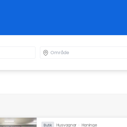
Husvagnar
·
Haninge
Butik