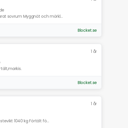
nde
arat sovrum Myggnät och mörkl...
Blocket.se
1 år
e
tält,markis.
Blocket.se
1 år
tevikt 1040 kg Förtält fö...