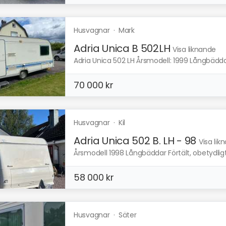
Husvagnar
·
Mark
Adria Unica B 502LH
Visa liknande
Adria Unica 502 LH Årsmodell: 1999 Långbäddar
70 000 kr
Husvagnar
·
Kil
Adria Unica 502 B. LH - 98
Visa lik
Årsmodell 1998 Långbäddar Förtält, obetydligt an
58 000 kr
Husvagnar
·
Säter