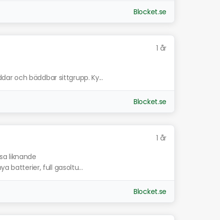
Blocket.se
1 år
ar och bäddbar sittgrupp. Ky...
Blocket.se
1 år
isa liknande
 batterier, full gasoltu...
Blocket.se