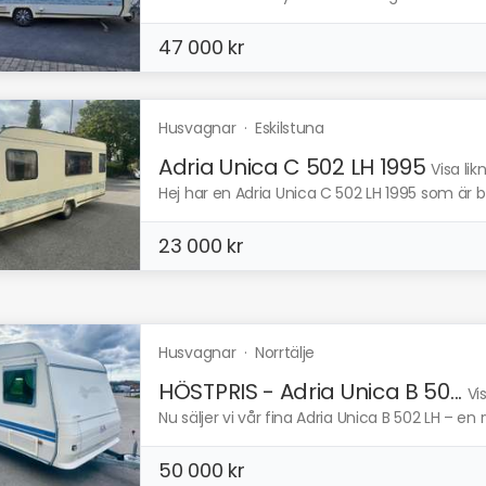
47 000 kr
Husvagnar
·
Eskilstuna
Adria Unica C 502 LH 1995
Visa li
Hej har en Adria Unica C 502 LH 1995 som är bes
23 000 kr
Husvagnar
·
Norrtälje
HÖSTPRIS - Adria Unica B 50...
Vi
Nu säljer vi vår fina Adria Unica B 502 LH – e
50 000 kr