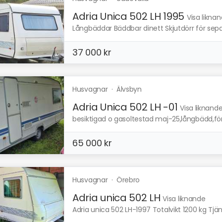
Adria Unica 502 LH 1995
Visa likna
Långbäddar Bäddbar dinett Skjutdörr för sep
37 000 kr
Husvagnar
·
Älvsbyn
Adria Unica 502 LH -01
Visa liknand
besiktigad o gasoltestad maj-25,långbädd,för
65 000 kr
Husvagnar
·
Örebro
Adria unica 502 LH
Visa liknande
Adria unica 502 LH-1997 Totalvikt 1200 kg Tjäns