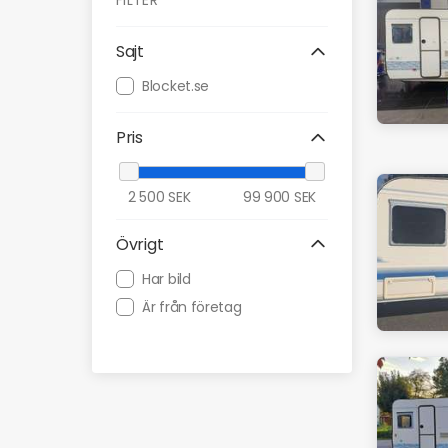
FILTER
Sajt
Blocket.se
Pris
2 500
SEK
99 900
SEK
Övrigt
Har bild
Är från företag