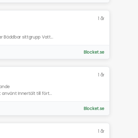
1 år
 Bäddbar sittgrupp Vatt...
Blocket.se
1 år
nande
vänt Innertält till fört...
Blocket.se
1 år