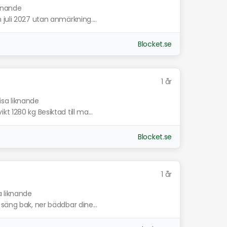
iknande
juli 2027 utan anmärkning....
Blocket.se
1 år
isa liknande
 1280 kg Besiktad till ma...
Blocket.se
1 år
a liknande
säng bak, ner bäddbar dine...