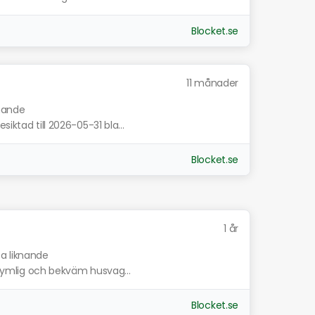
Blocket.se
11 månader
knande
iktad till 2026-05-31 bla...
Blocket.se
1 år
sa liknande
n rymlig och bekväm husvag...
Blocket.se