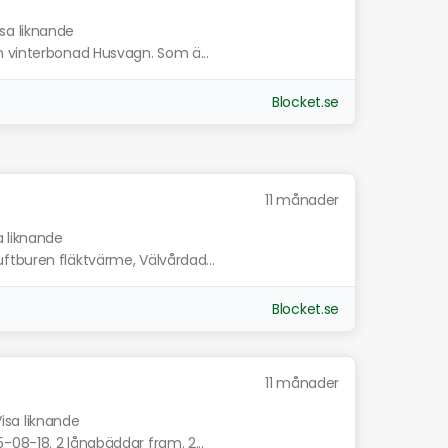
isa liknande
n vinterbonad Husvagn. Som ä...
Blocket.se
11 månader
a liknande
ftburen fläktvärme, Välvårdad...
Blocket.se
11 månader
isa liknande
08-18. 2 långbäddar fram. 2...