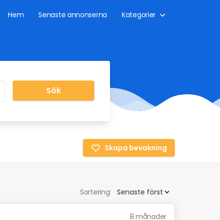
Hem
Senaste annonserna
Kategorier
Sök
Skapa bevakning
Sortering:
8 månader