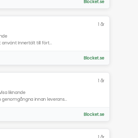
Blocket.se
1 år
ande
vänt Innertält till fört...
Blocket.se
1 år
Visa liknande
ch genomgångna innan leverans...
Blocket.se
1 år