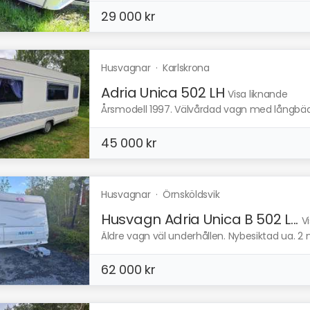
29 000 kr
Husvagnar
·
Karlskrona
Adria Unica 502 LH
Visa liknande
Årsmodell 1997. Välvårdad vagn med långbädd
45 000 kr
Husvagnar
·
Örnsköldsvik
Husvagn Adria Unica B 502 L...
V
Äldre vagn väl underhållen. Nybesiktad ua. 2 nya
62 000 kr