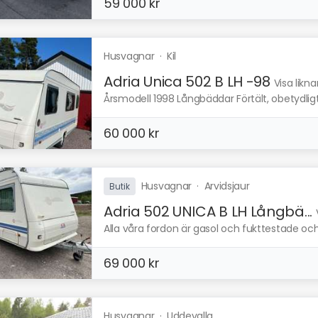
59 000 kr
Husvagnar
·
Kil
Adria Unica 502 B LH -98
Visa likn
Årsmodell 1998 Långbäddar Förtält, obetydligt an
60 000 kr
Husvagnar
·
Arvidsjaur
Butik
Adria 502 UNICA B LH Långbä...
Alla våra fordon är gasol och fukttestade o
69 000 kr
Husvagnar
·
Uddevalla