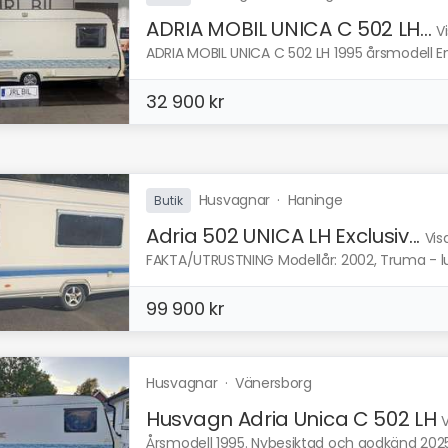
ADRIA MOBIL UNICA C 502 LH...
V
ADRIA MOBIL UNICA C 502 LH 1995 årsmodell E
32 900 kr
Husvagnar
·
Haninge
Butik
Adria 502 UNICA LH Exclusiv...
Vis
FAKTA/UTRUSTNING Modellår: 2002, Truma - lu
99 900 kr
Husvagnar
·
Vänersborg
Husvagn Adria Unica C 502 LH
V
Årsmodell 1995. Nybesiktad och godkänd 2025-