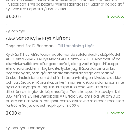
Frysposition : Frys på botten, Frysens stjärnklass : 4 Stjärnor, Kapacitet /
Kyl : 265 liter, Kapacitet / Frys : 87 liter
3 000 kr
Blocket.se
Kyl och frys
AEG Santo Kyl & Frys Alufront
Togs bort för 12 år sedan
-
Till försäljning i Igår
Kylskåp & Frys, AEGs toppmodeller när de salufördes. Kylskåp Modell
AEG Santo 72345-KA Frys Modell AEG Santo 75235-GA no frost Båda i
aluminiumutförande Fungerar perfekt, aldrig varit något driftstopp
eller andra problem. Hög kvalitet tycker jag. Båda dörrarna är f.n.
högerhängda, men går att ändra till vänsterhängd om man så
önskar. Instruktioner om det står i bruksanvisningen. Mycket bra skick
och välvårdade, några skavanker finns, men det på sidorna som inte
syns vid inbyggnad. Inga märken på fronterna. Alla delar och
tillbehör som ingick vid köp medföljer. Tekniska spec: Nettovolym Kyl
335 liter/Frys 215 liter Energiklass A+ Bredd 59,5 cm Höjd 180 cm Djup
60 cm Vid behov kan transport inom Storstockholm ordnas med släp
för 500 kr Säljes endast ihop Nypris 18.000 kr
3 000 kr
Blocket.se
Kyl och frys
·
Danderyd