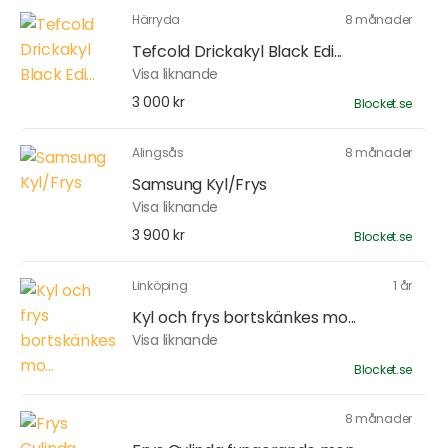
Härryda
8 månader
Tefcold Drickakyl Black Edi...
Visa liknande
3 000 kr
Blocket.se
Alingsås
8 månader
Samsung Kyl/Frys
Visa liknande
3 900 kr
Blocket.se
Linköping
1 år
Kyl och frys bortskänkes mo...
Visa liknande
Blocket.se
8 månader