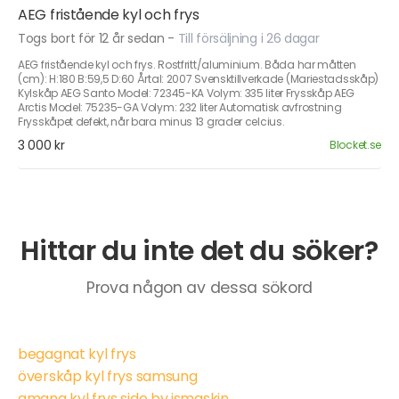
AEG fristående kyl och frys
Togs bort för 12 år sedan
-
Till försäljning i 26 dagar
AEG fristående kyl och frys. Rostfritt/aluminium. Båda har måtten
(cm): H:180 B:59,5 D:60 Årtal: 2007 Svensktillverkade (Mariestadsskåp)
Kylskåp AEG Santo Model: 72345-KA Volym: 335 liter Frysskåp AEG
Arctis Model: 75235-GA Volym: 232 liter Automatisk avfrostning
Frysskåpet defekt, når bara minus 13 grader celcius.
3 000 kr
Blocket.se
Hittar du inte det du söker?
Prova någon av dessa sökord
begagnat kyl frys
överskåp kyl frys samsung
amana kyl frys side by ismaskin