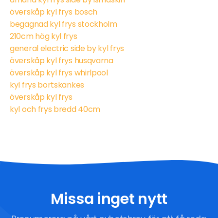
överskåp kyl frys bosch
begagnad kyl frys stockholm
210cm hög kyl frys
general electric side by kyl frys
överskåp kyl frys husqvarna
överskåp kyl frys whirlpool
kyl frys bortskänkes
överskåp kyl frys
kyl och frys bredd 40cm
Missa inget nytt