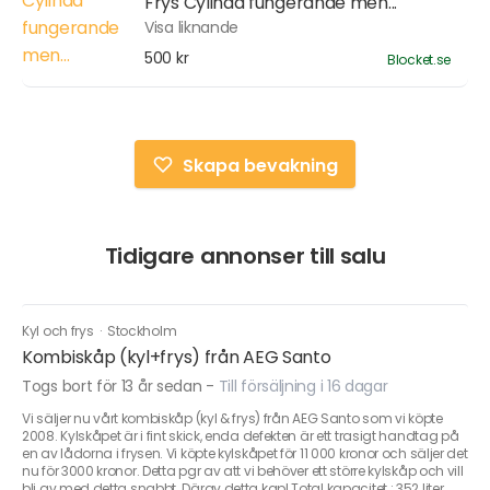
Frys Cylinda fungerande men...
Visa liknande
500 kr
Blocket.se
Skapa bevakning
Tidigare annonser till salu
Kyl och frys
·
Stockholm
Kombiskåp (kyl+frys) från AEG Santo
Togs bort för 13 år sedan
-
Till försäljning i 16 dagar
Vi säljer nu vårt kombiskåp (kyl & frys) från AEG Santo som vi köpte
2008. Kylskåpet är i fint skick, enda defekten är ett trasigt handtag på
en av lådorna i frysen. Vi köpte kylskåpet för 11 000 kronor och säljer det
nu för 3000 kronor. Detta pgr av att vi behöver ett större kylskåp och vill
bli av med detta snabbt. Därav detta kap! Total kapacitet : 352 liter,