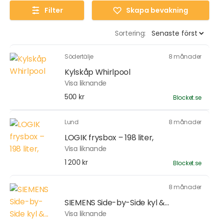
Filter
Skapa bevakning
Sortering:
Södertälje
8 månader
Kylskåp Whirlpool
Visa liknande
500 kr
Blocket.se
Lund
8 månader
LOGIK frysbox – 198 liter,
Visa liknande
1 200 kr
Blocket.se
8 månader
SIEMENS Side-by-Side kyl &...
Visa liknande