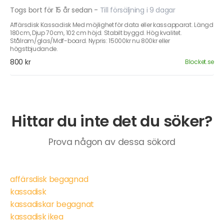
Togs bort för 15 år sedan
-
Till försäljning i 9 dagar
Affärsdisk Kassadisk Med möjlighet för data eller kassapparat. Längd
180cm, Djup 70cm, 102 cm höjd. Stabilt byggd. Hög kvalitet.
Stålram/glas/Mdf-board. Nypris: 15000kr nu 800kr eller
högstbjudande.
800 kr
Blocket.se
Hittar du inte det du söker?
Prova någon av dessa sökord
affärsdisk begagnad
kassadisk
kassadiskar begagnat
kassadisk ikea