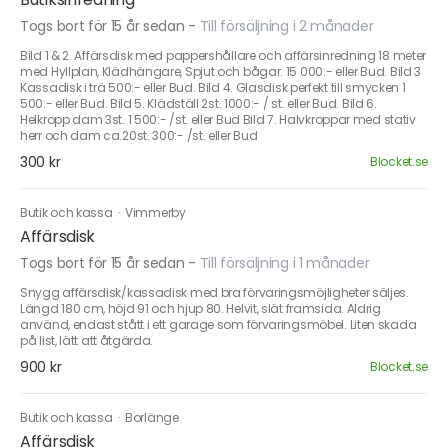
Togs bort för 15 år sedan
-
Till försäljning i 2 månader
Bild 1 & 2. Affärsdisk med pappershållare och affärsinredning 18 meter
med Hyllplan, Klädhängare, Spjut och bågar. 15 000:- eller Bud. Bild 3
Kassadisk i trä 500:- eller Bud. Bild 4. Glasdisk perfekt till smycken 1
500:- eller Bud. Bild 5. Klädställ 2st. 1000:- / st. eller Bud. Bild 6.
Helkropp dam 3st. 1 500:- /st. eller Bud Bild 7. Halvkroppar med stativ
herr och dam ca.20st. 300:- /st. eller Bud
300 kr
Blocket.se
Butik och kassa
·
Vimmerby
Affärsdisk
Togs bort för 15 år sedan
-
Till försäljning i 1 månader
Snygg affärsdisk/kassadisk med bra förvaringsmöjligheter säljes.
Längd 180 cm, höjd 91 och hjup 80. Helvit, slät framsida. Aldrig
använd, endast stått i ett garage som förvaringsmöbel. Liten skada
på list, lätt att åtgärda.
900 kr
Blocket.se
Butik och kassa
·
Borlänge
Affärsdisk