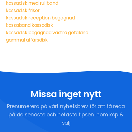
kassadisk med rullband
kassadisk frisör
kassadisk reception begagnad
kassaband kassadisk
kassadisk begagnad västra götaland
gammal affärsdisk
Missa inget nytt
Prenumerera på vårt nyhetsbrev för att få reda
på de senaste och hetaste tipsen inom köp &
sälj