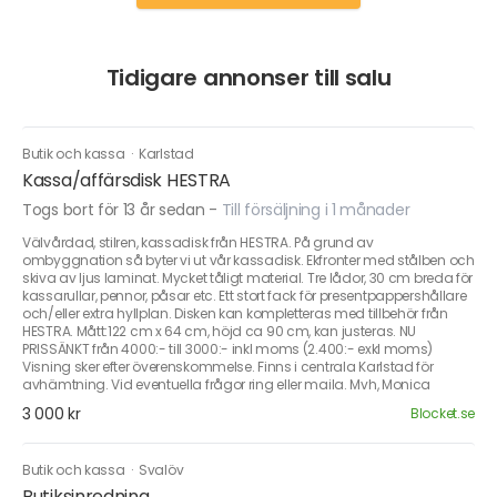
Tidigare annonser till salu
Butik och kassa
·
Karlstad
Kassa/affärsdisk HESTRA
Togs bort för 13 år sedan
-
Till försäljning i 1 månader
Välvårdad, stilren, kassadisk från HESTRA. På grund av
ombyggnation så byter vi ut vår kassadisk. Ekfronter med stålben och
skiva av ljus laminat. Mycket tåligt material. Tre lådor, 30 cm breda för
kassarullar, pennor, påsar etc. Ett stort fack för presentpappershållare
och/eller extra hyllplan. Disken kan kompletteras med tillbehör från
HESTRA. Mått:122 cm x 64 cm, höjd ca 90 cm, kan justeras. NU
PRISSÄNKT från 4000:- till 3000:- inkl moms (2.400:- exkl moms)
Visning sker efter överenskommelse. Finns i centrala Karlstad för
avhämtning. Vid eventuella frågor ring eller maila. Mvh, Monica
3 000 kr
Blocket.se
Butik och kassa
·
Svalöv
Butiksinredning