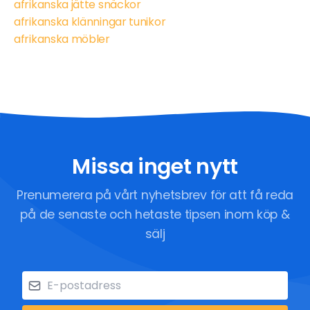
afrikanska jätte snäckor
afrikanska klänningar tunikor
afrikanska möbler
Missa inget nytt
Prenumerera på vårt nyhetsbrev för att få reda
på de senaste och hetaste tipsen inom köp &
sälj