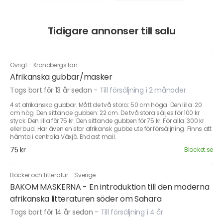
Tidigare annonser till salu
Övrigt
·
Kronobergs län
Afrikanska gubbar/masker
Togs bort för 13 år sedan
-
Till försäljning i 2 månader
4 st afrikanska gubbar. Mått de två stora: 50 cm höga. Den lilla: 20
cm hög. Den sittande gubben: 22 cm. De två stora säljes för 100 kr
styck. Den lilla för 75 kr. Den sittande gubben för 75 kr. För alla: 300 kr
eller bud. Har även en stor afrikansk gubbe ute för försäljning. Finns att
hämta i centrala Växjö. Endast mail.
75 kr
Blocket.se
Böcker och Litteratur
·
Sverige
BAKOM MASKERNA - En introduktion till den moderna
afrikanska litteraturen söder om Sahara
Togs bort för 14 år sedan
-
Till försäljning i 4 år